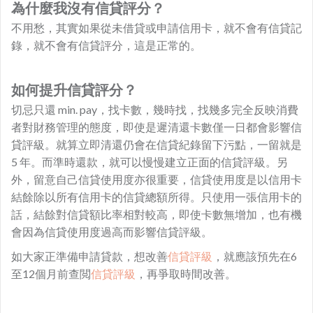
為什麼我沒有信貸評分？
不用愁，其實如果從未借貸或申請信用卡，就不會有信貸記
錄，就不會有信貸評分，這是正常的。
如何提升信貸評分？
切忌只還 min. pay，找卡數，幾時找，找幾多完全反映消費
者對財務管理的態度，即使是遲清還卡數僅一日都會影響信
貸評級。就算立即清還仍會在信貸紀錄留下污點，一留就是
5 年。而準時還款，就可以慢慢建立正面的信貸評級。另
外，留意自己信貸使用度亦很重要，信貸使用度是以信用卡
結餘除以所有信用卡的信貸總額所得。只使用一張信用卡的
話，結餘對信貸額比率相對較高，即使卡數無增加，也有機
會因為信貸使用度過高而影響信貸評級。
如大家正準備申請貸款，想改善
信貸評級
，就應該預先在6
至12個月前查閲
信貸評級
，再爭取時間改善。