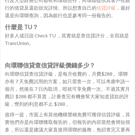
行及大型財務公司都有和環聯合作，向環聯提供其客戶在銀
行的借貸及還款狀況詳情。所以想查自己的
信貸評級
，最好
還是向環聯查詢，因為銀行也是參考同一份報告的。
什麼是 TU？
好多人成日說 Check TU ，其實就是查信貸評分，全寫就是
TransUnion。
向環聯信貸查信貸評級價錢多少？
向環聯信貸查信貸評級，是每月收費的，月費$288 。環聯
亦有 7 天免費試用的方案，如只需查一次，可以考慮申請一
個月，然後在 7 日內取消，咁就可享免費一次。不過其實月
費計 $288 都不算貴，計番查完有機會幫大家知道貸款的評
級，慳到的利息都不止 $288 。
值得一提，市面上有其他機構聲稱免費可獲得信貸評級，其
實他們亦是向環聯獲取報告的，但報告的內容當然會簡短很
多，所以還是建議大家直接用環聯的服務，免郤查完又要再