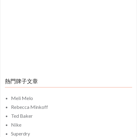
熱門牌子文章
Meli Melo
Rebecca Minkoff
Ted Baker
Nike
Superdry