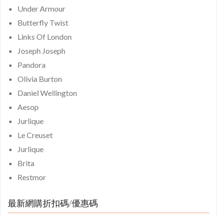
Under Armour
Butterfly Twist
Links Of London
Joseph Joseph
Pandora
Olivia Burton
Daniel Wellington
Aesop
Jurlique
Le Creuset
Jurlique
Brita
Restmor
最新網購折扣碼/優惠碼