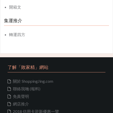
開箱文
集運推介
轉運四方
了解「敗家精」網站
關於 ShoppingJing.com
聯絡我哋 (報料)
免責聲明
網店推介
2018 信用卡迎新優惠一覽