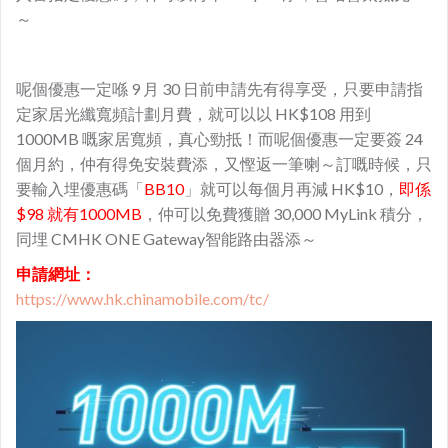
～
呢個優惠一定喺 9 月 30 日前申請先有得享受，只要申請指
定
家居光纖寬頻計劃月費，就可以以 HK$108 用到
1000MB 嘅家居寬頻，真心勁抵！而呢個優惠一定要簽 24
個月約，仲有得免安裝費添，又慳返一筆喇～訂嘅時候，只
要輸入埋優惠碼「
BB10
」就可以每個月再減 HK$10，
即係
$98 就有1000MB
，仲可以免費獲贈 30,000 MyLink 積分，
同埋 CMHK ONE Gateway智能路由器添～
申請網址：
https://www.hk.chinamobile.com/tc/