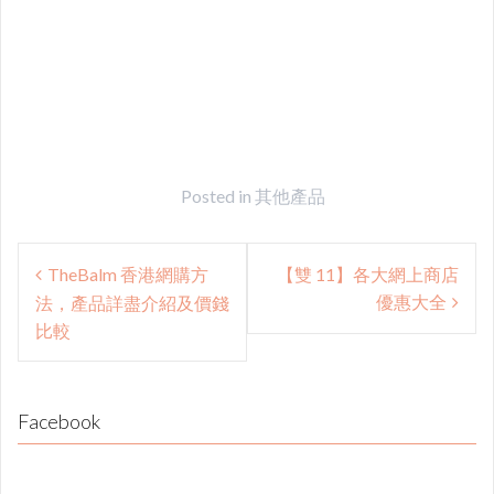
Posted in
其他產品
Post
TheBalm 香港網購方
【雙 11】各大網上商店
navigation
優惠大全
法，產品詳盡介紹及價錢
比較
Facebook