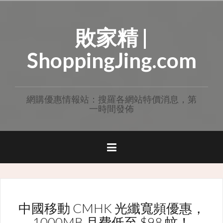
Skip
to
敗家精 |
content
ShoppingJing.com
網購優惠情報站：搜羅各網站特價消息，第
一時間發佈
中國移動 CMHK 光纖寬頻優惠，
1000MB 月費低至 $98 蚊！