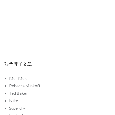
熱門牌子文章
Meli Melo
Rebecca Minkoff
Ted Baker
Nike
Superdry