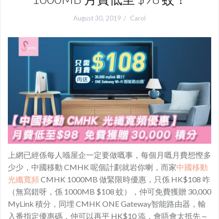
August 30, 2019
Carol
上網已經係每人喺屋企一定要做嘅事，每個月嘅月費想慳多
少少，中國移動 CMHK 呢個計劃就岩你喇，而家
中國移動
光纖寬頻
CMHK 1000
MB 做緊限時優惠，只係 HK$108 咋
（無寫錯呀，係 1000MB $108 蚊），仲可免費獲贈 30,000
MyLink 積分，同埋 CMHK ONE Gateway智能路由器，輸
入番指定優惠碼，仲可以再平 HK$10 添，會唔會太抵先～