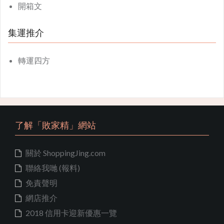
開箱文
集運推介
轉運四方
了解「敗家精」網站
關於 ShoppingJing.com
聯絡我哋 (報料)
免責聲明
網店推介
2018 信用卡迎新優惠一覽