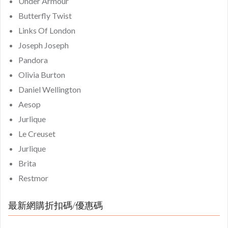
Under Armour
Butterfly Twist
Links Of London
Joseph Joseph
Pandora
Olivia Burton
Daniel Wellington
Aesop
Jurlique
Le Creuset
Jurlique
Brita
Restmor
最新網購折扣碼/優惠碼