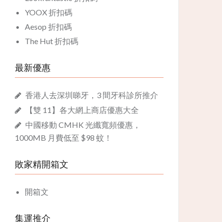
YOOX 折扣碼
Aesop 折扣碼
The Hut 折扣碼
最新優惠
香港人去深圳睇牙，3 間牙科診所推介
【雙 11】各大網上商店優惠大全
中國移動 CMHK 光纖寬頻優惠，
1000MB 月費低至 $98 蚊！
敗家精開箱文
開箱文
集運推介