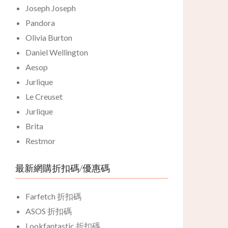
Joseph Joseph
Pandora
Olivia Burton
Daniel Wellington
Aesop
Jurlique
Le Creuset
Jurlique
Brita
Restmor
最新網購折扣碼/優惠碼
Farfetch 折扣碼
ASOS 折扣碼
Lookfantastic 折扣碼