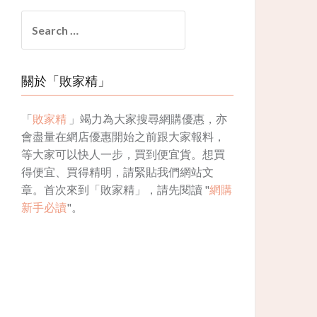
Search
for:
關於「敗家精」
「
敗家精
」竭力為大家搜尋網購優惠，亦
會盡量在網店優惠開始之前跟大家報料，
等大家可以快人一步，買到便宜貨。想買
得便宜、買得精明，請緊貼我們網站文
章。首次來到「敗家精」，請先閱讀 "
網購
新手必讀
"。