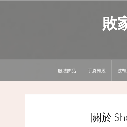
Skip
to
敗家精
content
服裝飾品
手袋鞋履
波鞋
關於 Sho