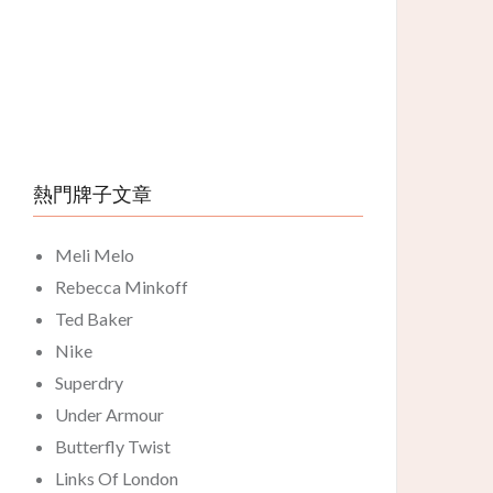
熱門牌子文章
Meli Melo
Rebecca Minkoff
Ted Baker
Nike
Superdry
Under Armour
Butterfly Twist
Links Of London