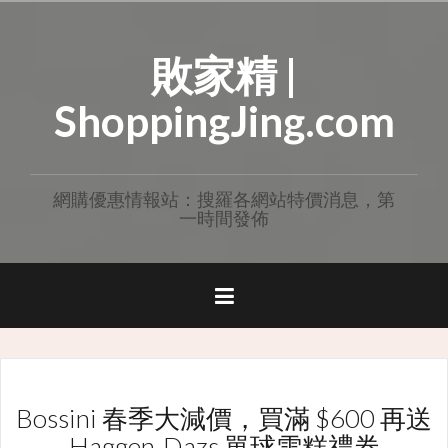
Skip
to
敗家精 |
content
ShoppingJing.com
網購優惠情報站：搜羅各網站特價消息，第
一時間發佈
Bossini 春季大減價，買滿 $600 再送
Haggen-Dazs 單球雪糕禮券