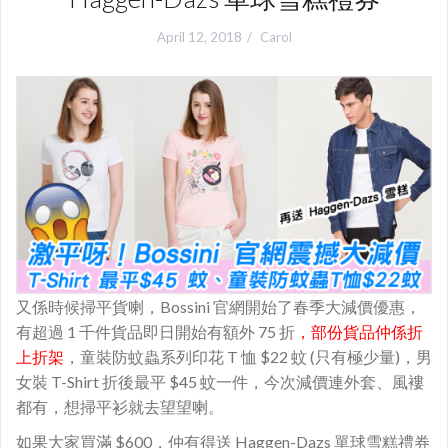
April 12, 2018
Carol
又係時候掃平貨喇，Bossini 官網開始了春季大減價優惠，
有超過 1 千件貨品即日開始有額外 75 折
，部份貨品仲係折
上折架
，童裝防蚊蟲系列印花 T 恤 $22 蚊 (只有極少量)，男
女裝 T-Shirt 折後最平 $45 蚊一件，今次減價連外套、風褸
都有，想掃平衫就去望望喇。
如果大家買滿 $600，仲有得送 Haggen-Dazs 單球雪糕禮券