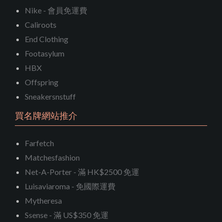
Nike - 會員免運費
Caliroots
End Clothing
Footasylum
HBX
Offspring
Sneakersnstuff
買名牌網站推介
Farfetch
Matchesfashion
Net-A-Porter - 滿 HK$2500 免運
Luisaviaroma - 免國際運費
Mytheresa
Ssense - 滿 US$350 免運