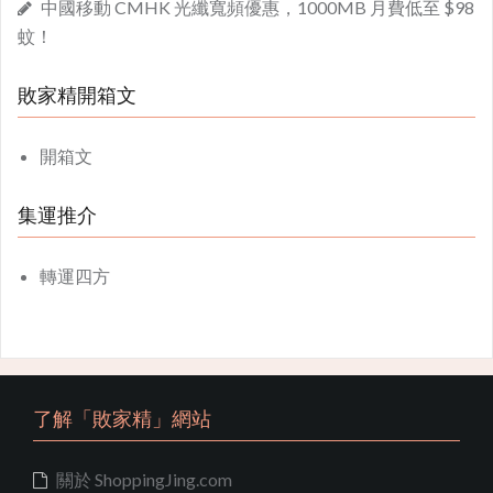
中國移動 CMHK 光纖寬頻優惠，1000MB 月費低至 $98
蚊！
敗家精開箱文
開箱文
集運推介
轉運四方
了解「敗家精」網站
關於 ShoppingJing.com