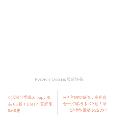
Posted in
Bossini
,
服裝飾品
Post
活潑可愛嘅 Snoopy 服
HP 官網勁減價，家用多
navigation
合一打印機 $199 起！筆
裝 85 折！Bossini 官網限
記簿型電腦 $3,299
時優惠