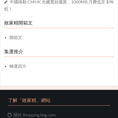
中國移動 CMHK 光纖寬頻優惠，1000MB 月費低至 $98
蚊！
敗家精開箱文
開箱文
集運推介
轉運四方
了解「敗家精」網站
關於 ShoppingJing.com