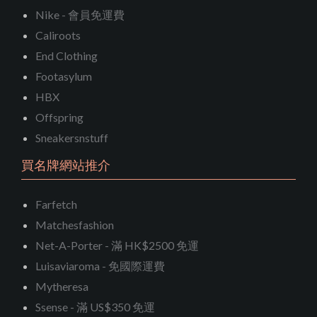
Nike - 會員免運費
Caliroots
End Clothing
Footasylum
HBX
Offspring
Sneakersnstuff
買名牌網站推介
Farfetch
Matchesfashion
Net-A-Porter - 滿 HK$2500 免運
Luisaviaroma - 免國際運費
Mytheresa
Ssense - 滿 US$350 免運