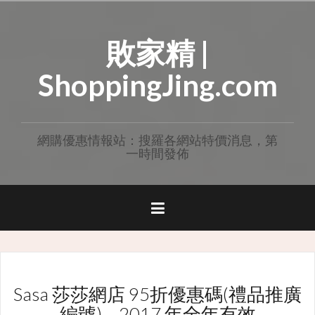
Skip
to
敗家精 |
content
ShoppingJing.com
網購優惠情報站：搜羅各網站特價消息，第
一時間發佈
Sasa 莎莎網店 95折優惠碼(禮品推廣
編號) – 2017 年全年有效