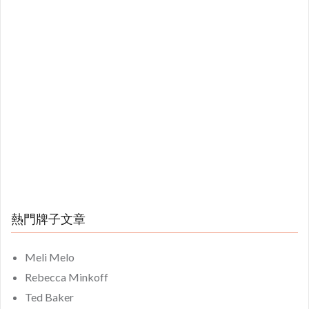
熱門牌子文章
Meli Melo
Rebecca Minkoff
Ted Baker