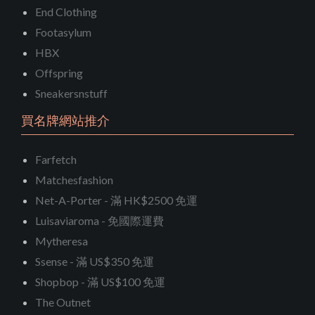
End Clothing
Footasylum
HBX
Offspring
Sneakersnstuff
買名牌網站推介
Farfetch
Matchesfashion
Net-A-Porter - 滿 HK$2500 免運
Luisaviaroma - 免國際運費
Mytheresa
Ssense - 滿 US$350 免運
Shopbop - 滿 US$100 免運
The Outnet