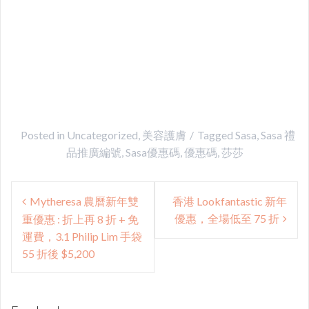
Posted in
Uncategorized
,
美容護膚
Tagged
Sasa
,
Sasa 禮
品推廣編號
,
Sasa優惠碼
,
優惠碼
,
莎莎
Post
Mytheresa 農曆新年雙
香港 Lookfantastic 新年
navigation
優惠，全場低至 75 折
重優惠 : 折上再 8 折 + 免
運費，3.1 Philip Lim 手袋
55 折後 $5,200