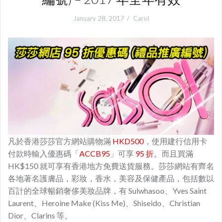
January 28, 2017
Carol
凡於香港莎莎官方網站購物滿
HKD500
，使用建行信用卡
付款時輸入優惠碼「
ACCB95
」可享
95 折
。而且買滿
HK$150 就可享有香港地方免費送貨服務。莎莎網站有齊名
各地著名護膚品，彩妝，香水，美容及保健產品，包括數以
百計的全球暢銷奢侈美妝品牌，有 Sulwhasoo、Yves Saint
Laurent、Heroine Make (Kiss Me)、Shiseido、Christian
Dior、Clarins 等。