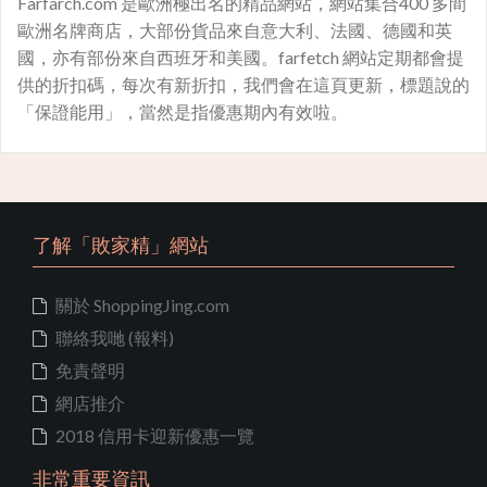
Farfarch.com 是歐洲極出名的精品網站，網站集合400 多間
歐洲名牌商店，大部份貨品來自意大利、法國、德國和英
國，亦有部份來自西班牙和美國。farfetch 網站定期都會提
供的折扣碼，每次有新折扣，我們會在這頁更新，標題說的
「保證能用」，當然是指優惠期內有效啦。
了解「敗家精」網站
關於 ShoppingJing.com
聯絡我哋 (報料)
免責聲明
網店推介
2018 信用卡迎新優惠一覽
非常重要資訊