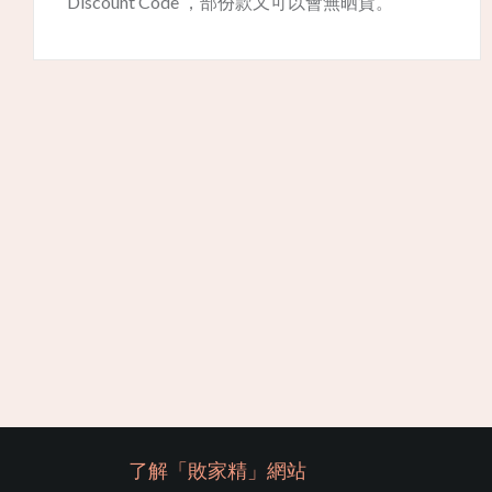
Discount Code ，部份款又可以會無晒貨。
了解「敗家精」網站