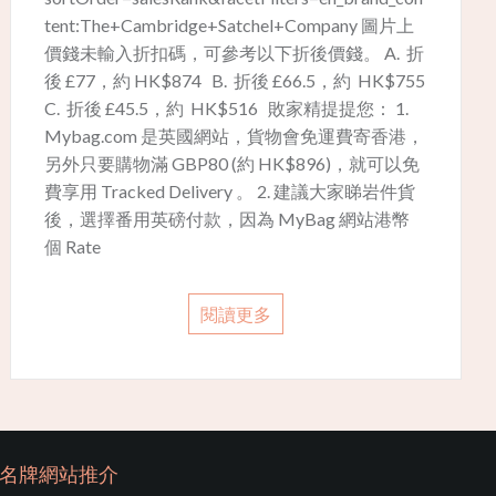
tent:The+Cambridge+Satchel+Company​ 圖片上
價錢未輸入折扣碼，可參考以下折後價錢。 A. 折
後 £77，約 HK$874 B. 折後 £66.5，約 HK$755
C. 折後 £45.5，約 HK$516 敗家精提提您： 1.
Mybag.com 是英國網站，貨物會免運費寄香港，
另外只要購物滿 GBP80 (約 HK$896)，就可以免
費享用 Tracked Delivery 。 2. 建議大家睇岩件貨
後，選擇番用英磅付款，因為 MyBag 網站港幣
個 Rate
閱讀更多
名牌網站推介