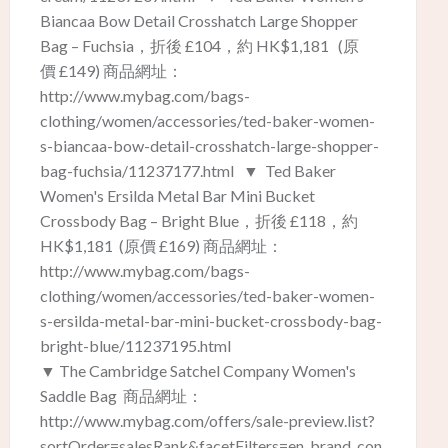
Biancaa Bow Detail Crosshatch Large Shopper
Bag – Fuchsia，折後 £104，約 HK$1,181 (原
價 £149) 商品網址：
http://www.mybag.com/bags-
clothing/women/accessories/ted-baker-women-
s-biancaa-bow-detail-crosshatch-large-shopper-
bag-fuchsia/11237177.html ▼ Ted Baker
Women's Ersilda Metal Bar Mini Bucket
Crossbody Bag – Bright Blue，折後 £118，約
HK$1,181 (原價 £169) ​商品網址：
http://www.mybag.com/bags-
clothing/women/accessories/ted-baker-women-
s-ersilda-metal-bar-mini-bucket-crossbody-bag-
bright-blue/11237195.html
▼ The Cambridge Satchel Company Women's
Saddle Bag 商品網址：
http://www.mybag.com/offers/sale-preview.list?
sortOrder=salesRank&facetFilters=en_brand_con