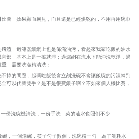
對比圖，效果顯而易見，而且還是已經烘乾的，不用再用碗巾
的殘渣，過濾器細網上也是佈滿油污，看起來我家吃飯的油水
機內部，基本上是一擦就淨；過濾網在流水下能沖洗乾淨，過
很重，需要洗潔精清洗；
洗不掉的問題，起碼吃飯後會立刻洗碗不會讓飯碗的污漬幹到
完全可以代替雙手？
是不是很費銀子啊？
不如來個人機比賽，
，一份洗碗機清洗，一份手洗，菜的油水也照例不少
飯碗，一個湯碗，筷子勺子數個，洗碗粉一勺，為了測耗水