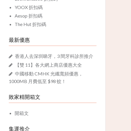
YOOX 折扣碼
Aesop 折扣碼
The Hut 折扣碼
最新優惠
香港人去深圳睇牙，3 間牙科診所推介
【雙 11】各大網上商店優惠大全
中國移動 CMHK 光纖寬頻優惠，
1000MB 月費低至 $98 蚊！
敗家精開箱文
開箱文
集運推介