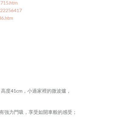
8715.htm
1322256417
86.htm
m，高度41cm，小過家裡的微波爐，
均有強力門吸，享受如開車般的感受；