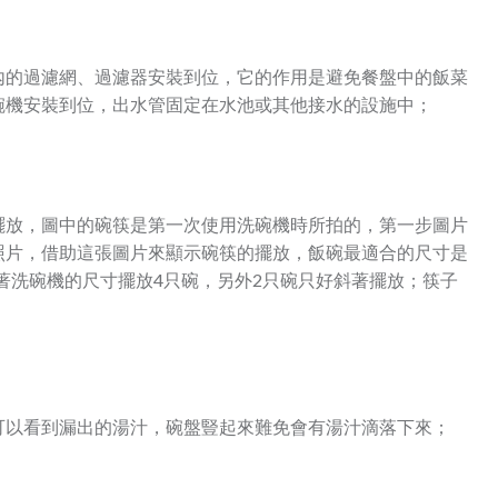
內的過濾網、過濾器安裝到位，它的作用是避免餐盤中的飯菜
碗機安裝到位，出水管固定在水池或其他接水的設施中；
擺放，圖中的碗筷是第一次使用洗碗機時所拍的，第一步圖片
照片，借助這張圖片來顯示碗筷的擺放，飯碗最適合的尺寸是
按著洗碗機的尺寸擺放4只碗，另外2只碗只好斜著擺放；筷子
可以看到漏出的湯汁，碗盤豎起來難免會有湯汁滴落下來；