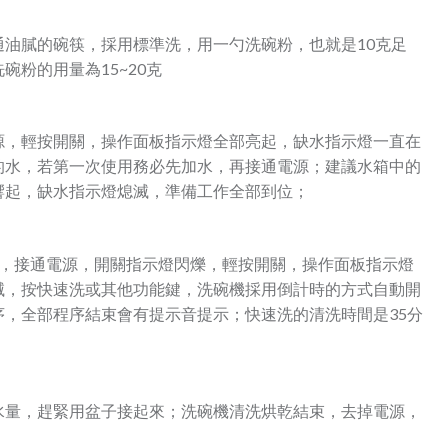
油膩的碗筷，採用標準洗，用一勺洗碗粉，也就是10克足
粉的用量為15~20克
源，輕按開關，操作面板指示燈全部亮起，缺水指示燈一直在
的水，若第一次使用務必先加水，再接通電源；建議水箱中的
響起，缺水指示燈熄滅，準備工作全部到位；
程，接通電源，開關指示燈閃爍，輕按開關，操作面板指示燈
滅，按快速洗或其他功能鍵，洗碗機採用倒計時的方式自動開
，全部程序結束會有提示音提示；快速洗的清洗時間是35分
水量，趕緊用盆子接起來；洗碗機清洗烘乾結束，去掉電源，