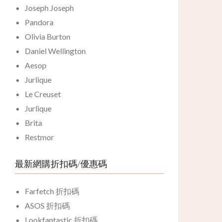
Joseph Joseph
Pandora
Olivia Burton
Daniel Wellington
Aesop
Jurlique
Le Creuset
Jurlique
Brita
Restmor
最新網購折扣碼/優惠碼
Farfetch 折扣碼
ASOS 折扣碼
Lookfantastic 折扣碼