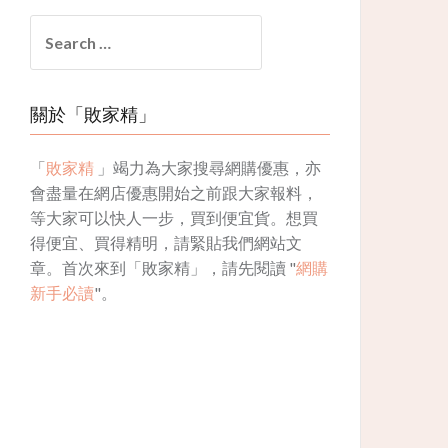
Search
for:
關於「敗家精」
「
敗家精
」竭力為大家搜尋網購優惠，亦
會盡量在網店優惠開始之前跟大家報料，
等大家可以快人一步，買到便宜貨。想買
得便宜、買得精明，請緊貼我們網站文
章。首次來到「敗家精」，請先閱讀 "
網購
新手必讀
"。