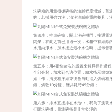
洗碗粉的用量根據碗筷的油膩程度增減，普通
夠；若採用強力洗，清洗油膩較重的餐具，洗碗
第四步：推進碗籃，關上洗碗機門，接通電
閃爍，在此之前已用過一次，水箱中有結餘
水用純淨水，加水接近最小水位時，提示音
第五步：用4張快速洗的設置來解釋操作過
全部亮起，加水到合適位置，缺水指示燈熄
始工作，清洗程序結束後會自動進入烘碗程序
鐘，烘乾10分鐘，總共耗時45分鐘；
第六步：排水直接排在水池中，我為了測耗
打開洗碗機，目測碗筷是非常乾淨的