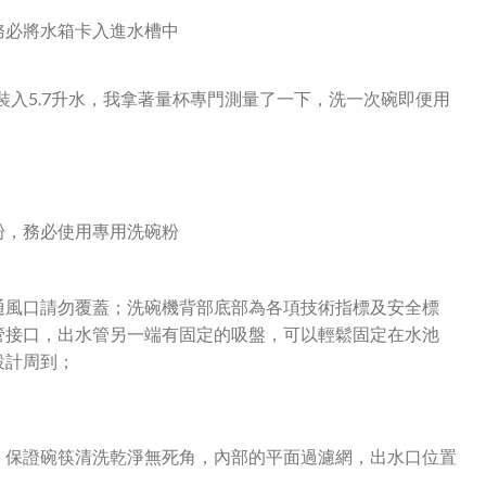
務必將水箱卡入進水槽中
裝入5.7升水，我拿著量杯專門測量了一下，洗一次碗即便用
粉，務必使用專用洗碗粉
通風口請勿覆蓋；洗碗機背部底部為各項技術指標及安全標
管接口，出水管另一端有固定的吸盤，可以輕鬆固定在水池
設計周到；
淋，保證碗筷清洗乾淨無死角，內部的平面過濾網，出水口位置