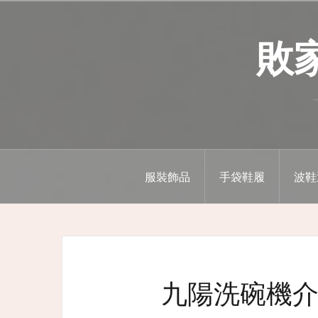
Skip
to
敗家精
content
服裝飾品
手袋鞋履
波鞋
九陽洗碗機介