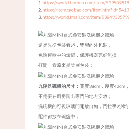
1.
https://world.taobao.com/item/53958991
2.
https://item.taobao.com/item.htm?id=54
3.
https://world.tmall.com/item/5384939579
還是先從包裝看起，雙層的外包裝，
免除運輸中的煩惱，保護機器完好無損，
打開一看原來是雙層包裝；
九陽洗碗機的尺寸：
寬度38cm，厚度42c
不需要在廚房闢出專門的地方安放；
洗碗機的可視玻璃門開放自如，門拉手2測
配件都放在碗籃中；