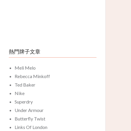
熱門牌子文章
Meli Melo
Rebecca Minkoff
Ted Baker
Nike
Superdry
Under Armour
Butterfly Twist
Links Of London