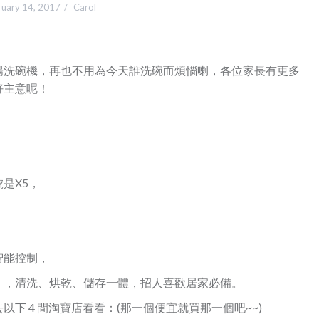
ruary 14, 2017
Carol
陽洗碗機，再也不用為今天誰洗碗而煩惱喇，各位家長有更多
好主意呢！
，
是X5，
智能控制，
），清洗、烘乾、儲存一體，招人喜歡居家必備。
下 4 間淘寶店看看：(那一個便宜就買那一個吧~~)