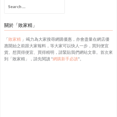
Search
for:
關於「敗家精」
「
敗家精
」竭力為大家搜尋網購優惠，亦會盡量在網店優
惠開始之前跟大家報料，等大家可以快人一步，買到便宜
貨。想買得便宜、買得精明，請緊貼我們網站文章。首次來
到「敗家精」，請先閱讀 "
網購新手必讀
"。