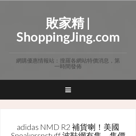
Skip
to
敗家精 |
content
ShoppingJing.com
網購優惠情報站：搜羅各網站特價消息，第
一時間發佈
adidas NMD R2 補貨喇！美國
Sneakersnstuff 波鞋網有售，售價