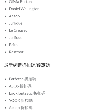
Olivia Burton
Daniel Wellington
Aesop
Jurlique
Le Creuset
Jurlique
Brita
Restmor
最新網購折扣碼/優惠碼
Farfetch 折扣碼
ASOS 折扣碼
Lookfantastic 折扣碼
YOOX 折扣碼
Aesop 折扣碼