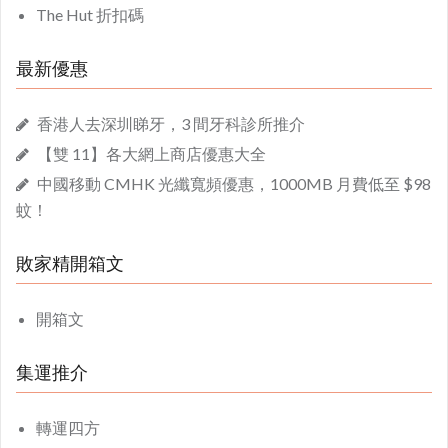
The Hut 折扣碼
最新優惠
香港人去深圳睇牙，3 間牙科診所推介
【雙 11】各大網上商店優惠大全
中國移動 CMHK 光纖寬頻優惠，1000MB 月費低至 $98
蚊！
敗家精開箱文
開箱文
集運推介
轉運四方