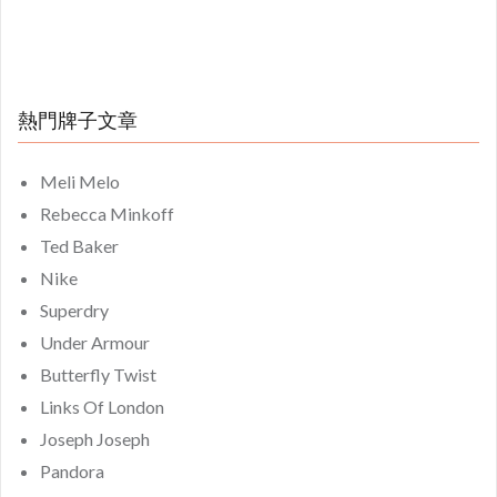
熱門牌子文章
Meli Melo
Rebecca Minkoff
Ted Baker
Nike
Superdry
Under Armour
Butterfly Twist
Links Of London
Joseph Joseph
Pandora