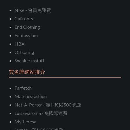
Nike - 會員免運費
Caliroots
End Clothing
Footasylum
HBX
Offspring
Sneakersnstuff
買名牌網站推介
Farfetch
Matchesfashion
Net-A-Porter - 滿 HK$2500 免運
Luisaviaroma - 免國際運費
Mytheresa
Ssense - 滿 US$350 免運