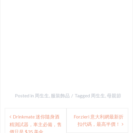
Posted in
周生生
,
服裝飾品
Tagged
周生生
,
母親節
Post
Drinkmate 迷你隨身酒
Forzieri 意大利網最新折
navigation
扣代碼，最高半價！
精測試器，車主必備，售
價只是 $35 美金