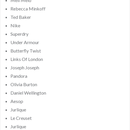
Meli Melo
Rebecca Minkoff
Ted Baker
Nike
Superdry
Under Armour
Butterfly Twist
Links Of London
Joseph Joseph
Pandora
Olivia Burton
Daniel Wellington
Aesop
Jurlique
Le Creuset
Jurlique