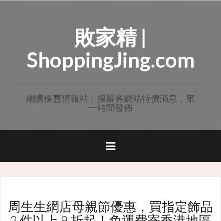
Skip
to
敗家精 |
content
ShoppingJing.com
網購優惠情報站：搜羅各網站特價消息，第
一時間發佈
周生生網店母親節優惠，買指定飾品
2 件以上 9 折起！免運費寄香港地區