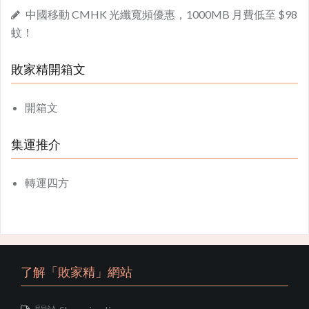
中國移動 CMHK 光纖寬頻優惠，1000MB 月費低至 $98
蚊！
敗家精開箱文
開箱文
集運推介
轉運四方
了解「敗家精」網站