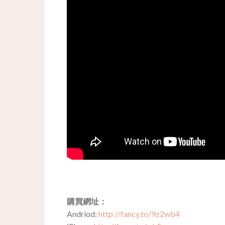
購買網址：
Andriod:
http://fancy.to/9z2wb4