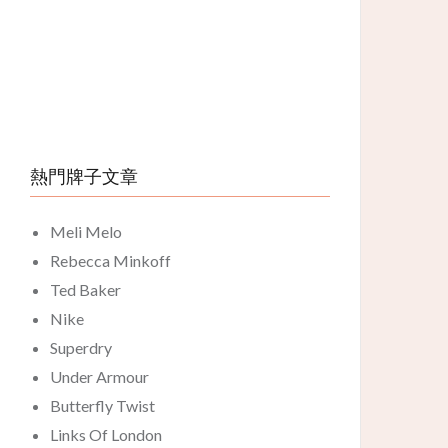
熱門牌子文章
Meli Melo
Rebecca Minkoff
Ted Baker
Nike
Superdry
Under Armour
Butterfly Twist
Links Of London