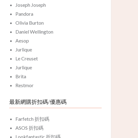
Joseph Joseph
Pandora
Olivia Burton
Daniel Wellington
Aesop
Jurlique
Le Creuset
Jurlique
Brita
Restmor
最新網購折扣碼/優惠碼
Farfetch 折扣碼
ASOS 折扣碼
Lookfantastic 折扣碼