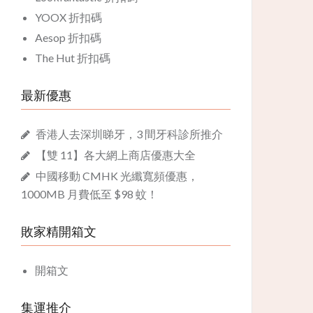
YOOX 折扣碼
Aesop 折扣碼
The Hut 折扣碼
最新優惠
香港人去深圳睇牙，3 間牙科診所推介
【雙 11】各大網上商店優惠大全
中國移動 CMHK 光纖寬頻優惠，
1000MB 月費低至 $98 蚊！
敗家精開箱文
開箱文
集運推介