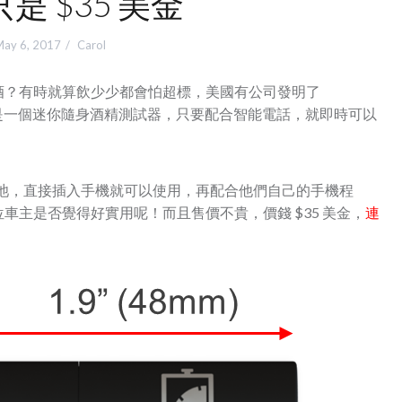
是 $35 美金
ay 6, 2017
Carol
酒？有時就算飲少少都會怕超標，美國有公司發明了
halyzer」，是一個迷你隨身酒精測試器，只要配合智能電話，就即時可以
沒有內建電池，直接插入手機就可以使用，再配合他們自己的手機程
車主是否覺得好實用呢！而且售價不貴，價錢 $35 美金，
連