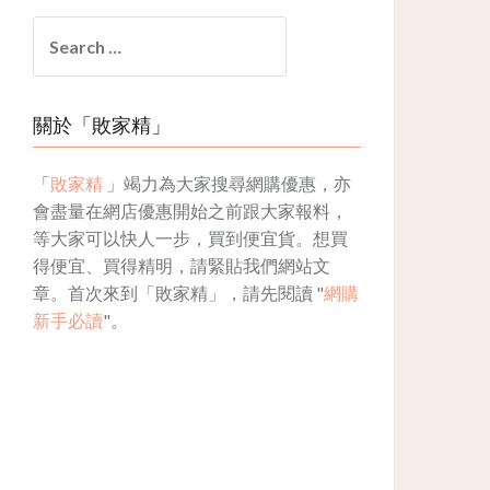
Search
for:
關於「敗家精」
「
敗家精
」竭力為大家搜尋網購優惠，亦
會盡量在網店優惠開始之前跟大家報料，
等大家可以快人一步，買到便宜貨。想買
得便宜、買得精明，請緊貼我們網站文
章。首次來到「敗家精」，請先閱讀 "
網購
新手必讀
"。