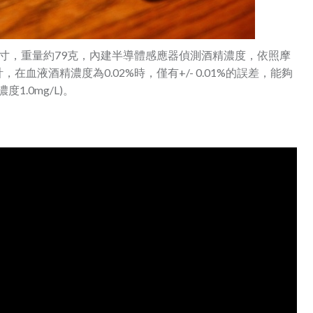
0.62英寸，重量約79克，內建半導體感應器偵測酒精濃度，依照摩
血液酒精濃度為0.02%時，僅有+/- 0.01%的誤差，能夠
1.0mg/L)。