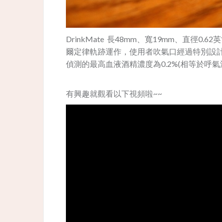
DrinkMate 長48mm、寬19mm、直徑
爾定律軌跡運作，使用者吹氣口經過特別設計，在
偵測的最高血液酒精濃度為0.2%(相等於呼氣濃度
有興趣就觀看以下視頻啦~~