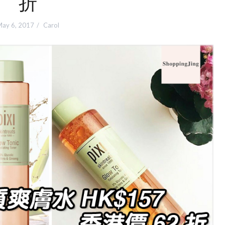
折
ay 6, 2017
Carol