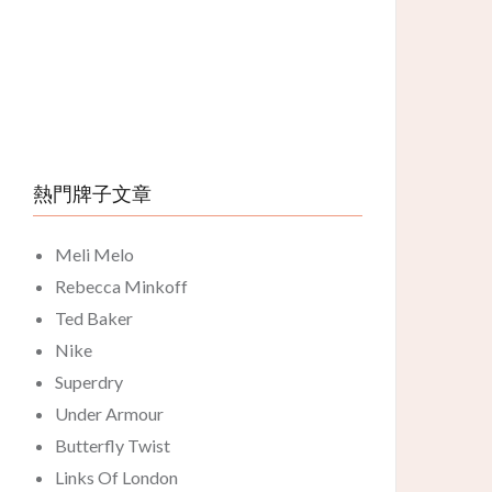
熱門牌子文章
Meli Melo
Rebecca Minkoff
Ted Baker
Nike
Superdry
Under Armour
Butterfly Twist
Links Of London