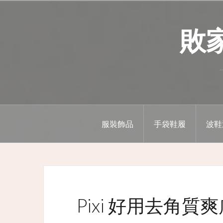
Skip
to
敗家精
content
服裝飾品
手袋鞋履
波鞋
Pixi 好用去角質爽