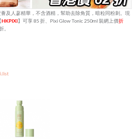
nic，含蘆薈及人蔘精華，不含酒精，幫助去除角質，暗粒同粉刺。現
【
HKPIXI
】可享 85 折、Pixi Glow Tonic 250ml 裝網上價
折
 折。
list