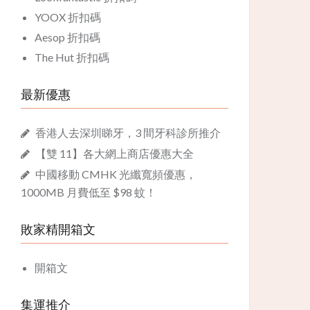
YOOX 折扣碼
Aesop 折扣碼
The Hut 折扣碼
最新優惠
香港人去深圳睇牙，3 間牙科診所推介
【雙 11】各大網上商店優惠大全
中國移動 CMHK 光纖寬頻優惠，
1000MB 月費低至 $98 蚊！
敗家精開箱文
開箱文
集運推介