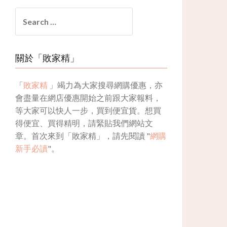
Search
for:
關於「敗家精」
「
敗家精
」竭力為大家搜尋網購優惠，亦
會盡量在網店優惠開始之前跟大家報料，
等大家可以快人一步，買到便宜貨。想買
得便宜、買得精明，請緊貼我們網站文
章。首次來到「敗家精」，請先閱讀 "
網購
新手必讀
"。