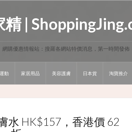
 | ShoppingJing
網購優惠情報站：搜羅各網站特價消息，第一時間發佈
運動
家居用品
美容護膚
日本貨
淘寶推介
膚水 HK$157，香港價 62