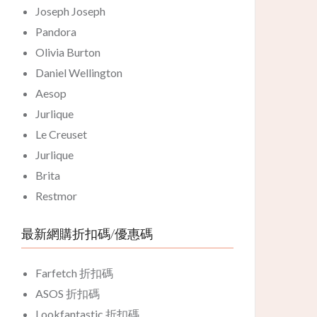
Joseph Joseph
Pandora
Olivia Burton
Daniel Wellington
Aesop
Jurlique
Le Creuset
Jurlique
Brita
Restmor
最新網購折扣碼/優惠碼
Farfetch 折扣碼
ASOS 折扣碼
Lookfantastic 折扣碼