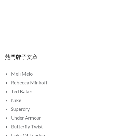
熱門牌子文章
Meli Melo
Rebecca Minkoff
Ted Baker
Nike
Superdry
Under Armour
Butterfly Twist
Links Of London