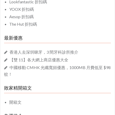
Lookfantastic 折扣碼
YOOX 折扣碼
Aesop 折扣碼
The Hut 折扣碼
最新優惠
香港人去深圳睇牙，3 間牙科診所推介
【雙 11】各大網上商店優惠大全
中國移動 CMHK 光纖寬頻優惠，1000MB 月費低至 $98
蚊！
敗家精開箱文
開箱文