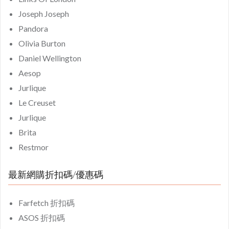
Joseph Joseph
Pandora
Olivia Burton
Daniel Wellington
Aesop
Jurlique
Le Creuset
Jurlique
Brita
Restmor
最新網購折扣碼/優惠碼
Farfetch 折扣碼
ASOS 折扣碼