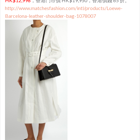
HK$12,998
，香港門市價 HK$19,950，香港價錢 65 折。
http://www.matchesfashion.com/intl/products/Loewe-
Barcelona-leather-shoulder-bag-1078007