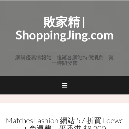
Skip
to
敗家精 |
content
ShoppingJing.com
網購優惠情報站：搜羅各網站特價消息，第
一時間發佈
MatchesFashion 網站 57 折買 Loewe
+ 免運費，平香港 $8,200