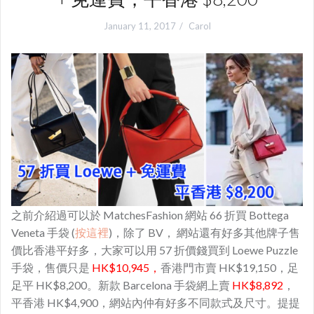
January 11, 2017
Carol
之前介紹過可以於 MatchesFashion 網站 66 折買 Bottega
Veneta 手袋 (
按這裡
)，除了 BV， 網站還有好多其他牌子售
價比香港平好多，大家可以用 57 折價錢買到 Loewe Puzzle
手袋，售價只是
HK$10,945，
香港門市賣 HK$19,150，足
足平 HK$8,200。新款 Barcelona 手袋網上賣
HK$8,892
，
平香港 HK$4,900，網站內仲有好多不同款式及尺寸。提提