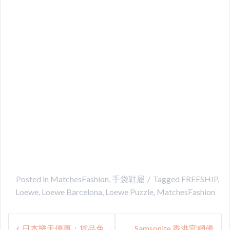
Posted in
MatchesFashion
,
手袋鞋履
Tagged
FREESHIP
,
Loewe
,
Loewe Barcelona
,
Loewe Puzzle
,
MatchesFashion
Post
日本樂天優惠：貨品免
Samsonite 香港官網優