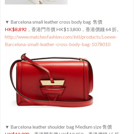
▼ Barcelona small leather cross body bag 售價
HK$8,892
，香港門市價 HK$13,800，香港價錢 64 折。
http://www.matchesfashion.com/intl/products/Loewe-
Barcelona-small-leather-cross-body-bag-1078010
▼ Barcelona leather shoulder bag Medium size 售價