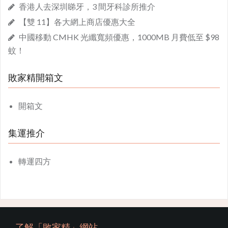
香港人去深圳睇牙，3 間牙科診所推介
【雙 11】各大網上商店優惠大全
中國移動 CMHK 光纖寬頻優惠，1000MB 月費低至 $98
蚊！
敗家精開箱文
開箱文
集運推介
轉運四方
了解「敗家精」網站