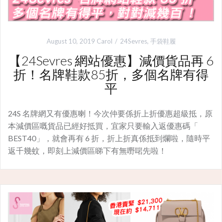
August 10, 2019
Carol
24Sevres
,
手袋鞋履
【24Sevres 網站優惠】減價貨品再 6
折！名牌鞋款85折，多個名牌有得
平
24S 名牌網又有優惠喇！今次仲要係折上折優惠超級抵，原
本減價區嘅貨品已經好抵買，宜家只要輸入返優惠碼「
BEST40」，就會再有 6 折，折上折真係抵到爛啦，隨時平
返千幾蚊，即刻上減價區睇下有無嘢啱先啦！