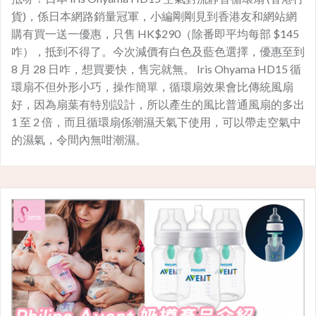
貨)，係日本網路銷量冠軍，小編剛剛見到香港友和網站網
購有買一送一優惠，只售 HK$290（除番即平均每部 $145
咋），抵到不得了。今次減價有白色及藍色選擇，優惠至到
8 月 28 日咋，想買要快，售完就無。 Iris Ohyama HD15 循
環扇不但外形小巧，操作簡單，循環扇效果會比傳統風扇
好，因為扇葉有特別設計，所以產生的風比普通風扇的多出
1 至 2 倍，而且循環扇係潮濕天氣下使用，可以帶走空氣中
的濕氣，令間內無咁潮濕。