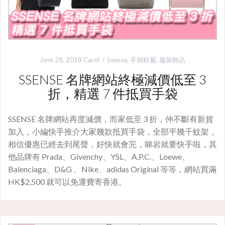
June 28, 2018
Carol
Ssense
,
手袋鞋履
,
服裝飾品
SSENSE 名牌網站終極減價低至 3
折，精選 7 件抵買手袋
SSENSE 名牌網站再度減價，而家低至 3 折，仲不斷有新貨
加入，小編快手推介大家幾款抵買手袋，全部平幾千蚊架，
相信優惠已經去到尾聲，好快就會完，睇岩就要快手啦，其
他品牌有 Prada、Givenchy、YSL、A.P.C.、Loewe、
Balenciaga、D&G 、Nike、adidas Original 等等，網站買滿
HK$2,500 就可以免運費寄香港。