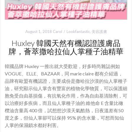
August 1, 2018
Carol
Lookfantastic
,
美容護膚
Huxley 韓國天然有機認證護膚品
牌，薈萃撒哈拉仙人掌種子油精華
韓國品牌 Huxley 一推出就大受歡迎，好多時尚雜誌例如
VOGUE、ELLE、BAZAAR，同 marie claire 都有介紹過，
品牌有歐盟有機認證，主要成份是撒哈拉沙漠的仙人掌種子
油，研究顯示仙人掌含有豐富的植物化學物質，可以保護細
胞免受自由基損傷，有抗氧化作用，作為自由基清除劑，可
以治療好多疾病，而且仙人掌種子油的 維他命 E 含量比橄
欖油含量高 400 倍，試想想沙漠天氣酷熱，日夜溫差有50
度之多，但仙人掌卻可以保持 95% 的含水量，可想而知仙
人掌的保濕鎖水都好利害。