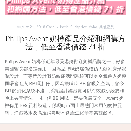
August 21, 2018
Carol
iherb
,
Suchprice
,
Yoho
,
其他產品
Philips Avent 奶樽產品介紹和網購方
法，低至香港價錢 71 折
Philips Avent 奶樽係近年最受港媽歡迎奶樽品牌之一，好多
美國醫院都指定要用，因為品牌嘅奶嘴係模仿人類乳房形狀
嚟設計，而專門設計嘅防絞痛活門系統可以令空氣進入奶樽
而唔會進入 BB 嘅肚仔，因為餵哺時 BB 會吸入空氣，會令
BB 的消化系統不適，系統設計經證實可以有效減少絞痛和
晚上哭鬧情況，同埋俾 BB 用嘅一定要係最安全，Avent 奶
樽係用 PES 質料製造，係現時市面上最熱門常用的奶樽質
料，沖泡熱水及高溫消毒時不會產生化學毒素雙酚 A。