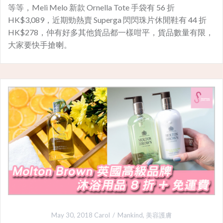
等等，Meli Melo 新款 Ornella Tote 手袋有 56 折
HK$3,089，近期勁熱賣 Superga 閃閃珠片休閒鞋有 44 折
HK$278，仲有好多其他貨品都一樣咁平，貨品數量有限，
大家要快手搶喇。
May 30, 2018
Carol
Mankind
,
美容護膚