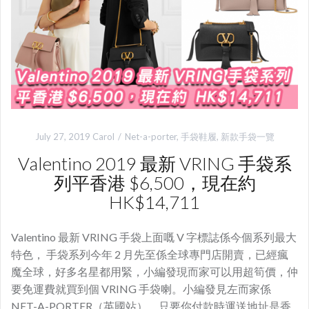
July 27, 2019
Carol
Net-a-porter
,
手袋鞋履
,
新款手袋一覽
Valentino 2019 最新 VRING 手袋系
列平香港 $6,500，現在約
HK$14,711
Valentino 最新 VRING 手袋上面嘅 V 字標誌係今個系列最大
特色， 手袋系列今年 2 月先至係全球專門店開賣，已經瘋
魔全球，好多名星都用緊，小編發現而家可以用超筍價，仲
要免運費就買到個 VRING 手袋喇。小編發見左而家係
NET-A-PORTER（英國站），只要你付款時運送地址是香