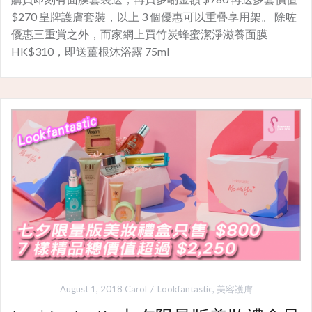
$270 皇牌護膚套裝，以上 3 個優惠可以重疊享用架。 除咗
優惠三重賞之外，而家網上買竹炭蜂蜜潔淨滋養面膜
HK$310，即送薑根沐浴露 75ml
August 1, 2018
Carol
Lookfantastic
,
美容護膚