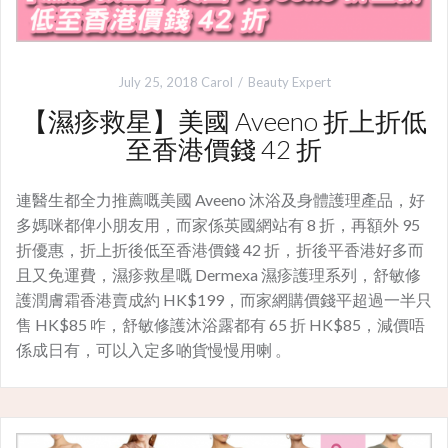
July 25, 2018
Carol
Beauty Expert
【濕疹救星】美國 Aveeno 折上折低
至香港價錢 42 折
連醫生都全力推薦嘅美國 Aveeno 沐浴及身體護理產品，好
多媽咪都俾小朋友用，而家係英國網站有 8 折，再額外 95
折優惠，折上折後低至香港價錢 42 折，折後平香港好多而
且又免運費，濕疹救星嘅 Dermexa 濕疹護理系列，舒敏修
護潤膚霜香港賣成約 HK$199，而家網購價錢平超過一半只
售 HK$85 咋，舒敏修護沐浴露都有 65 折 HK$85，減價唔
係成日有，可以入定多啲貨慢慢用喇 。