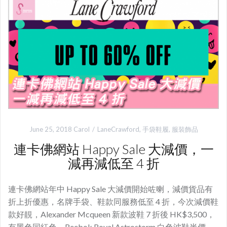
June 25, 2018
Carol
LaneCrawford
,
手袋鞋履
,
服裝飾品
連卡佛網站 Happy Sale 大減價，一
減再減低至 4 折
連卡佛網站年中 Happy Sale 大減價開始咗喇，減價貨品有
折上折優惠，名牌手袋、鞋款同服務低至 4 折，今次減價鞋
款好靚，Alexander Mcqueen 新款波鞋 7 折後 HK$3,500，
有黑色同紅色。Reebok Royal Astrostorm 白色波鞋半價