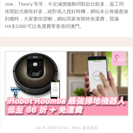
Joie、Theory 等等，今次減價服飾同鞋款比較多，返工同
休閒款式都有好多，絕對係入貨好時機，網站未公佈優惠做
到幾時，大家要快望喇，網站而家有限時免運費，買滿
HK$3,000 可以免運費寄香港同澳門。
July 9, 2018
Carol
Yoho
,
家居用品