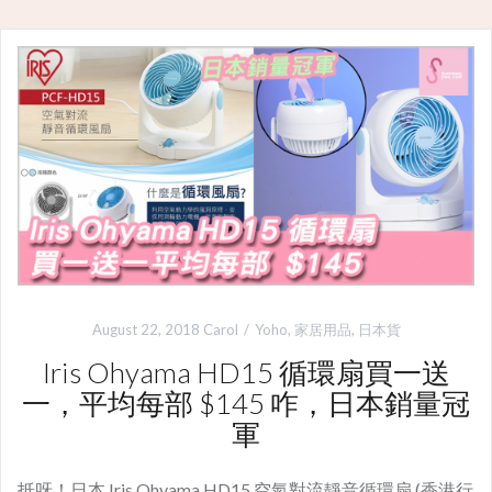
August 22, 2018
Carol
Yoho
,
家居用品
,
日本貨
Iris Ohyama HD15 循環扇買一送
一，平均每部 $145 咋，日本銷量冠
軍
抵呀！日本 Iris Ohyama HD15 空氣對流靜音循環扇 (香港行