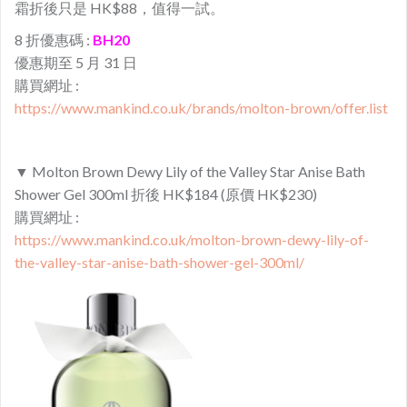
霜折後只是 HK$88，值得一試。
8 折優惠碼 :
BH20
優惠期至 5 月 31 日
購買網址 :
https://www.mankind.co.uk/brands/molton-brown/offer.list
▼ Molton Brown Dewy Lily of the Valley Star Anise Bath
Shower Gel 300ml 折後 HK$184 (原價 HK$230)
購買網址 :
https://www.mankind.co.uk/molton-brown-dewy-lily-of-
the-valley-star-anise-bath-shower-gel-300ml/