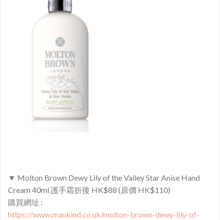
▼ Molton Brown Dewy Lily of the Valley Star Anise Hand
Cream 40ml 護手霜折後 HK$88 (原價 HK$110)
購買網址 :
https://www.mankind.co.uk/molton-brown-dewy-lily-of-