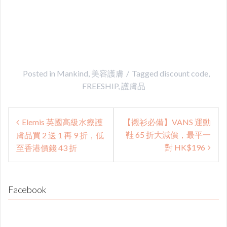
Posted in
Mankind
,
美容護膚
Tagged
discount code
,
FREESHIP
,
護膚品
Post
Elemis 英國高級水療護
【襯衫必備】VANS 運動
navigation
鞋 65 折大減價，最平一
膚品買 2 送 1 再 9 折，低
對 HK$196
至香港價錢 43 折
Facebook