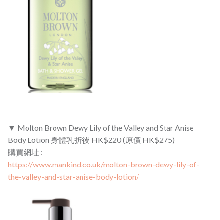
▼ Molton Brown Dewy Lily of the Valley and Star Anise
Body Lotion 身體乳折後 HK$220 (原價 HK$275)
購買網址 :
https://www.mankind.co.uk/molton-brown-dewy-lily-of-
the-valley-and-star-anise-body-lotion/