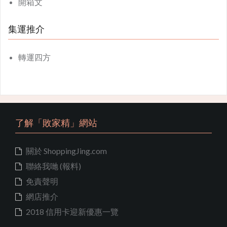
開箱文
集運推介
轉運四方
了解「敗家精」網站
關於 ShoppingJing.com
聯絡我哋 (報料)
免責聲明
網店推介
2018 信用卡迎新優惠一覽