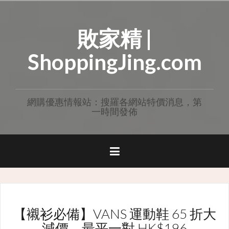
Skip
to
敗家精 |
content
ShoppingJing.com
網購優惠情報站：搜羅各網站特價消息，第
一時間發佈
【襯衫必備】VANS 運動鞋 65 折大
減價，最平一對 HK$196