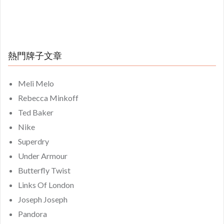
熱門牌子文章
Meli Melo
Rebecca Minkoff
Ted Baker
Nike
Superdry
Under Armour
Butterfly Twist
Links Of London
Joseph Joseph
Pandora