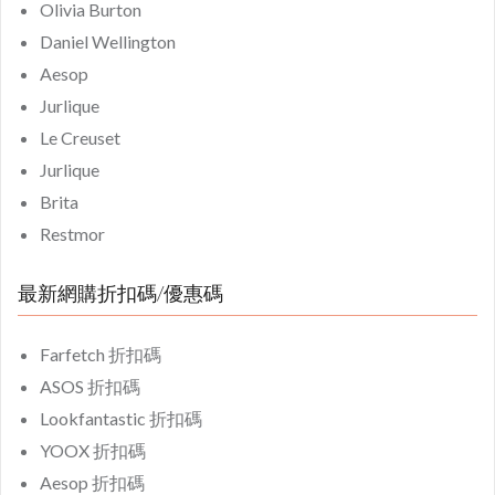
Olivia Burton
Daniel Wellington
Aesop
Jurlique
Le Creuset
Jurlique
Brita
Restmor
最新網購折扣碼/優惠碼
Farfetch 折扣碼
ASOS 折扣碼
Lookfantastic 折扣碼
YOOX 折扣碼
Aesop 折扣碼