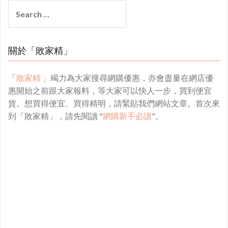
Search
for:
關於「敗家精」
「
敗家精
」竭力為大家搜尋網購優惠，亦會盡量在網店優
惠開始之前跟大家報料，等大家可以快人一步，買到便宜
貨。想買得便宜、買得精明，請緊貼我們網站文章。首次來
到「敗家精」，請先閱讀 "
網購新手必讀
"。