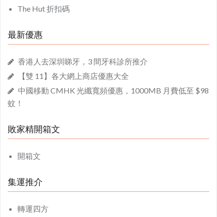
The Hut 折扣碼
最新優惠
香港人去深圳睇牙，3 間牙科診所推介
【雙 11】各大網上商店優惠大全
中國移動 CMHK 光纖寬頻優惠，1000MB 月費低至 $98
蚊！
敗家精開箱文
開箱文
集運推介
轉運四方