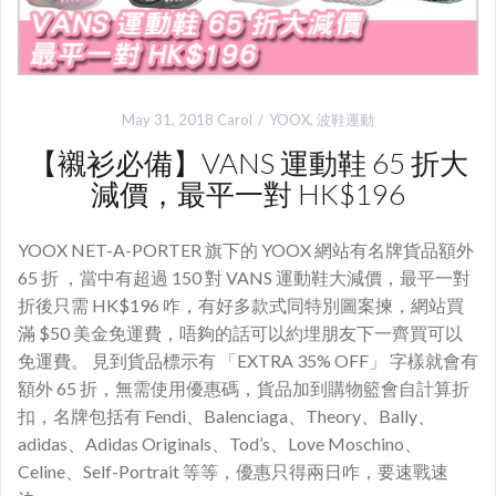
May 31, 2018
Carol
YOOX
,
波鞋運動
【襯衫必備】VANS 運動鞋 65 折大
減價，最平一對 HK$196
YOOX NET-A-PORTER 旗下的 YOOX 網站有名牌貨品額外
65 折 ，當中有超過 150 對 VANS 運動鞋大減價，最平一對
折後只需 HK$196 咋，有好多款式同特別圖案揀，網站買
滿 $50 美金免運費，唔夠的話可以約埋朋友下一齊買可以
免運費。 見到貨品標示有 「EXTRA 35% OFF」 字樣就會有
額外 65 折，無需使用優惠碼，貨品加到購物籃會自計算折
扣，名牌包括有 Fendi、Balenciaga、Theory、Bally、
adidas、Adidas Originals、Tod’s、Love Moschino、
Celine、Self-Portrait 等等，優惠只得兩日咋，要速戰速