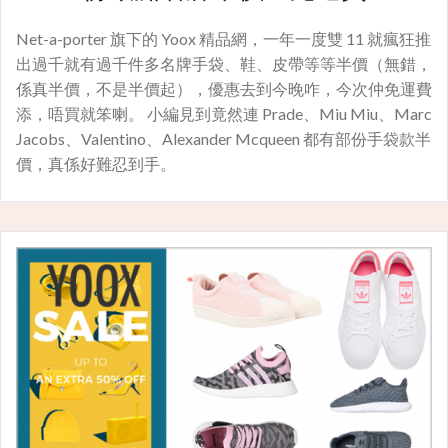
Net-a-porter 旗下的 Yoox 精品網，一年一度雙 11 就瘋狂推
出過千就有過千件多名牌手袋、鞋、皮帶等等半價（無錯，
係真半價，不是半價起），優惠去到今晚咋，今次仲免運費
添，唔買就笨喇。 小編見到竟然連 Prade、Miu Miu、Marc
Jacobs、Valentino、Alexander Mcqueen 都有部份手袋款半
價，真係好難忍到手。