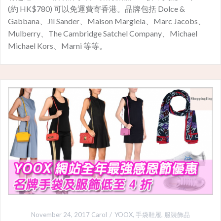
(約 HK$780) 可以免運費寄香港。品牌包括 Dolce &
Gabbana、Jil Sander、Maison Margiela、Marc Jacobs、
Mulberry、The Cambridge Satchel Company、Michael
Michael Kors、Marni 等等。
November 24, 2017
Carol
YOOX
,
手袋鞋履
,
服裝飾品