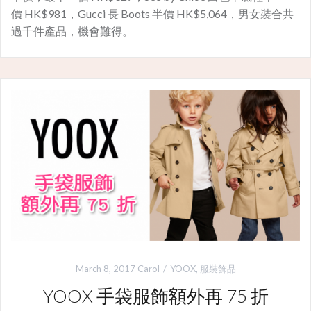
價 HK$981，Gucci 長 Boots 半價 HK$5,064，男女裝合共
過千件產品，機會難得。
March 8, 2017
Carol
YOOX
,
服裝飾品
YOOX 手袋服飾額外再 75 折