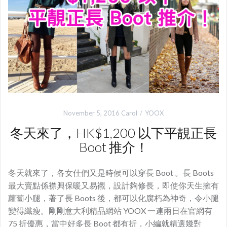
November 5, 2016
Carol
YOOX
冬天來了，HK$1,200 以下平靚正長
Boot 推介！
冬天就來了，各女仕們又是時候可以穿長 Boot 。長 Boots
最大賣點係襟興保暖又易襯，設計夠修長，即使你天生擁有
蘿蔔小腿，著了長 Boots 後，都可以化腐朽為神奇，令小腿
變得纖瘦。剛剛意大利精品網站 YOOX 一連兩日在官網有
75 折優惠，當中好多長 Boot 都有折，小編就精選幾對