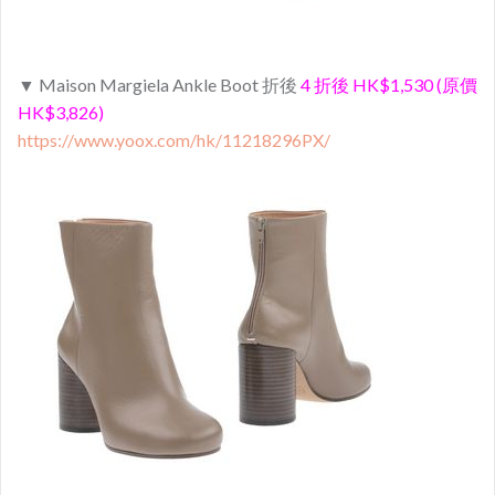
▼ Maison Margiela Ankle Boot 折後
4 折後 HK$1,530 (原價
HK$3,826)
https://www.yoox.com/hk/11218296PX/