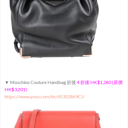
▼ Moschino Couture Handbag 折後
4 折後 HK$1,280 (原價
HK$3,201)
https://www.yoox.com/hk/45352869CJ/