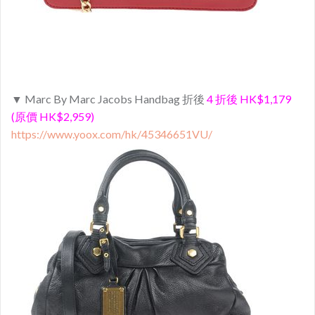
▼ Marc By Marc Jacobs Handbag 折後
4 折後 HK$1,179
(原價 HK$2,959)
https://www.yoox.com/hk/45346651VU/