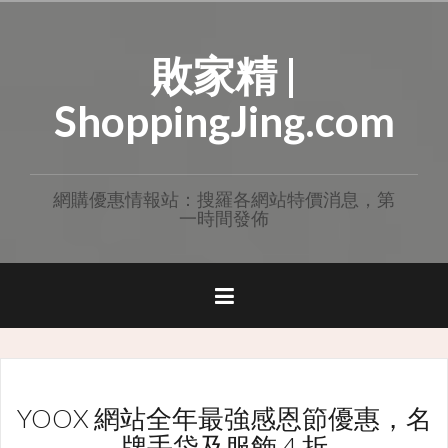
Skip
to
敗家精 |
content
ShoppingJing.com
網購優惠情報站：搜羅各網站特價消息，第
一時間發佈
YOOX 網站全年最強感恩節優惠，名
牌手袋及服飾 4 折