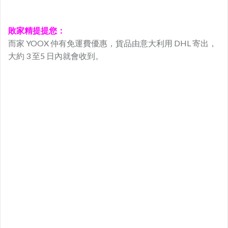
敗家精提提您：
而家 YOOX 仲有免運費優惠，貨品由意大利用 DHL 寄出，
大約 3 至5 日內就會收到。