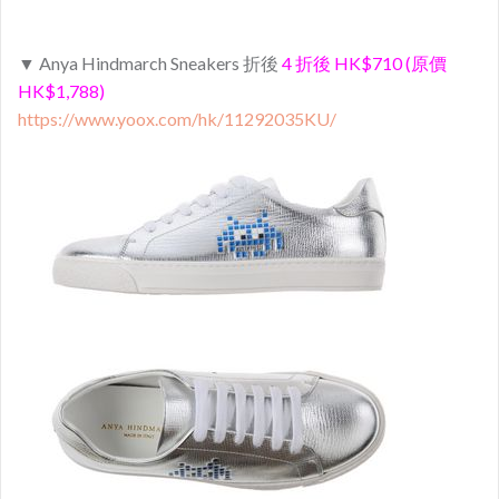
▼ Anya Hindmarch Sneakers 折後
4 折後 HK$710 (原價
HK$1,788)
https://www.yoox.com/hk/11292035KU/