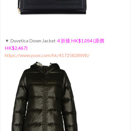
▼ Duvetica Down Jacket
4 折後 HK$1,054 (原價
HK$2,467)
https://www.yoox.com/hk/41725828WB/