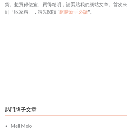
貨。想買得便宜、買得精明，請緊貼我們網站文章。首次來
到「敗家精」，請先閱讀 "
網購新手必讀
"。
熱門牌子文章
Meli Melo