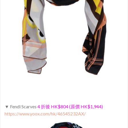
▼ Fendi Scarves
4 折後 HK$804 (原價 HK$1,944)
https://www.yoox.com/hk/46545232AX/