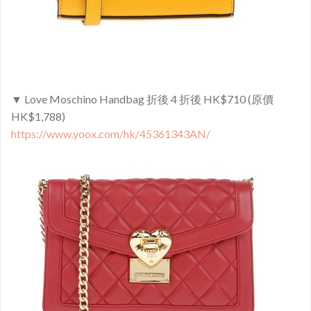
▼ Love Moschino Handbag 折後 4 折後 HK$710 (原價
HK$1,788)
https://www.yoox.com/hk/45361343AN/