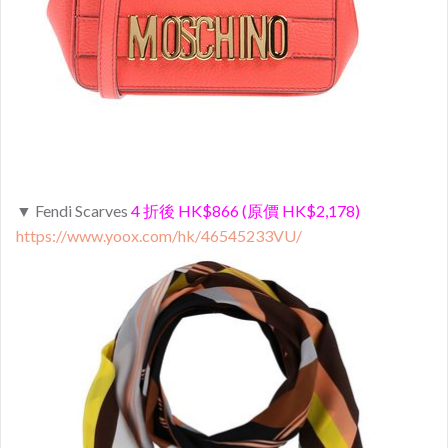
▼ Fendi Scarves
4 折後 HK$866 (原價 HK$2,178)
https://www.yoox.com/hk/46545233VU/