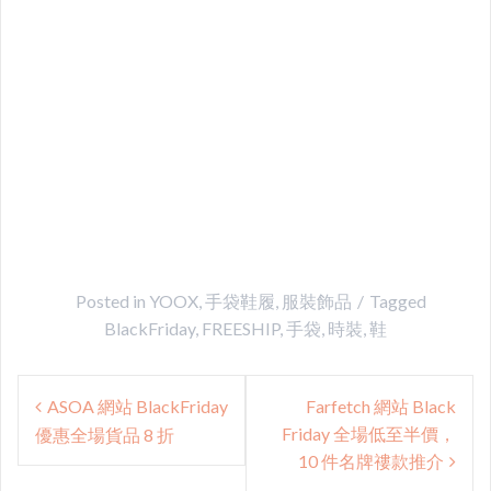
Posted in
YOOX
,
手袋鞋履
,
服裝飾品
Tagged
BlackFriday
,
FREESHIP
,
手袋
,
時裝
,
鞋
Post
ASOA 網站 BlackFriday
Farfetch 網站 Black
navigation
Friday 全場低至半價，
優惠全場貨品 8 折
10 件名牌䄛款推介