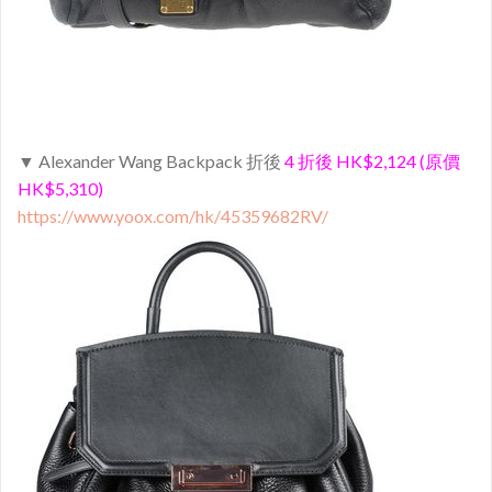
▼ Alexander Wang Backpack 折後
4 折後 HK$2,124 (原價
HK$5,310)
https://www.yoox.com/hk/45359682RV/