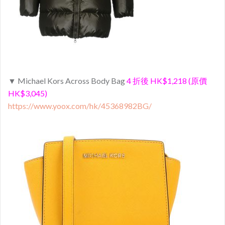
▼ Michael Kors Across Body Bag
4 折後 HK$1,218 (原價
HK$3,045)
https://www.yoox.com/hk/45368982BG/