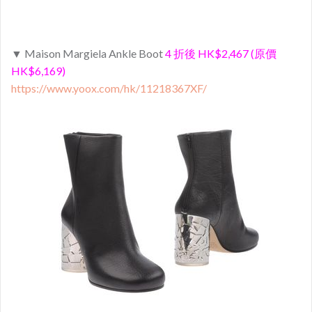
▼ Maison Margiela Ankle Boot
4 折後 HK$2,467 (原價
HK$6,169)
https://www.yoox.com/hk/11218367XF/