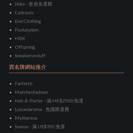
Nike - 會員免運費
Caliroots
End Clothing
Footasylum
HBX
Offspring
Sneakersnstuff
買名牌網站推介
Farfetch
Matchesfashion
Net-A-Porter - 滿 HK$2500 免運
Luisaviaroma - 免國際運費
Mytheresa
Ssense - 滿 US$350 免運