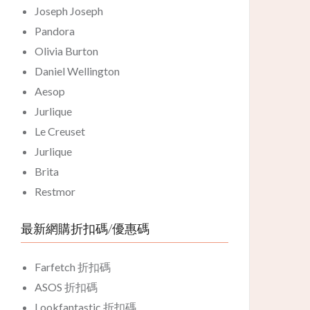
Joseph Joseph
Pandora
Olivia Burton
Daniel Wellington
Aesop
Jurlique
Le Creuset
Jurlique
Brita
Restmor
最新網購折扣碼/優惠碼
Farfetch 折扣碼
ASOS 折扣碼
Lookfantastic 折扣碼