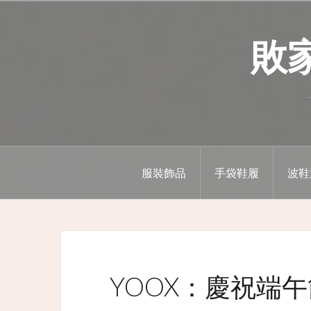
Skip
to
敗家精
content
服裝飾品
手袋鞋履
波鞋
YOOX：慶祝端午