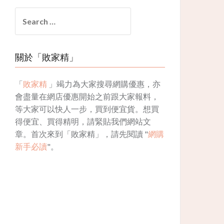
Search
for:
關於「敗家精」
「
敗家精
」竭力為大家搜尋網購優惠，亦
會盡量在網店優惠開始之前跟大家報料，
等大家可以快人一步，買到便宜貨。想買
得便宜、買得精明，請緊貼我們網站文
章。首次來到「敗家精」，請先閱讀 "
網購
新手必讀
"。