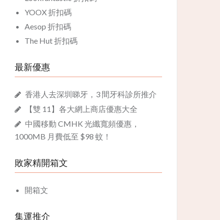
YOOX 折扣碼
Aesop 折扣碼
The Hut 折扣碼
最新優惠
香港人去深圳睇牙，3 間牙科診所推介
【雙 11】各大網上商店優惠大全
中國移動 CMHK 光纖寬頻優惠，
1000MB 月費低至 $98 蚊！
敗家精開箱文
開箱文
集運推介