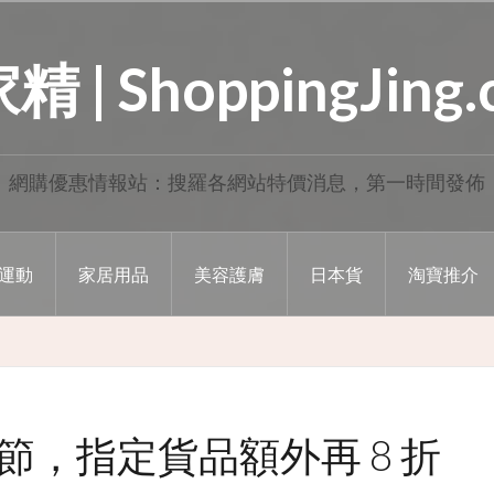
 | ShoppingJing
網購優惠情報站：搜羅各網站特價消息，第一時間發佈
運動
家居用品
美容護膚
日本貨
淘寶推介
節，指定貨品額外再 8 折