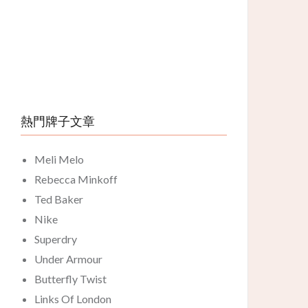
熱門牌子文章
Meli Melo
Rebecca Minkoff
Ted Baker
Nike
Superdry
Under Armour
Butterfly Twist
Links Of London