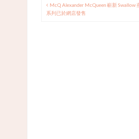
Post
McQ Alexander McQueen 嶄新 Swallow
navigation
系列已於網店發售