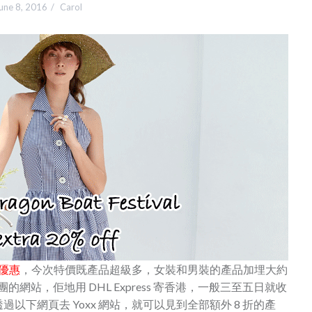
une 8, 2016
Carol
 優惠
，今次特價既產品超級多，女裝和男裝的產品加埋大約
ter 集團的網站，佢地用 DHL Express 寄香港，一般三至五日就收
下網頁去 Yoxx 網站，就可以見到全部額外 8 折的產