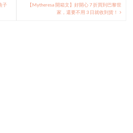
 燕子
【Mytheresa 開箱文】好開心 7 折買到巴黎世
家，還要不用 3 日就收到貨！