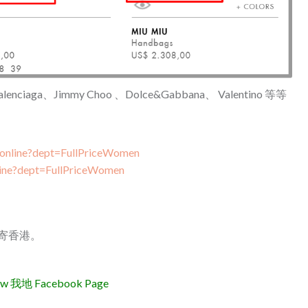
ciaga、Jimmy Choo 、Dolce&Gabbana、 Valentino 等等
online?dept=FullPriceWomen
line?dept=FullPriceWomen
費寄香港。
地 Facebook Page