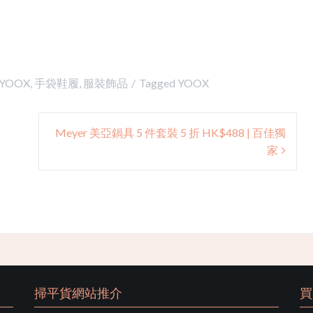
YOOX
,
手袋鞋履
,
服裝飾品
Tagged
YOOX
Meyer 美亞鍋具 5 件套裝 5 折 HK$488 | 百佳獨
家
掃平貨網站推介
買