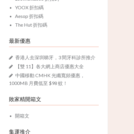
YOOX 折扣碼
Aesop 折扣碼
The Hut 折扣碼
最新優惠
香港人去深圳睇牙，3 間牙科診所推介
【雙 11】各大網上商店優惠大全
中國移動 CMHK 光纖寬頻優惠，
1000MB 月費低至 $98 蚊！
敗家精開箱文
開箱文
集運推介