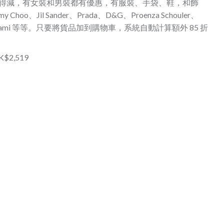
都有得減，有女裝和男裝都有優惠，有服裝、手袋、鞋，和飾
 Choo、Jil Sander、Prada、D&G、Proenza Schouler、
cobs、Mami 等等。只要將貨品加到購物車，系統自動計算額外 85 折
K$2,519