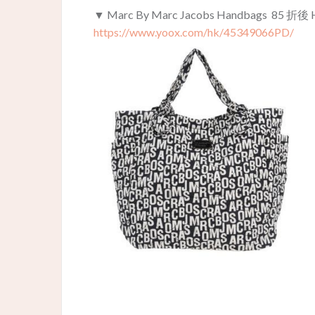
▼ Marc By Marc Jacobs Handbags 85 折後 
https://www.yoox.com/hk/45349066PD/