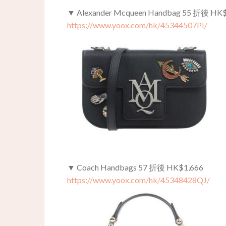
▼ Alexander Mcqueen Handbag 55 折後 HK$
https://www.yoox.com/hk/45344507PI/
▼ Coach Handbags 57 折後 HK$1,666
https://www.yoox.com/hk/45348428QJ/