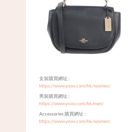
女裝購買網址 :
https://www.yoox.com/hk/women/
男裝購買網址 :
https://www.yoox.com/hk/men/
Accessories 購買網址 :
https://www.yoox.com/hk/women/