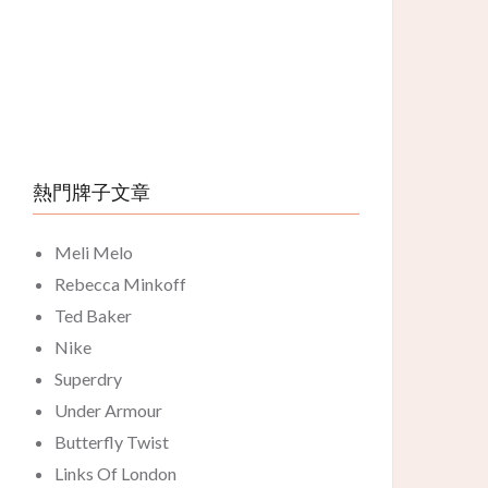
熱門牌子文章
Meli Melo
Rebecca Minkoff
Ted Baker
Nike
Superdry
Under Armour
Butterfly Twist
Links Of London