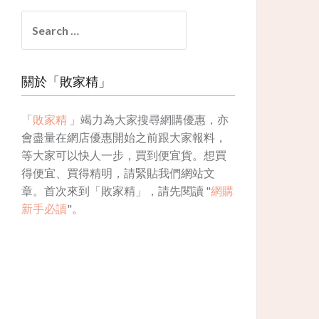
Search
for:
關於「敗家精」
「
敗家精
」竭力為大家搜尋網購優惠，亦
會盡量在網店優惠開始之前跟大家報料，
等大家可以快人一步，買到便宜貨。想買
得便宜、買得精明，請緊貼我們網站文
章。首次來到「敗家精」，請先閱讀 "
網購
新手必讀
"。