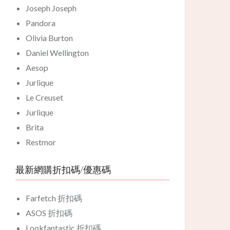
Joseph Joseph
Pandora
Olivia Burton
Daniel Wellington
Aesop
Jurlique
Le Creuset
Jurlique
Brita
Restmor
最新網購折扣碼/優惠碼
Farfetch 折扣碼
ASOS 折扣碼
Lookfantastic 折扣碼