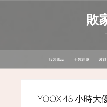
Skip
to
敗家精
content
服裝飾品
手袋鞋履
波鞋
YOOX 48 小時