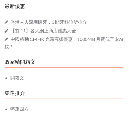
最新優惠
香港人去深圳睇牙，3 間牙科診所推介
【雙 11】各大網上商店優惠大全
中國移動 CMHK 光纖寬頻優惠，1000MB 月費低至 $98
蚊！
敗家精開箱文
開箱文
集運推介
轉運四方