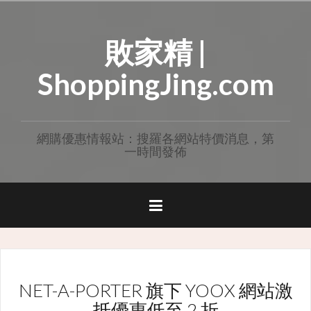
Skip
to
敗家精 |
content
ShoppingJing.com
網購優惠情報站：搜羅各網站特價消息，第
一時間發佈
NET-A-PORTER 旗下 YOOX 網站激
抵優惠低至 2 折