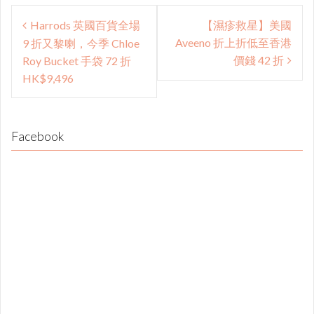
Post
Harrods 英國百貨全場
【濕疹救星】美國
navigation
Aveeno 折上折低至香港
9 折又黎喇，今季 Chloe
價錢 42 折
Roy Bucket 手袋 72 折
HK$9,496
Facebook