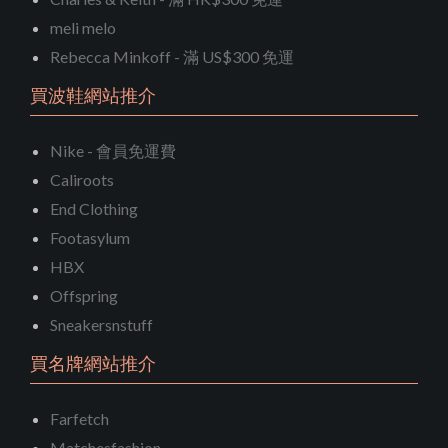
meli melo
Rebecca Minkoff - 滿 US$300 免運
買波鞋網站推介
Nike - 會員免運費
Caliroots
End Clothing
Footasylum
HBX
Offspring
Sneakersnstuff
買名牌網站推介
Farfetch
Matchesfashion