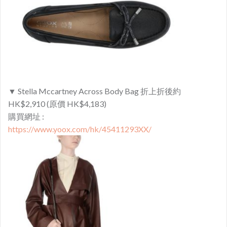
▼ Stella Mccartney Across Body Bag 折上折後約
HK$2,910 (原價 HK$4,183)
購買網址 :
https://www.yoox.com/hk/45411293XX/