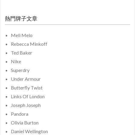
熱門牌子文章
Meli Melo
Rebecca Minkoff
Ted Baker
Nike
Superdry
Under Armour
Butterfly Twist
Links Of London
Joseph Joseph
Pandora
Olivia Burton
Daniel Wellington