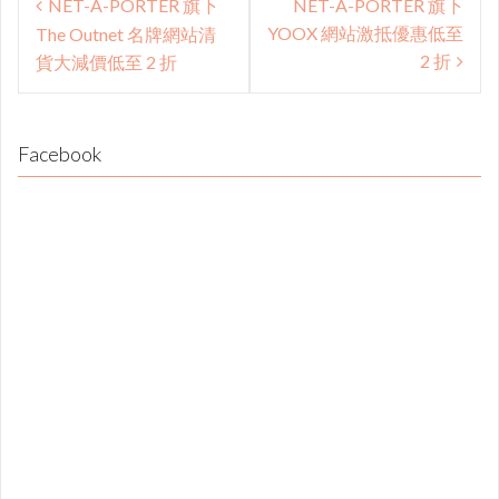
NET-A-PORTER 旗下
NET-A-PORTER 旗下
navigation
YOOX 網站激抵優惠低至
The Outnet 名牌網站清
2 折
貨大減價低至 2 折
Facebook