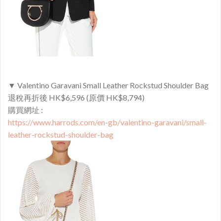
▼ Valentino Garavani Small Leather Rockstud Shoulder Bag
退稅再折後 HK$6,596 (原價 HK$8,794)
購買網址 :
https://www.harrods.com/en-gb/valentino-garavani/small-
leather-rockstud-shoulder-bag