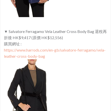
▼ Salvatore Ferragamo Vela Leather Cross Body Bag 退稅再
折後 HK$9,417 (原價 HK$12,556)
購買網址 :
https://www.harrods.com/en-gb/salvatore-ferragamo/vela-
leather-cross-body-bag