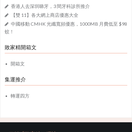
香港人去深圳睇牙，3 間牙科診所推介
【雙 11】各大網上商店優惠大全
中國移動 CMHK 光纖寬頻優惠，1000MB 月費低至 $98
蚊！
敗家精開箱文
開箱文
集運推介
轉運四方