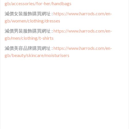
gb/accessories/for-her/handbags
減價女裝服飾購買網址 :
https://www.harrods.com/en-
gb/women/clothing/dresses
減價男裝服飾購買網址 :
https://www.harrods.com/en-
gb/men/clothing/t-shirts
減價美容品牌購買網址 :
https://www.harrods.com/en-
gb/beauty/skincare/moisturisers