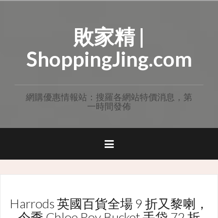
Skip
to
敗家精 |
content
ShoppingJing.com
網購優惠情報站：搜羅各網站特價消息，第
一時間發佈
Harrods 英國百貨全場 9 折又黎喇，
今季 Chloe Roy Bucket 手袋 72 折