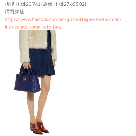
折後 HK$20,741 (原價 HK$27,655.82)
購買網址 :
https://www.harrods.com/en-gb/bottega-veneta/small-
intrecciato-roma-tote-bag