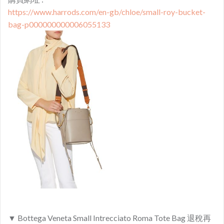
https://www.harrods.com/en-gb/chloe/small-roy-bucket-
bag-p000000000006055133
▼ Bottega Veneta Small Intrecciato Roma Tote Bag 退稅再