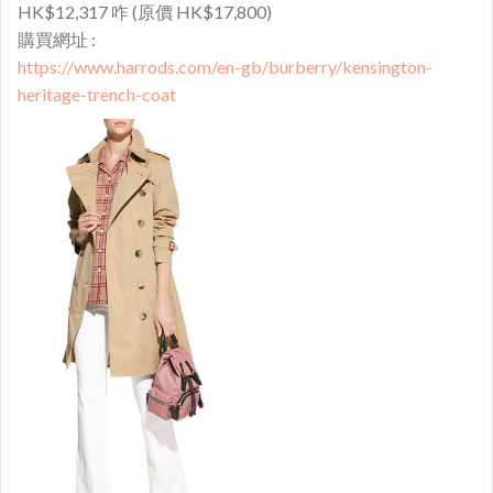
HK$12,317 咋 (原價 HK$17,800)
購買網址 :
https://www.harrods.com/en-gb/burberry/kensington-
heritage-trench-coat