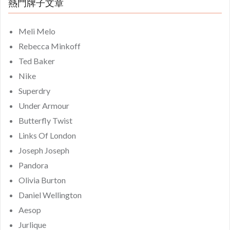
熱門牌子文章
Meli Melo
Rebecca Minkoff
Ted Baker
Nike
Superdry
Under Armour
Butterfly Twist
Links Of London
Joseph Joseph
Pandora
Olivia Burton
Daniel Wellington
Aesop
Jurlique