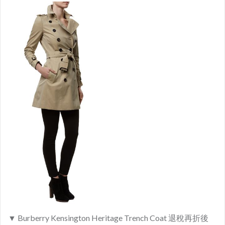
▼ Burberry Kensington Heritage Trench Coat 退稅再折後