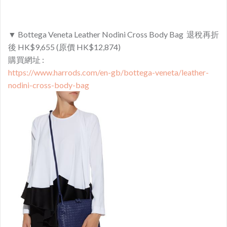
▼ Bottega Veneta Leather Nodini Cross Body Bag 退稅再折
後 HK$9,655 (原價 HK$12,874)
購買網址 :
https://www.harrods.com/en-gb/bottega-veneta/leather-
nodini-cross-body-bag