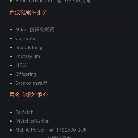
Rebecca Minkoff - 滿 US$300 免運
買波鞋網站推介
Nike - 會員免運費
Caliroots
End Clothing
Footasylum
HBX
Offspring
Sneakersnstuff
買名牌網站推介
Farfetch
Matchesfashion
Net-A-Porter - 滿 HK$2500 免運