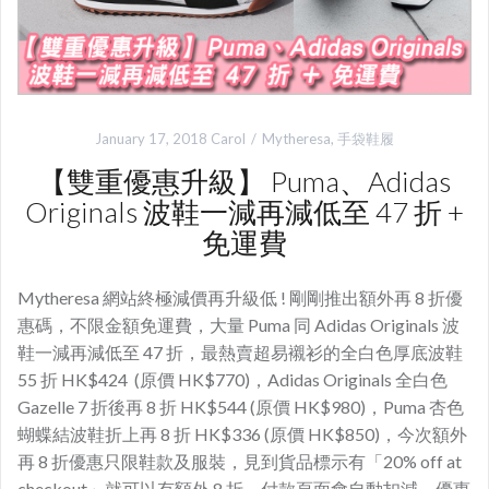
January 17, 2018
Carol
Mytheresa
,
手袋鞋履
【雙重優惠升級】 Puma、Adidas
Originals 波鞋一減再減低至 47 折 +
免運費
Mytheresa 網站終極減價再升級低 ! 剛剛推出額外再 8 折優
惠碼，不限金額免運費，大量 Puma 同 Adidas Originals 波
鞋一減再減低至 47 折，最熱賣超易襯衫的全白色厚底波鞋
55 折 HK$424 (原價 HK$770)，Adidas Originals 全白色
Gazelle 7 折後再 8 折 HK$544 (原價 HK$980)，Puma 杏色
蝴蝶結波鞋折上再 8 折 HK$336 (原價 HK$850)，今次額外
再 8 折優惠只限鞋款及服裝，見到貨品標示有「20% off at
checkout」就可以有額外 8 折，付款頁面會自動扣減，優惠