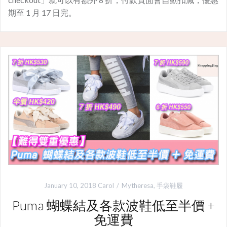
期至 1 月 17 日完。
January 10, 2018
Carol
Mytheresa
,
手袋鞋履
Puma 蝴蝶結及各款波鞋低至半價 +
免運費