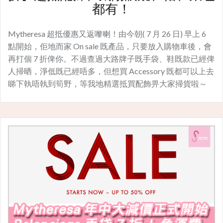
都有！
Mytheresa 超抵優惠又返嚟喇！由今朝( 7 月 26 日) 早上 6
點開始，佢地而家 On sale 既產品，只要放入購物車後，會
再打個 7 折俾你。不過查過大路牌子既手袋、鞋既款已經俾
人掃晒，淨低既已經唔多，但想買 Accessory 既都可以上去
睇下執唔執到筍野，等我地精選抵買配飾畀大家掃貨啦～