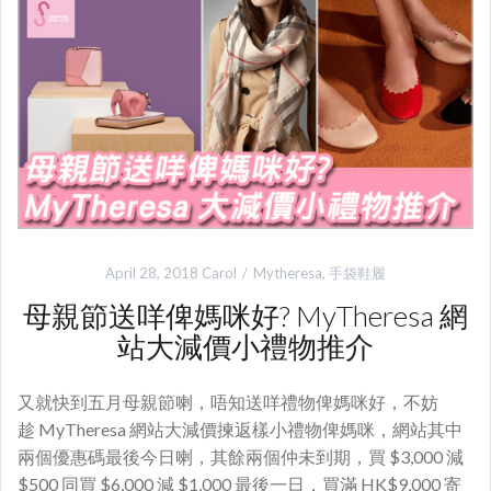
April 28, 2018
Carol
Mytheresa
,
手袋鞋履
母親節送咩俾媽咪好? MyTheresa 網
站大減價小禮物推介
又就快到五月母親節喇，唔知送咩禮物俾媽咪好，不妨
趁 MyTheresa 網站大減價揀返樣小禮物俾媽咪，網站其中
兩個優惠碼最後今日喇，其餘兩個仲未到期，買 $3,000 減
$500 同買 $6,000 減 $1,000 最後一日，買滿 HK$9,000 寄