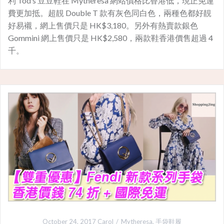
利 Tod’s 豆豆鞋在 Mytheresa 網站價格比香港低，現正免運
費更加抵。超靚 Double T 款有灰色同白色，兩種色都好靚
好易襯，網上售價只是 HK$3,180。另外有熱賣款銀色
Gommini 網上售價只是 HK$2,580，兩款鞋香港價售超過 4
千。
October 24, 2017
Carol
Mytheresa
,
手袋鞋履