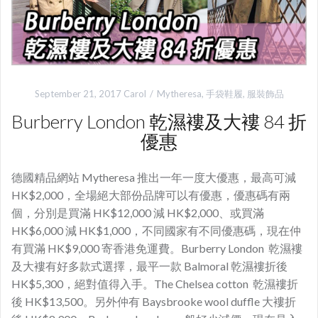
September 21, 2017
Carol
Mytheresa
,
手袋鞋履
,
服裝飾品
Burberry London 乾濕褸及大褸 84 折
優惠
德國精品網站 Mytheresa 推出一年一度大優惠，最高可減
HK$2,000，全場絕大部份品牌可以有優惠，優惠碼有兩
個，分別是買滿 HK$12,000 減 HK$2,000、或買滿
HK$6,000 減 HK$1,000，不同國家有不同優惠碼，現在仲
有買滿 HK$9,000 寄香港免運費。Burberry London 乾濕褸
及大褸有好多款式選擇，最平一款 Balmoral 乾濕褸折後
HK$5,300，絕對值得入手。The Chelsea cotton 乾濕褸折
後 HK$13,500。另外仲有 Baysbrooke wool duffle 大褸折