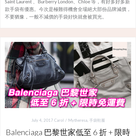
Saint Laurent 、Burberry London、Chloe 等，有好多好多新
款手袋有優惠。今次是極難得機會全場絕大部份品牌減價，
不要猶豫，一般不減價的手袋好快就會被買光。
July 4, 2017
Carol
Mytheresa
,
手袋鞋履
Balenciaga 巴黎世家低至 6 折 + 限時