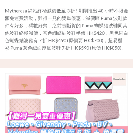
Mytheresa 網站終極減價低至 3 折 ! 剛剛推出 48 小時不限金
額免運費活動，難得一見的雙重優惠，減價區 Puma 波鞋款
仲有好多，碼數好齊，之前賣斷貨的 Puma 蝴蝶結波鞋同其
他波鞋終極減價，杏色蝴蝶結波鞋半價 HK$420，黑色同白
色蝴蝶結波鞋有 7 折 HK$490 (原價要 HK$700)，超易襯
衫 Puma 灰色絨面厚底波鞋 7 折 HK$590 (原價 HK$850)。