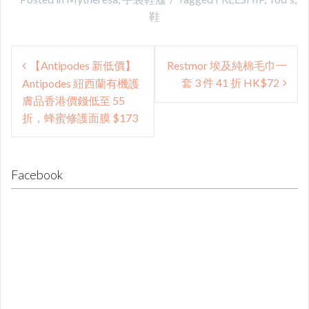
鞋
Post
【Antipodes 新低價】
Restmor 埃及純棉毛巾一
navigation
套 3 件 41 折 HK$72
Antipodes 紐西蘭有機護
膚品香港價錢低至 55
折，蜂蜜修護面膜 $173
Facebook