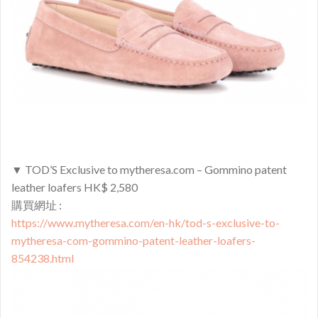
▼ TOD’S Exclusive to mytheresa.com – Gommino patent
leather loafers HK$ 2,580
購買網址 :
https://www.mytheresa.com/en-hk/tod-s-exclusive-to-
mytheresa-com-gommino-patent-leather-loafers-
854238.html