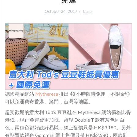
October 24, 2017
Carol
德國精品網站
Mytheresa
推出 48 小時限時免運，不限金額
可以免運費寄香港、澳門，台灣等地區。
超受歡迎的意大利 Tod’s 豆豆鞋在 Mytheresa 網站價格比香
港低，
現正免運費更加抵。超靚 Double T 款有灰色同白
色，兩種色都好靚好易襯，網上售價只是 HK$3,180。另外
有熱賣款銀色 Gommini 網上售價只是 HK$2,580，兩款鞋