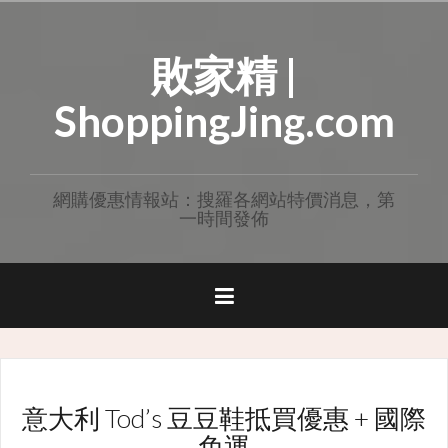
Skip
to
敗家精 |
content
ShoppingJing.com
網購優惠情報站：搜羅各網站特價消息，第
一時間發佈
意大利 Tod’s 豆豆鞋抵買優惠 + 國際
免運