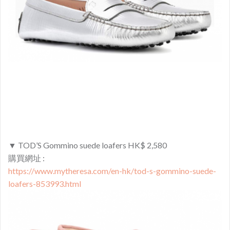
▼ TOD’S Gommino suede loafers HK$ 2,580
購買網址 :
https://www.mytheresa.com/en-hk/tod-s-gommino-suede-
loafers-853993.html