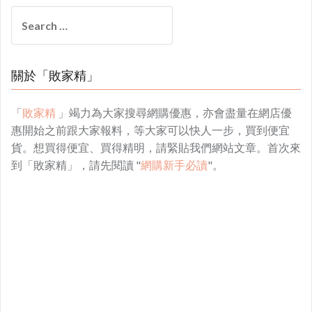
Search
for:
關於「敗家精」
「
敗家精
」竭力為大家搜尋網購優惠，亦會盡量在網店優
惠開始之前跟大家報料，等大家可以快人一步，買到便宜
貨。想買得便宜、買得精明，請緊貼我們網站文章。首次來
到「敗家精」，請先閱讀 "
網購新手必讀
"。