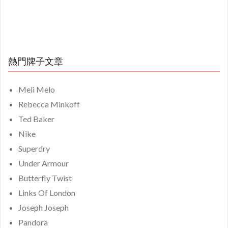
熱門牌子文章
Meli Melo
Rebecca Minkoff
Ted Baker
Nike
Superdry
Under Armour
Butterfly Twist
Links Of London
Joseph Joseph
Pandora