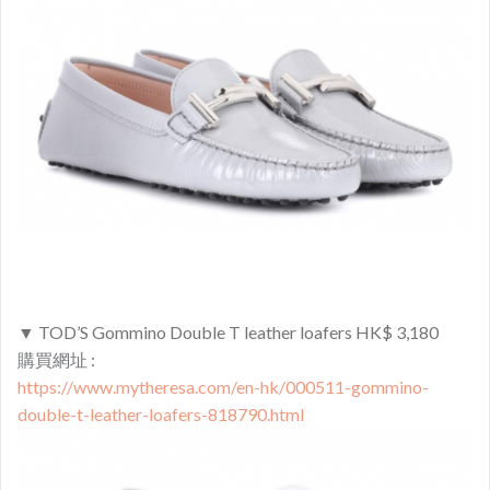
▼ TOD’S Gommino Double T leather loafers HK$ 3,180
購買網址 :
https://www.mytheresa.com/en-hk/000511-gommino-
double-t-leather-loafers-818790.html