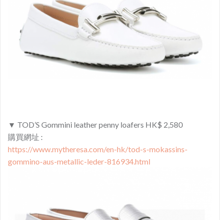
▼ TOD’S Gommini leather penny loafers HK$ 2,580
購買網址 :
https://www.mytheresa.com/en-hk/tod-s-mokassins-
gommino-aus-metallic-leder-816934.html