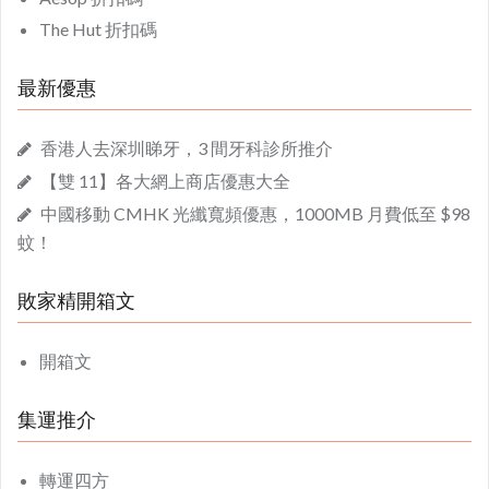
The Hut 折扣碼
最新優惠
香港人去深圳睇牙，3 間牙科診所推介
【雙 11】各大網上商店優惠大全
中國移動 CMHK 光纖寬頻優惠，1000MB 月費低至 $98
蚊！
敗家精開箱文
開箱文
集運推介
轉運四方