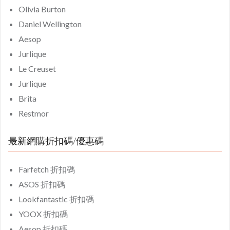
Olivia Burton
Daniel Wellington
Aesop
Jurlique
Le Creuset
Jurlique
Brita
Restmor
最新網購折扣碼/優惠碼
Farfetch 折扣碼
ASOS 折扣碼
Lookfantastic 折扣碼
YOOX 折扣碼
Aesop 折扣碼