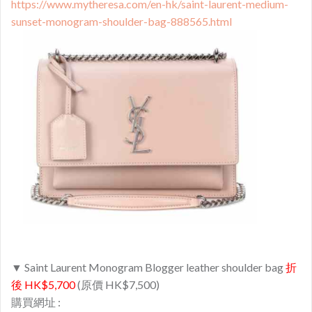
https://www.mytheresa.com/en-hk/saint-laurent-medium-
sunset-monogram-shoulder-bag-888565.html
▼ Saint Laurent Monogram Blogger leather shoulder bag
折
後 HK$5,700
(原價 HK$7,500)
購買網址 :