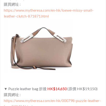
購買網址 :
https://www.mytheresa.com/en-hk/loewe-missy-small-
leather-clutch-871871.html
▼ Puzzle leather bag 折後
HK$14,650
(原價 HK$19,150)
購買網址 :
https://www.mytheresa.com/en-hk/000798-puzzle-leather-