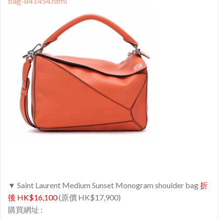
bag-841454.html
▼ Saint Laurent Medium Sunset Monogram shoulder bag
折
後 HK$16,100
(原價 HK$17,900)
購買網址 :