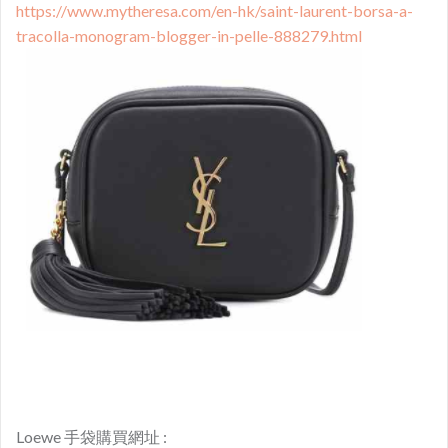
https://www.mytheresa.com/en-hk/saint-laurent-borsa-a-
tracolla-monogram-blogger-in-pelle-888279.html
Loewe 手袋購買網址 :