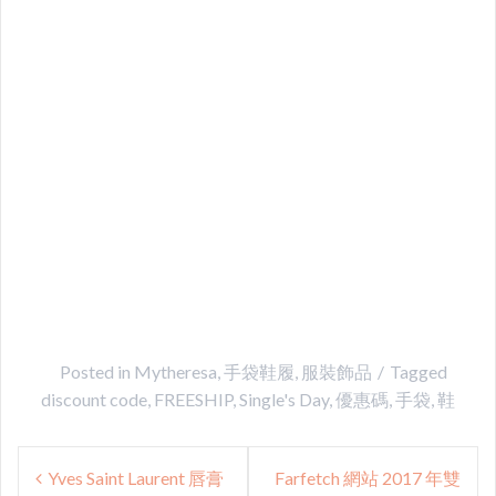
Posted in
Mytheresa
,
手袋鞋履
,
服裝飾品
Tagged
discount code
,
FREESHIP
,
Single's Day
,
優惠碼
,
手袋
,
鞋
Post
Yves Saint Laurent 唇膏
Farfetch 網站 2017 年雙