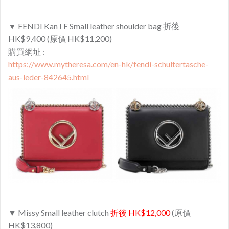
▼ FENDI Kan I F Small leather shoulder bag 折後
HK$9,400 (原價 HK$11,200)
購買網址 :
https://www.mytheresa.com/en-hk/fendi-schultertasche-
aus-leder-842645.html
▼ Missy Small leather clutch
折後 HK$12,000
(原價
HK$13,800)