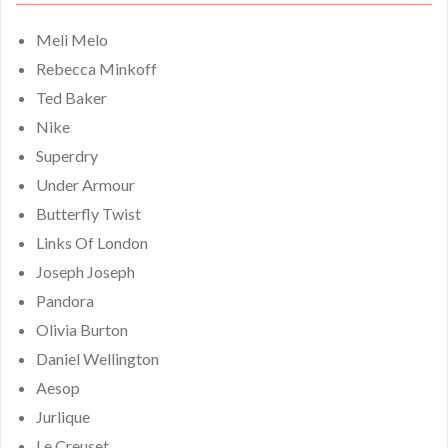
Meli Melo
Rebecca Minkoff
Ted Baker
Nike
Superdry
Under Armour
Butterfly Twist
Links Of London
Joseph Joseph
Pandora
Olivia Burton
Daniel Wellington
Aesop
Jurlique
Le Creuset