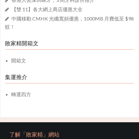
【雙 11】各大網上商店優惠大全
中國移動 CMHK 光纖寬頻優惠，1000MB 月費低至 $98
蚊！
敗家精開箱文
開箱文
集運推介
轉運四方
了解「敗家精」網站