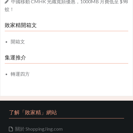
中國移動 CMHK 光纖寬頻優惠，1000MB 月費低至 $98
蚊！
敗家精開箱文
開箱文
集運推介
轉運四方
了解「敗家精」網站
關於 ShoppingJing.com