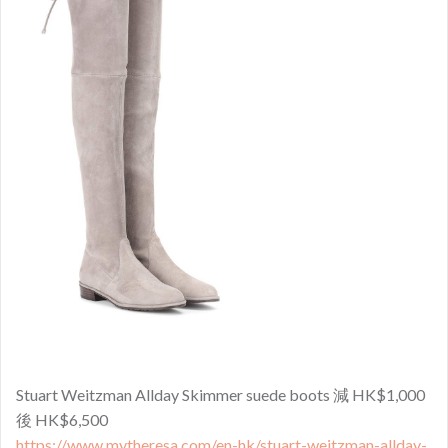
Stuart Weitzman Allday Skimmer suede boots 減 HK$1,000
後 HK$6,500
https://www.mytheresa.com/en-hk/stuart-weitzman-allday-