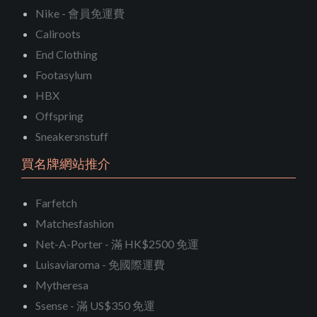
Nike - 會員免運費
Caliroots
End Clothing
Footasylum
HBX
Offspring
Sneakersnstuff
買名牌網站推介
Farfetch
Matchesfashion
Net-A-Porter - 滿 HK$2500 免運
Luisaviaroma - 免國際運費
Mytheresa
Ssense - 滿 US$350 免運