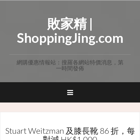
Skip
to
敗家精 |
content
ShoppingJing.com
網購優惠情報站：搜羅各網站特價消息，第
一時間發佈
Stuart Weitzman 及膝長靴 86 折，每
對減 HK$1,000