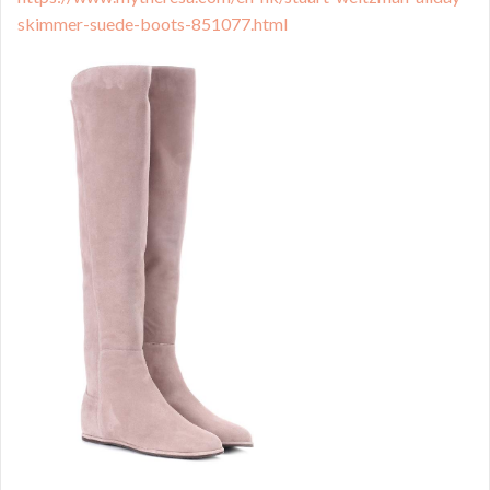
skimmer-suede-boots-851077.html