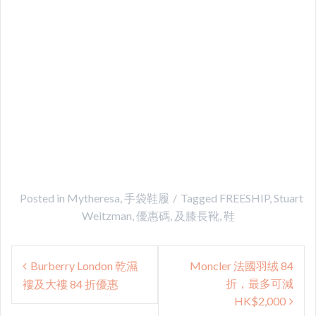
Posted in
Mytheresa
,
手袋鞋履
Tagged
FREESHIP
,
Stuart
Weitzman
,
優惠碼
,
及膝長靴
,
鞋
Post
Burberry London 乾濕
Moncler 法國羽绒 84
navigation
折，最多可減
褸及大褸 84 折優惠
HK$2,000