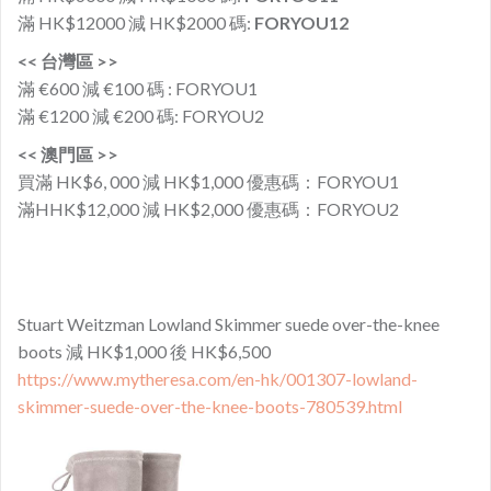
滿 HK$12000 減 HK$2000 碼:
FORYOU12
<< 台灣區 >>
滿 €600 減 €100 碼 : FORYOU1
滿 €1200 減 €200 碼: FORYOU2
<< 澳門區 >>
買滿 HK$6, 000 減 HK$1,000 優惠碼：FORYOU1
滿HHK$12,000 減 HK$2,000 優惠碼：FORYOU2
Stuart Weitzman Lowland Skimmer suede over-the-knee
boots 減 HK$1,000 後 HK$6,500
https://www.mytheresa.com/en-hk/001307-lowland-
skimmer-suede-over-the-knee-boots-780539.html