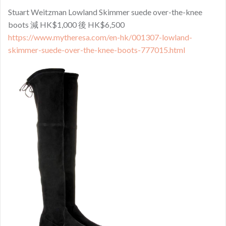
Stuart Weitzman Lowland Skimmer suede over-the-knee
boots 減 HK$1,000 後 HK$6,500
https://www.mytheresa.com/en-hk/001307-lowland-
skimmer-suede-over-the-knee-boots-777015.html