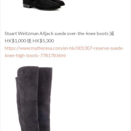
Stuart Weitzman Alljack suede over-the-knee boots 減
HK$1,000 後 HK$5,300
https://www.mytheresa.com/en-hk/001307-reserve-suede-
knee-high-boots-778178.html