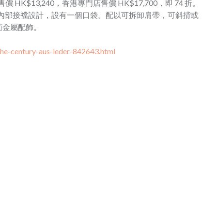
bag 網上售價 HK$13,240，香港專門店售價 HK$17,700，即 74 折。
合，內部接襠設計，設有一個口袋。配以可拆卸肩帶，可斜揹或
面金屬配飾。
he-century-aus-leder-842643.html