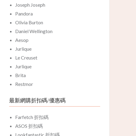
Joseph Joseph
Pandora
Olivia Burton
Daniel Wellington
Aesop
Jurlique
Le Creuset
Jurlique
Brita
Restmor
最新網購折扣碼/優惠碼
Farfetch 折扣碼
ASOS 折扣碼
Lookfantastic 折扣碼