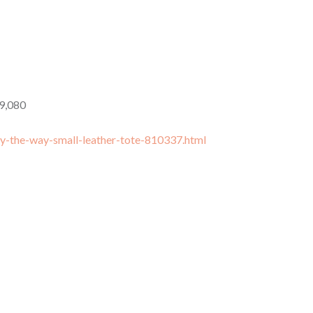
9,080
-the-way-small-leather-tote-810337.html