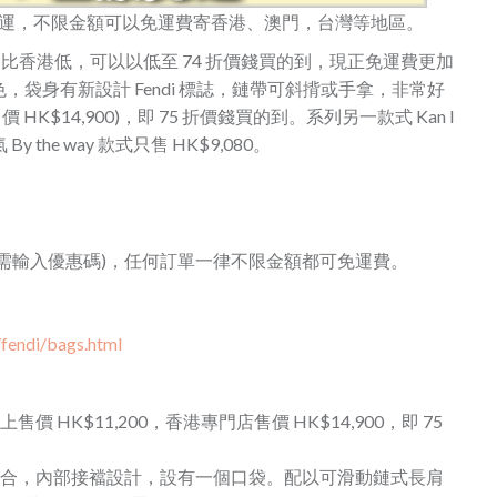
時免運，不限金額可以免運費寄香港、澳門，台灣等地區。
站價格比香港低，可以以低至 74 折價錢買的到，
現正免運費更加
色和紅色，袋身有新設計 Fendi 標誌，鏈帶可斜揹或手拿，非常好
價 HK$14,900)，即 75 折價錢買的到。系列另一款式 Kan I
y the way 款式只售 HK$9,080。
 (無需輸入優惠碼)，任何訂單一律不限金額都可免運費。
fendi/bags.html
ody bag 網上售價 HK$11,200，香港專門店售價 HK$14,900，即 75
磁扣開合，內部接襠設計，設有一個口袋。配以可滑動鏈式長肩