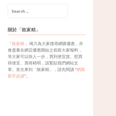
Search
for:
關於「敗家精」
「
敗家精
」竭力為大家搜尋網購優惠，亦
會盡量在網店優惠開始之前跟大家報料，
等大家可以快人一步，買到便宜貨。想買
得便宜、買得精明，請緊貼我們網站文
章。首次來到「敗家精」，請先閱讀 "
網購
新手必讀
"。