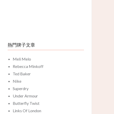
熱門牌子文章
Meli Melo
Rebecca Minkoff
Ted Baker
Nike
Superdry
Under Armour
Butterfly Twist
Links Of London