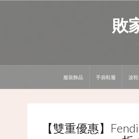
Skip
to
敗家精
content
服裝飾品
手袋鞋履
波鞋
【雙重優惠】Fend