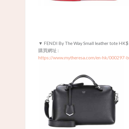
▼ FENDI By The Way Small leather tote
HK$
購買網址 :
https://www.mytheresa.com/en-hk/000297-by