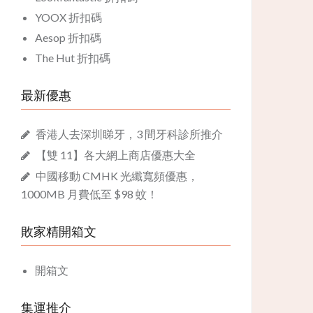
YOOX 折扣碼
Aesop 折扣碼
The Hut 折扣碼
最新優惠
香港人去深圳睇牙，3 間牙科診所推介
【雙 11】各大網上商店優惠大全
中國移動 CMHK 光纖寬頻優惠，
1000MB 月費低至 $98 蚊！
敗家精開箱文
開箱文
集運推介