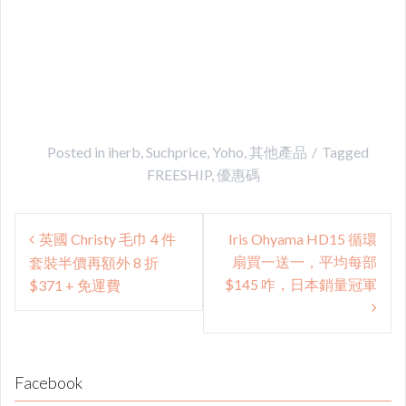
Posted in
iherb
,
Suchprice
,
Yoho
,
其他產品
Tagged
FREESHIP
,
優惠碼
Post
英國 Christy 毛巾 4 件
Iris Ohyama HD15 循環
navigation
扇買一送一，平均每部
套裝半價再額外 8 折
$145 咋，日本銷量冠軍
$371 + 免運費
Facebook