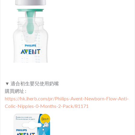
▼ 適合初生嬰兒使用奶嘴
購買網址 :
https://hk.iherb.com/pr/Philips-Avent-Newborn-Flow-Anti-
Colic-Nipples-0-Months-2-Pack/81171