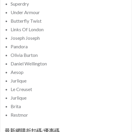
Superdry
Under Armour
Butterfly Twist
Links Of London
Joseph Joseph
Pandora
Olivia Burton
Daniel Wellington
Aesop
Jurlique
Le Creuset
Jurlique
Brita
Restmor
最新網購折扣碼/優惠碼