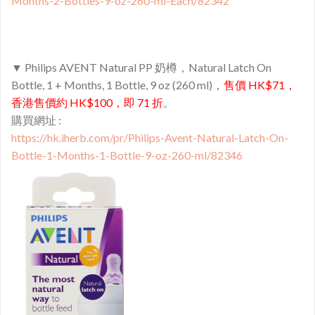
Months-2-Bottles-9-oz-260-ml-Each/82342
▼ Philips AVENT Natural PP 奶樽，Natural Latch On
Bottle, 1 + Months, 1 Bottle, 9 oz (260 ml)，
售價 HK$71，
香港售價約 HK$100，即 71 折
。
購買網址 :
https://hk.iherb.com/pr/Philips-Avent-Natural-Latch-On-
Bottle-1-Months-1-Bottle-9-oz-260-ml/82346