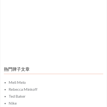
熱門牌子文章
Meli Melo
Rebecca Minkoff
Ted Baker
Nike