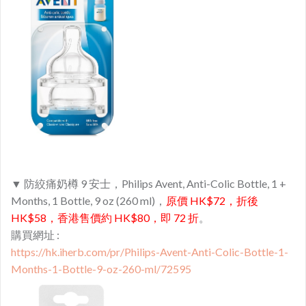
▼ 防絞痛奶樽 9 安士，Philips Avent, Anti-Colic Bottle, 1 +
Months, 1 Bottle, 9 oz (260 ml)，
原價 HK$72，折後
HK$58，香港售價約 HK$80，即 72 折
。
購買網址 :
https://hk.iherb.com/pr/Philips-Avent-Anti-Colic-Bottle-1-
Months-1-Bottle-9-oz-260-ml/72595