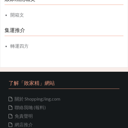
開箱文
集運推介
轉運四方
了解「敗家精」網站
關於 ShoppingJing.com
聯絡我哋 (報料)
免責聲明
網店推介