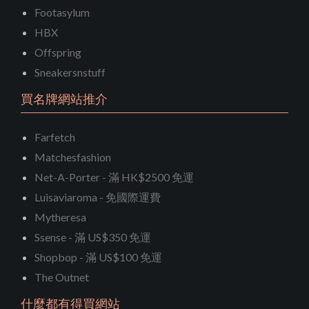
Footasylum
HBX
Offspring
Sneakersnstuff
買名牌網站推介
Farfetch
Matchesfashion
Net-A-Porter - 滿 HK$2500 免運
Luisaviaroma - 免國際運費
Mytheresa
Ssense - 滿 US$350 免運
Shopbop - 滿 US$100 免運
The Outnet
什麼都有得買網站