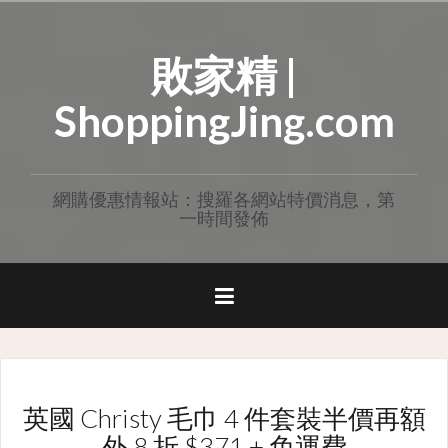
Skip
to
敗家精 |
content
ShoppingJing.com
網購優惠情報站：搜羅各網站特價消息，第
一時間發佈
英國 Christy 毛巾 4 件套裝半價再額
外 8 折 $371 + 免運費