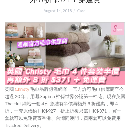
August 14, 2018
Carol
英國
Christy
毛巾品牌係
溫網
唯一官方許可毛巾供應商至今
超過 20 年，用嘅
Supima 棉係世界公認第一棉花
。現在英國
The Hut 網站一套 4 件套裝有半價再額外 8 折優惠，即 4
折，一套原價約 HK$927，折上折後只需 HK$371， 買一
套就可以免運費寄香港、台灣同澳門，買兩套可以免費用
Tracked Delivery。