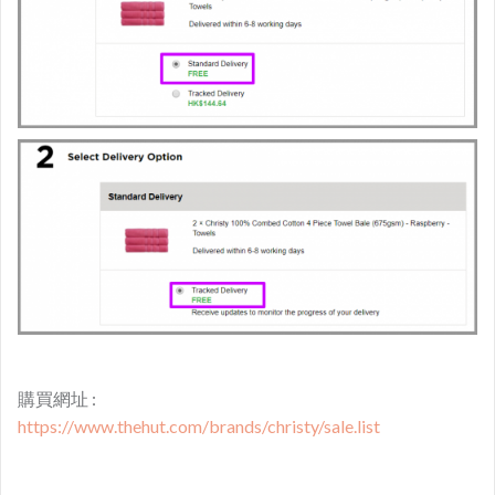
購買網址 :
https://www.thehut.com/brands/christy/sale.list