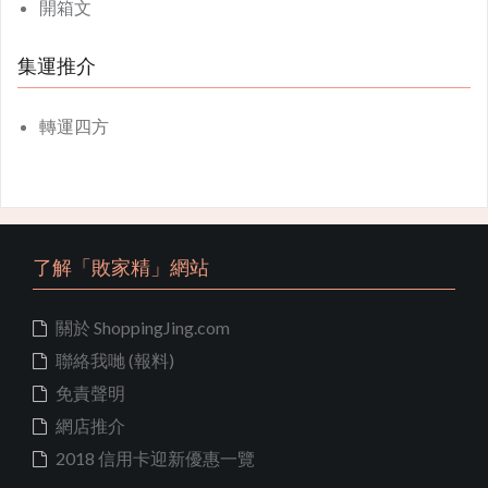
開箱文
集運推介
轉運四方
了解「敗家精」網站
關於 ShoppingJing.com
聯絡我哋 (報料)
免責聲明
網店推介
2018 信用卡迎新優惠一覽