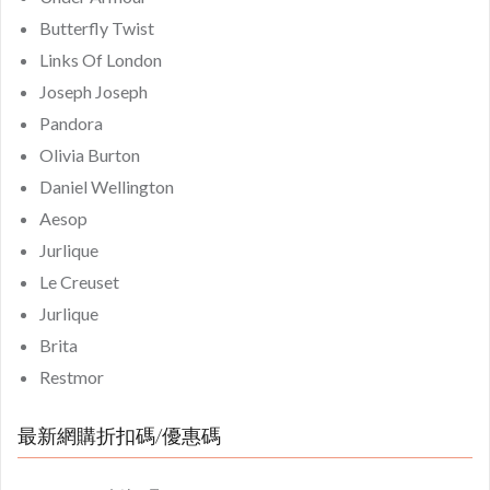
Butterfly Twist
Links Of London
Joseph Joseph
Pandora
Olivia Burton
Daniel Wellington
Aesop
Jurlique
Le Creuset
Jurlique
Brita
Restmor
最新網購折扣碼/優惠碼