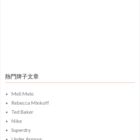
熱門牌子文章
Meli Melo
Rebecca Minkoff
Ted Baker
Nike
Superdry
Under Armour