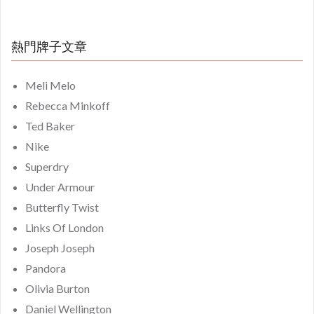
熱門牌子文章
Meli Melo
Rebecca Minkoff
Ted Baker
Nike
Superdry
Under Armour
Butterfly Twist
Links Of London
Joseph Joseph
Pandora
Olivia Burton
Daniel Wellington