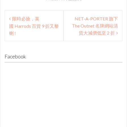
Post
限時必搶，英
NET-A-PORTER 旗下
navigation
The Outnet 名牌網站清
國 Harrods 百貨 9 折又黎
貨大減價低至 2 折
喇 !
Facebook