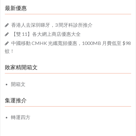
最新優惠
香港人去深圳睇牙，3 間牙科診所推介
【雙 11】各大網上商店優惠大全
中國移動 CMHK 光纖寬頻優惠，1000MB 月費低至 $98
蚊！
敗家精開箱文
開箱文
集運推介
轉運四方