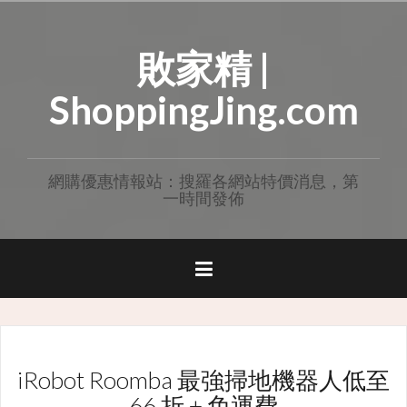
Skip
to
敗家精 |
content
ShoppingJing.com
網購優惠情報站：搜羅各網站特價消息，第
一時間發佈
iRobot Roomba 最強掃地機器人低至
66 折 + 免運費