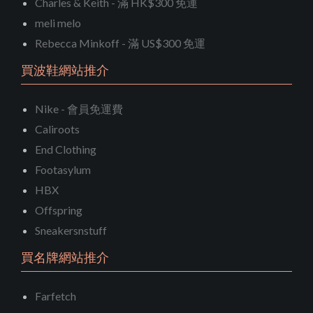
Charles & Keith - 滿 HK$300 免運
meli melo
Rebecca Minkoff - 滿 US$300 免運
買波鞋網站推介
Nike - 會員免運費
Caliroots
End Clothing
Footasylum
HBX
Offspring
Sneakersnstuff
買名牌網站推介
Farfetch