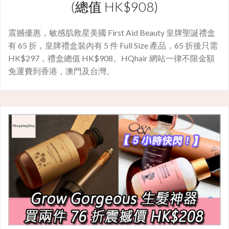
(總值 HK$908)
震撼優惠，敏感肌救星美國 First Aid Beauty 皇牌聖誕禮盒
有 65 折，皇牌禮盒裝內有 5 件 Full Size 產品，65 折後只需
HK$297，禮盒總值 HK$908。HQhair 網站一律不限金額
免運費到香港，澳門及台灣。