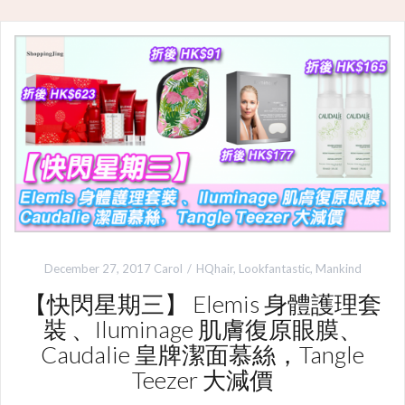
December 27, 2017
Carol
HQhair
,
Lookfantastic
,
Mankind
【快閃星期三】 Elemis 身體護理套
裝 、Iluminage 肌膚復原眼膜、
Caudalie 皇牌潔面慕絲，Tangle
Teezer 大減價