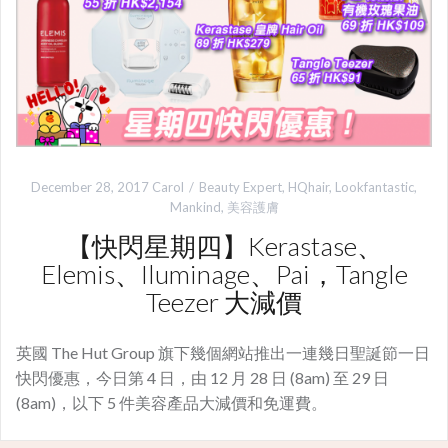
December 28, 2017
Carol
Beauty Expert
,
HQhair
,
Lookfantastic
,
Mankind
,
美容護膚
【快閃星期四】Kerastase、
Elemis、Iluminage、Pai，Tangle
Teezer 大減價
英國 The Hut Group 旗下幾個網站推出一連幾日聖誕節一日
快閃優惠，今日第 4 日，由 12 月 28 日 (8am) 至 29 日
(8am)，以下 5 件美容產品大減價和免運費。