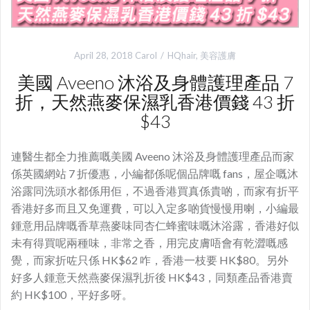
April 28, 2018
Carol
HQhair
,
美容護膚
美國 Aveeno 沐浴及身體護理產品 7
折，天然燕麥保濕乳香港價錢 43 折
$43
連醫生都全力推薦嘅美國 Aveeno 沐浴及身體護理產品而家
係英國網站 7 折優惠，小編都係呢個品牌嘅 fans，屋企嘅沐
浴露同洗頭水都係用佢，不過香港買真係貴啲，而家有折平
香港好多而且又免運費，可以入定多啲貨慢慢用喇，小編最
鍾意用品牌嘅香草燕麥味同杏仁蜂蜜味嘅沐浴露，香港好似
未有得買呢兩種味，非常之香，用完皮膚唔會有乾澀嘅感
覺，而家折咗只係 HK$62 咋，香港一枝要 HK$80。另外
好多人鍾意天然燕麥保濕乳折後 HK$43，同類產品香港賣
約 HK$100，平好多呀。