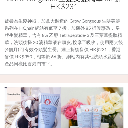
HK$231
被譽為生髮神器，加拿大製造的 Grow Gorgeous 生髮美髮
系列在 HQhair 網站有低至 7 折，加額外 85 折優惠碼， 皇
牌生髮精華，含有 8% 乙醇 Tetrapeptide-3 及三葉草提取精
華，洗頭後搽 20 滴精華液在頭皮, 按摩至吸收，使用兩支後
(4個月) 可有效令頭髮生長。網上折後售價 HK$231，香港
售價 HK$350，相等於 66 折。網站內有其他洗頭水及護髮
產品同樣比香港門市平。