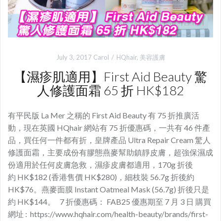
July 3, 2017
Carol
HQhair
,
美容護膚
【濕疹肌適用】First Aid Beauty 驚
人修護面霜 65 折 HK$182
有平民版 La Mer 之稱的 First Aid Beauty 有 75 折推廣活
動，現在英國 HQhair 網站有 75 折優惠碼，一共有 46 件產
品，買任何一件都有折，皇牌產品 Ultra Repair Cream 驚人
修護面霜，主要成份有膠態燕麥幫助鎮靜皮膚，超強保濕成
份適用於任何皮膚急救，濕疹皮膚都適用，170g 折後
約 HK$182 (香港售價 HK$280)，細枝裝 56.7g 折後約
HK$76。燕麥面膜 Instant Oatmeal Mask (56.7g) 折後只是
約 HK$144。 7 折優惠碼： FAB25 優惠期至 7 月 3 日 購買
網址 : https://www.hqhair.com/health-beauty/brands/first-