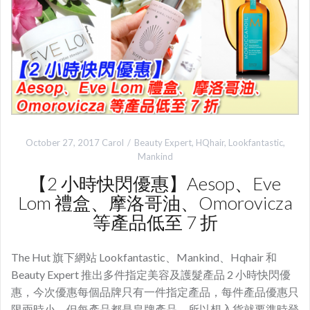
October 27, 2017
Carol
Beauty Expert
,
HQhair
,
Lookfantastic
,
Mankind
【2 小時快閃優惠】Aesop、Eve
Lom 禮盒、摩洛哥油、Omorovicza
等產品低至 7 折
The Hut 旗下網站 Lookfantastic、Mankind、Hqhair 和
Beauty Expert 推出多件指定美容及護髮產品 2 小時快閃優
惠，今次優惠每個品牌只有一件指定產品，每件產品優惠只
限兩時小，但每產品都是皇牌產品，所以想入貨就要準時登