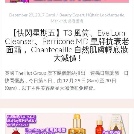
December 29, 2017
Carol
Beauty Expert
,
HQhair
,
Lookfantastic
,
Mankind
,
美容護膚
【快閃星期五】T3 風筒、Eve Lom
Cleanser、Perricone MD 皇牌抗衰老
面霜， Chantecaille 自然肌膚輕底妝
大減價 !
英國 The Hut Group 旗下幾個網站推出一連幾日聖誕節一日
快閃優惠，今日第 5 日，由 12 月 29 日 (8am) 至 30 日
(8am)，以下 4 件美容產品大減價和免運費。