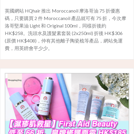
英國網站 HQhair 推出 Moroccanoil 摩洛哥油 75 折優惠
碼，只要購買 2 件 Moroccanoil 產品就可有 75 折，今次摩
洛哥堅果油 Light 和 Original 100ml，同樣折後約
HK$258。洗頭水及護髮素套裝 (2x250ml) 折後 HK$306
(原價 HK$408)，仲有其他離子陶瓷梳等產品，網站免運
費，用英鎊會平少少。