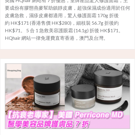
英國 HQhair 網站有 7 折優惠，皇牌產品驚人修護面霜，主
要成份有膠態燕麥幫助鎮靜皮膚，超強保濕成份適用於任何
皮膚急救，濕疹皮膚都適用，驚人修護面霜 170g 折後
約 HK$171 (香港售價 HK$280)，細枝裝 56.7g 折後約
HK$71。 5 合 1 急救美容護眼霜 (14.1g) 折後 HK$171。
HQhair 網站一律免運費直寄香港，澳門及台灣。