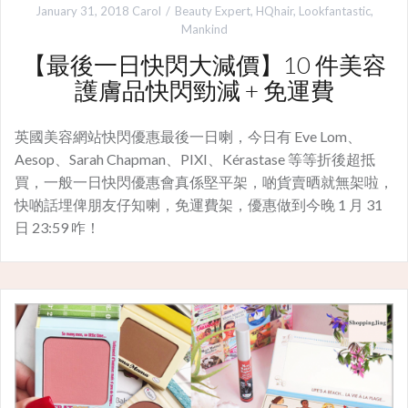
January 31, 2018
Carol
Beauty Expert
,
HQhair
,
Lookfantastic
,
Mankind
【最後一日快閃大減價】10 件美容
護膚品快閃勁減 + 免運費
英國美容網站快閃優惠最後一日喇，今日有 Eve Lom、
Aesop、Sarah Chapman、PIXI、Kérastase 等等折後超抵
買，一般一日快閃優惠會真係堅平架，啲貨賣晒就無架啦，
快啲話埋俾朋友仔知喇，免運費架，優惠做到今晚 1 月 31
日 23:59 咋！