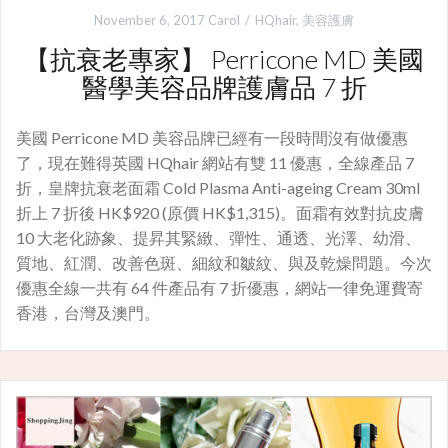
November 6, 2017
Carol
HQhair
,
美容護膚
【抗衰老專家】 Perricone MD 美國
醫學美容品牌護膚品 7 折
美國 Perricone MD 美容品牌已經有一段時間沒有做優惠
了，現在難得英國 HQhair 網站有雙 11 優惠，全線產品 7
折，皇牌抗衰老面霜 Cold Plasma Anti-ageing Cream 30ml
折上 7 折後 HK$920 (原價 HK$1,315)。面霜有效對抗皮膚
10 大老化跡象、提昇其緊緻、彈性、通透、光澤、幼滑、
質地、紅潤、改善色斑、細紋和皺紋、與及乾燥問題。今次
優惠全線一共有 64 件產品有 7 折優惠，網站一律免運費寄
香港，台灣及澳門。