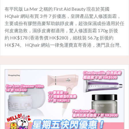
有平民版 La Mer 之稱的 First Aid Beauty 現在於英國
HQhair 網站有買 3 件 7 折優惠，皇牌產品驚人修護面霜，
主要成份有膠態燕麥幫助鎮靜皮膚，超強保濕成份適用於任
何皮膚急救，濕疹皮膚都適用，驚人修護面霜 170g 折後
約 HK$178 (香港售價 HK$280)，細枝裝 56.7g 折後約
HK$74。 HQhair 網站一律免運費直寄香港，澳門及台灣。