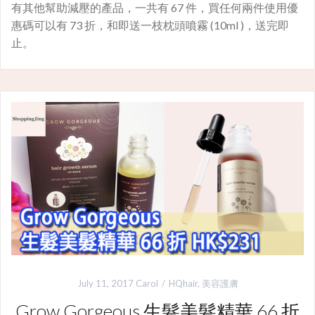
有其他幫助減壓的產品，一共有 67 件，買任何兩件使用優
惠碼可以有 73 折，和即送一枝枕頭噴霧 (10ml )，送完即
止。
July 11, 2017
Carol
HQhair
,
美容護膚
Grow Gorgeous 生髮美髮精華 66 折