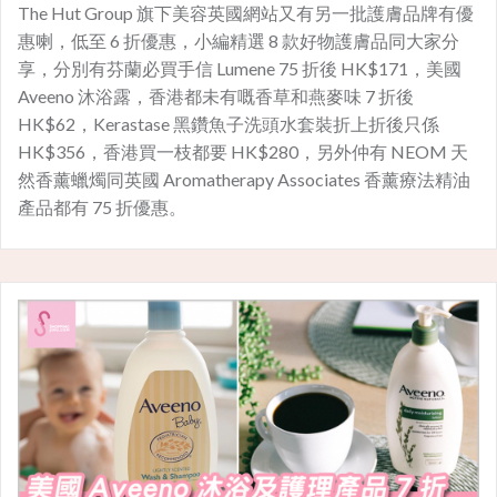
The Hut Group 旗下美容英國網站又有另一批護膚品牌有優
惠喇，低至 6 折優惠，小編精選 8 款好物護膚品同大家分
享，分別有芬蘭必買手信 Lumene 75 折後 HK$171，美國
Aveeno 沐浴露，香港都未有嘅香草和燕麥味 7 折後
HK$62，Kerastase 黑鑽魚子洗頭水套裝折上折後只係
HK$356，香港買一枝都要 HK$280，另外仲有 NEOM 天
然香薰蠟燭同英國 Aromatherapy Associates 香薰療法精油
產品都有 75 折優惠。