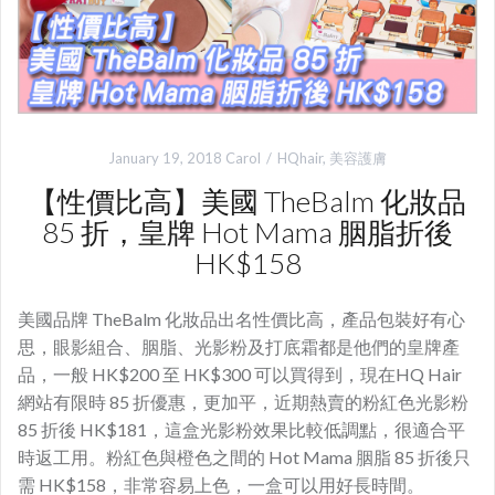
January 19, 2018
Carol
HQhair
,
美容護膚
【性價比高】美國 TheBalm 化妝品
85 折，皇牌 Hot Mama 胭脂折後
HK$158
美國品牌 TheBalm 化妝品出名性價比高，產品包裝好有心
思，眼影組合、胭脂、光影粉及打底霜都是他們的皇牌產
品，一般 HK$200 至 HK$300 可以買得到，現在HQ Hair
網站有限時 85 折優惠，更加平，近期熱賣的粉紅色光影粉
85 折後 HK$181，這盒光影粉效果比較低調點，很適合平
時返工用。粉紅色與橙色之間的 Hot Mama 胭脂 85 折後只
需 HK$158，非常容易上色，一盒可以用好長時間。