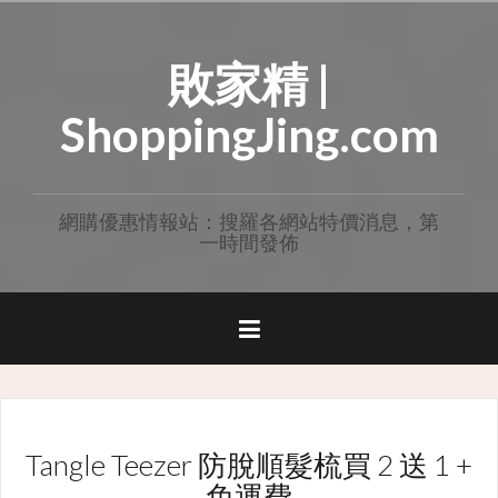
Skip
to
敗家精 |
content
ShoppingJing.com
網購優惠情報站：搜羅各網站特價消息，第
一時間發佈
Tangle Teezer 防脫順髮梳買 2 送 1 +
免運費