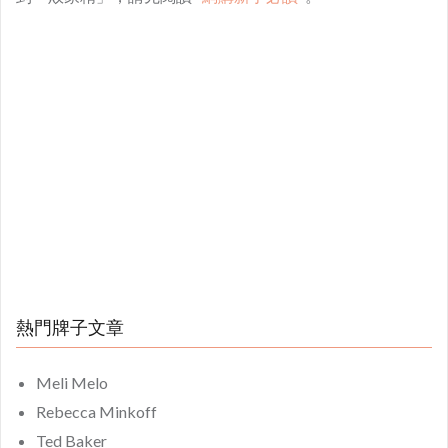
熱門牌子文章
Meli Melo
Rebecca Minkoff
Ted Baker