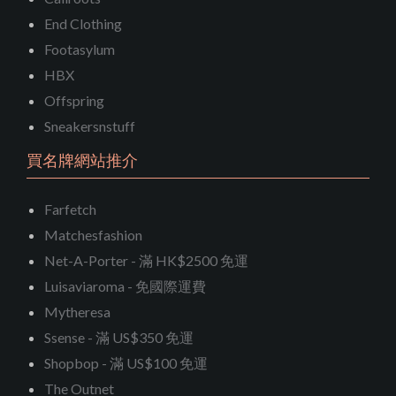
End Clothing
Footasylum
HBX
Offspring
Sneakersnstuff
買名牌網站推介
Farfetch
Matchesfashion
Net-A-Porter - 滿 HK$2500 免運
Luisaviaroma - 免國際運費
Mytheresa
Ssense - 滿 US$350 免運
Shopbop - 滿 US$100 免運
The Outnet