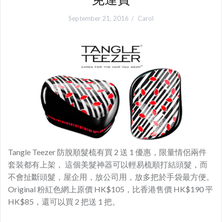
September 21, 2016
Carol
Tangle Teezer 防脫順髮梳有買 2 送 1 優惠，限量情侶兩件
套裝都有上架， 這個美髮神器可以輕易梳順打結頭髮，而
不會扯斷頭髮，屋企用，放公司用，放多把於手袋最方便。
Original 粉紅色網上原價 HK$105，比香港售價 HK$190 平
HK$85，還可以買 2 把送 1 把。