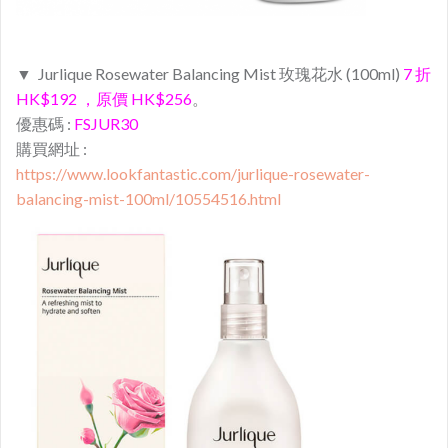
▼ Jurlique Rosewater Balancing Mist
玫瑰花水
(100ml)
7 折
HK$192 ，原價 HK$256
。
優惠碼 :
FSJUR30
購買網址 :
https://www.lookfantastic.com/jurlique-rosewater-
balancing-mist-100ml/10554516.html