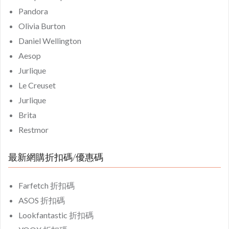
Pandora
Olivia Burton
Daniel Wellington
Aesop
Jurlique
Le Creuset
Jurlique
Brita
Restmor
最新網購折扣碼/優惠碼
Farfetch 折扣碼
ASOS 折扣碼
Lookfantastic 折扣碼