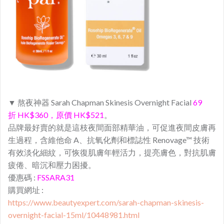
▼ 熬夜神器 Sarah Chapman Skinesis Overnight Facial
69
折
HK$360
，原價 HK$521
。
品牌最好賣的就是這枝夜間面部精華油，可促進夜間皮膚再
生過程，含維他命 A、抗氧化劑和標誌性 Renovage™ 技術
有效淡化細紋，可恢復肌膚年輕活力，提亮膚色，對抗肌膚
疲倦、暗沉和壓力困擾。
優惠碼 :
FSSARA31
購買網址 :
https://www.beautyexpert.com/sarah-chapman-skinesis-
overnight-facial-15ml/10448981.html