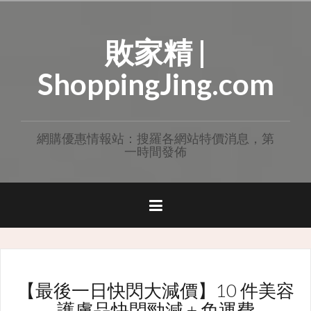
Skip
to
敗家精 |
content
ShoppingJing.com
網購優惠情報站：搜羅各網站特價消息，第
一時間發佈
【最後一日快閃大減價】10 件美容
護膚品快閃勁減 + 免運費