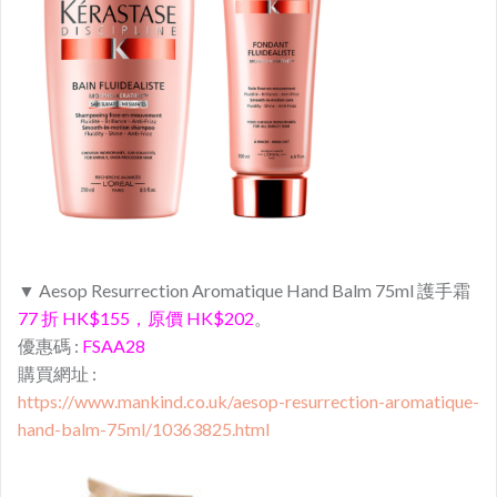
▼ Aesop Resurrection Aromatique Hand Balm 75ml 護手霜
77 折 HK$155，原價 HK$202
。
優惠碼 :
FSAA28
購買網址 :
https://www.mankind.co.uk/aesop-resurrection-aromatique-
hand-balm-75ml/10363825.html