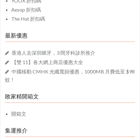
YOOX 折扣碼
Aesop 折扣碼
The Hut 折扣碼
最新優惠
香港人去深圳睇牙，3 間牙科診所推介
【雙 11】各大網上商店優惠大全
中國移動 CMHK 光纖寬頻優惠，1000MB 月費低至 $98
蚊！
敗家精開箱文
開箱文
集運推介