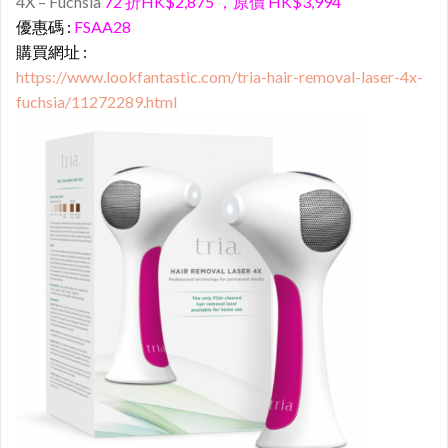
4X – Fuchsia
72 折HK$2,875 ，原價 HK$3,994
優惠碼 :
FSAA28
購買網址 :
https://www.lookfantastic.com/tria-hair-removal-laser-4x-
fuchsia/11272289.html