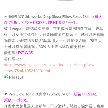
▼ 睡眠噴霧 this works Deep Sleep Pillow Spray (75ml)
買 3
件 75 折，折後 HK$373，即 HK$124 一件
。
被《Vogue》雜誌多次推薦，主要成分是法國薰衣草、香草
根、以及洋甘菊精油，只要睡前噴在枕頭上，就可以改善睡
眠質素，研究結果指 83% 試用人士可以加快入睡，78% 人
士可以有深層睡眠，80% 人士表示比以前更精神。
優惠碼 :
FSTW35
購買網址 :
https://www.hqhair.com/this-works-deep-sleep-pillow-
spray-75ml/10524480.html
▼ Pixi Glow Tonic 爽膚水 (250ml) 74 折，
折後 HK$141，
原價 HK$191
。
爽膚水含蘆薈及人蔘精華，不含酒精，幫助去除角質，暗粒