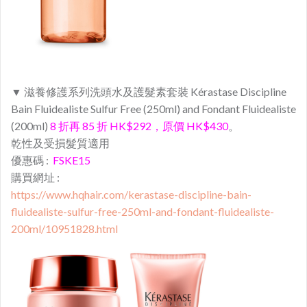
▼ 滋養修護系列
洗頭水及護髮素
套裝 Kérastase Discipline
Bain Fluidealiste Sulfur Free (250ml) and Fondant Fluidealiste
(200ml)
8 折再 85 折 HK$292，原價 HK$430
。
乾性及受損髮質適用
優惠碼 :
FSKE15
購買網址 :
https://www.hqhair.com/kerastase-discipline-bain-
fluidealiste-sulfur-free-250ml-and-fondant-fluidealiste-
200ml/10951828.html