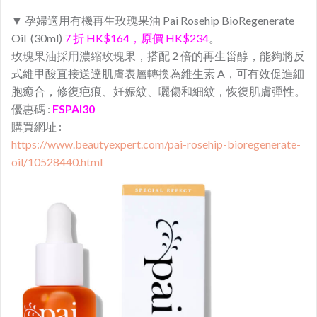
▼ 孕婦適用有機再生玫瑰果油 Pai Rosehip BioRegenerate
Oil (30ml)
7
折 HK$164
，原價 HK$234
。
玫瑰果油採用濃縮玫瑰果，搭配 2 倍的再生甾醇，能夠將反
式維甲酸直接送達肌膚表層轉換為維生素 A，可有效促進細
胞癒合，修復疤痕、妊娠紋、曬傷和細紋，恢復肌膚彈性。
優惠碼 :
FSPAI30
購買網址 :
https://www.beautyexpert.com/pai-rosehip-bioregenerate-
oil/10528440.html