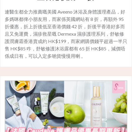
連醫生都全力推薦嘅美國 Aveeno 沐浴及身體護理產品，好
多媽咪都俾小朋友用，而家係英國網站有 8 折，再額外 95
折優惠，折上折後低至香港價錢 42 折，折後平香港好多而
且又免運費，濕疹救星嘅 Dermexa 濕疹護理系列，舒敏修
護潤膚霜香港賣成約 HK$199，而家網購價錢平超過一半只
售 HK$85 咋，舒敏修護沐浴露都有 65 折 HK$85，減價唔
係成日有，可以入定多啲貨慢慢用喇 。