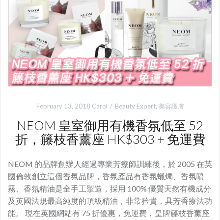
February 13, 2018
Carol
Beauty Expert
,
美容護膚
NEOM 皇室御用有機香氛低至 52
折，籐枝香薰座 HK$303 + 免運費
NEOM 的品牌創辦人經過專業芳療師訓練後，於 2005 在英
國倫敦創立這個香氛品牌，香氛產品有香氛蠟燭、香氛噴
霧、香氛精油是全手工掣造，採用 100% 優質天然有機成分
及英國法規最高純度的頂級精油，非常矜貴，具芳香療法功
能。 現在英國網站有 75 折優惠，免運費，皇牌籐枝香薰座‎