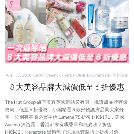
April 30, 2018
Carol
Beauty Expert
,
HQhair
,
Lookfantastic
,
美容護膚
8 大美容品牌大減價低至 6 折優惠
The Hut Group 旗下美容英國網站又有另一批護膚品牌有優
惠喇，低至 6 折優惠，小編精選 8 款好物護膚品同大家分
享，分別有芬蘭必買手信 Lumene 75 折後 HK$171，美國
Aveeno 沐浴露，香港都未有嘅香草和燕麥味 7 折後
HK$62，Kerastase 黑鑽魚子洗頭水套裝折上折後只係