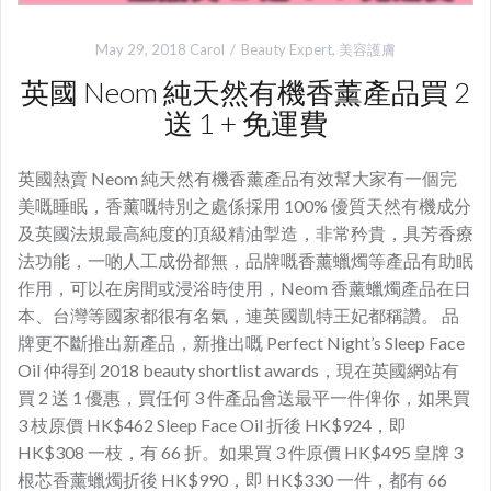
May 29, 2018
Carol
Beauty Expert
,
美容護膚
英國 Neom 純天然有機香薰產品買 2
送 1 + 免運費
英國熱賣 Neom 純天然有機香薰產品有效幫大家有一個完
美嘅睡眠，香薰嘅特別之處係採用 100% 優質天然有機成分
及英國法規最高純度的頂級精油掣造，非常矜貴，具芳香療
法功能，一啲人工成份都無，品牌嘅香薰蠟燭等產品有助眠
作用，可以在房間或浸浴時使用，Neom 香薰蠟燭產品在日
本、台灣等國家都很有名氣，連英國凱特王妃都稱讚。 品
牌更不斷推出新產品，新推出嘅 Perfect Night’s Sleep Face
Oil 仲得到 2018 beauty shortlist awards，現在英國網站有
買 2 送 1 優惠，買任何 3 件產品會送最平一件俾你，如果買
3 枝原價 HK$462 Sleep Face Oil 折後 HK$924，即
HK$308 一枝，有 66 折。如果買 3 件原價 HK$495 皇牌 3
根芯香薰蠟燭折後 HK$990，即 HK$330 一件，都有 66