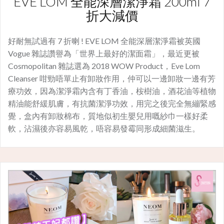
EVE LOM 全能深層潔淨霜 200ml 7
折大減價
好耐無試過有 7 折喇 ! EVE LOM 全能深層潔淨霜被英國
Vogue 雜誌讚譽為「世界上最好的潔面霜」，最近更被
Cosmopolitan 雜誌選為 2018 WOW Product，Eve Lom
Cleanser 咁勁唔單止有卸妝作用，仲可以一邊卸妝一邊有芳
療功效，因為潔淨霜內含有丁香油，桉樹油，酒花油等植物
精油能舒緩肌膚，有抗菌潔淨功效，用完之後完全無繃緊感
覺，盒內有卸妝棉布，質地似初生嬰兒用嘅紗巾一樣好柔
軟，沾濕後亦容易風乾，唔容易發霉同形成細菌滋生。