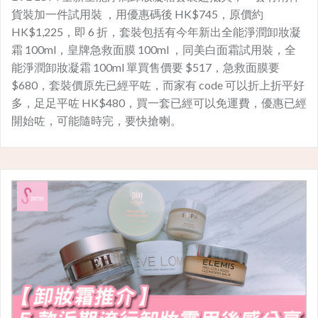
貨裝加一件試用裝 ，用優惠碼後 HK$745，原價約
HK$1,225，即 6 折，套裝包括有今年新出全能淨潤卸妝凝
霜 100ml，皇牌急救面膜 100ml ，同美白面霜試用裝，全
能淨潤卸妝凝霜 100ml 單買售價要 $517，急救面膜要
$680，套裝價原先已經平咗，而家有 code 可以折上折平好
多，足足平咗 HK$480，買一套已經可以免運費，優惠已經
開始咗，可能隨時完，要快搶喇。