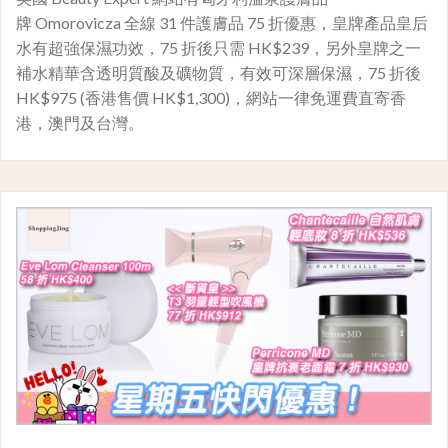
牌 Omorovicza 全線 31 件護膚品 75 折優惠，皇牌產品皇后
水有超強保濕功效，75 折後只需 HK$239，另外皇牌之一
補水精華含透明質酸及礦物質，有效可深層保濕，75 折後
HK$975 (香港售價 HK$1,300)，網站一律免運費直寄香
港，澳門及台灣。