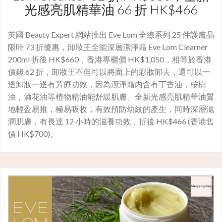
光感亮肌精華油 66 折 HK$466
英國 Beauty Expert 網站推出 Eve Lom 全線系列 25 件護膚品
限時 73 折優惠，卸妝王全能深層潔淨霜 Eve Lom Clearner
200ml 折後 HK$660，香港專櫃價 HK$1,050，相等於香港
價錢 62 折，卸妝王不但可以將面上的彩妝卸去，還可以一
邊卸妝一邊有芳療功效，因為潔淨霜內含有丁香油，桉樹
油，酒花油等植物精油能舒緩肌膚。全新光感亮肌精華油質
地輕盈易推，極易吸收，有效預防幼紋的產生，同時深層滋
潤肌膚，有長達 12 小時的滋養功效，折後 HK$466 (香港售
價 HK$700)。