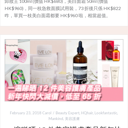
卸妝王 100ml (價值 HK$680)，美白面霜 50ml (價值
HK$960)，同一枝急救面膜試用裝，73 折後只係 HK$822
咋，單買一枝美白面霜都要 HK$960 啦，相當超值。
February 23, 2018
Carol
Beauty Expert
,
HQhair
,
Lookfantastic
,
Mankind
,
美容護膚