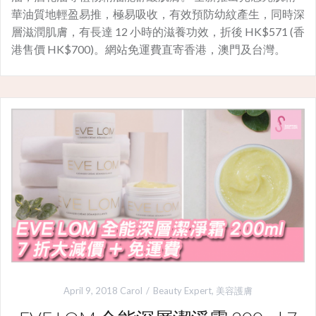
華油質地輕盈易推，極易吸收，有效預防幼紋產生，同時深
層滋潤肌膚，有長達 12 小時的滋養功效，折後 HK$571 (香
港售價 HK$700)。網站免運費直寄香港，澳門及台灣。
April 9, 2018
Carol
Beauty Expert
,
美容護膚