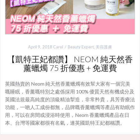
April 9, 2018
Carol
Beauty Expert
,
美容護膚
【凱特王妃都讚】 NEOM 純天然香
薰蠟燭 75 折優惠 + 免運費
英國熱賣的 Neom 純天然香薰蠟燭有效幫大家有一個完美
嘅睡眠，香薰嘅特別之處係採用 100% 優質天然有機成分及
英國法規最高純度的頂級精油掣造，非常矜貴，具芳香療法
功能，一啲人工成份都無，品牌嘅香薰蠟燭等產品有助眠作
用，可以在房間或浸浴時使用，Neom 香薰蠟燭產品在日
本、台灣等國家都很有名氣，連英國凱特王妃都稱讚。