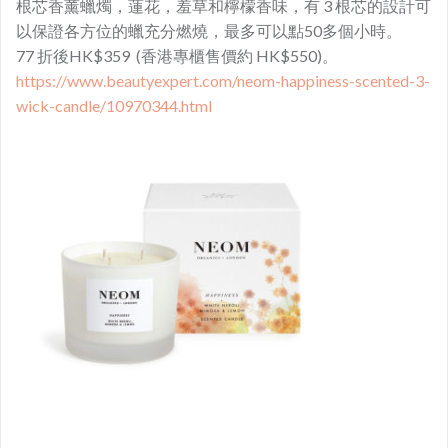
根芯香薰蠟燭，蓮花，羞草和檸檬香味，有 3 根芯的設計可
以保證各方位的蠟充分燃燒，最多可以點50多個小時。
77 折後HK$359 (香港專櫃售價約 HK$550)。
https://www.beautyexpert.com/neom-happiness-scented-3-
wick-candle/10970344.html