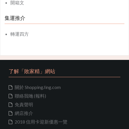
開箱文
集運推介
轉運四方
了解「敗家精」網站
關於 ShoppingJing.com
聯絡我哋 (報料)
免責聲明
網店推介
2018 信用卡迎新優惠一覽