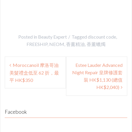
Posted in
Beauty Expert
Tagged
discount code
,
FREESHIP
,
NEOM
,
香薰精油
,
香薰蠟燭
Post
Moroccanoil 摩洛哥油
Estee Lauder Advanced
navigation
Night Repair 皇牌修護套
美髮禮盒低至 62 折，最
裝 HK$1,130 (總值
平 HK$350
HK$2,040)
Facebook