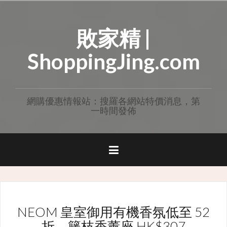
Skip
to
敗家精 |
content
ShoppingJing.com
網購優惠情報站：搜羅各網站特價消息，第
一時間發佈
NEOM 皇室御用有機香氛低至 52
折，籐枝香薰座 HK$307