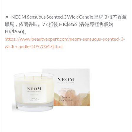
▼ NEOM Sensuous Scented 3 Wick Candle 皇牌 3 根芯香薰
蠟燭，依蘭香味。77 折後 HK$356 (香港專櫃售價約
HK$550)。
https://www.beautyexpert.com/neom-sensuous-scented-3-
wick-candle/10970347.html