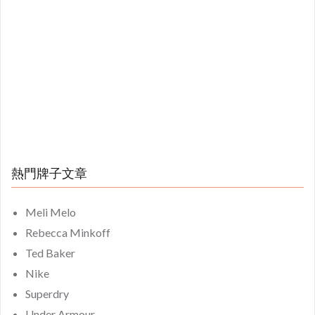
熱門牌子文章
Meli Melo
Rebecca Minkoff
Ted Baker
Nike
Superdry
Under Armour