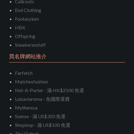
Caliroots
End Clothing
Footasylum
HBX
Offspring
Sneakersnstuff
買名牌網站推介
Farfetch
Matchesfashion
Net-A-Porter - 滿 HK$2500 免運
Luisaviaroma - 免國際運費
Mytheresa
Ssense - 滿 US$350 免運
Shopbop - 滿 US$100 免運
The Outnet