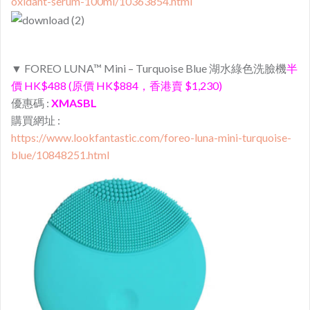
oxidant-serum-100ml/10363854.html
▼ FOREO LUNA™ Mini – Turquoise Blue
湖水綠色
洗臉機
半
價 HK$488 (原價 HK$884，香港賣 $1,230)
優惠碼 :
XMASBL
購買網址 :
https://www.lookfantastic.com/foreo-luna-mini-turquoise-
blue/10848251.html