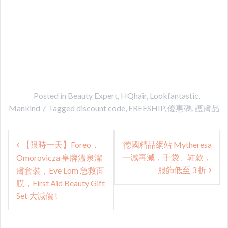
Posted in
Beauty Expert
,
HQhair
,
Lookfantastic
,
Mankind
Tagged
discount code
,
FREESHIP
,
優惠碼
,
護膚品
Post
【限時一天】Foreo，
德國精品網站 Mytheresa
navigation
一減再減，手袋、鞋款，
Omorovicza 皇牌溫泉潔
服飾低至 3 折
膚套裝，Eve Lom 急救面
膜，First Aid Beauty Gift
Set 大減價 !