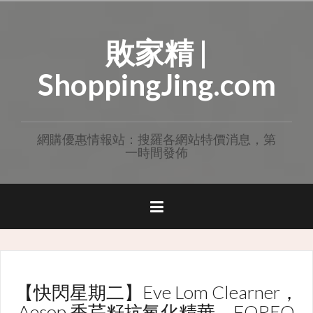
Skip
to
敗家精 |
content
ShoppingJing.com
網購優惠情報站：搜羅各網站特價消息，第
一時間發佈
【快閃星期二】Eve Lom Clearner，
Aesop 香芹籽抗氧化精華，FOREO