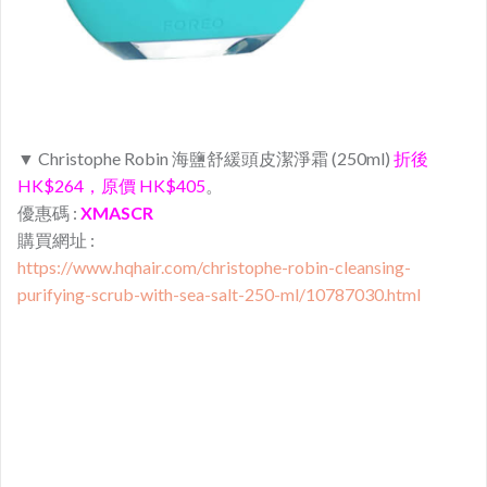
▼
Christophe
R
obin
海鹽
舒緩
頭皮
潔淨
霜
(
250ml
)
折後
HK$264，原價 HK$405
。
優惠碼 :
XMASCR
購買網址 :
https://www.hqhair.com/christophe-robin-cleansing-
purifying-scrub-with-sea-salt-250-ml/10787030.html