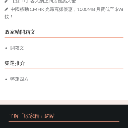
【雙 11】各大網上商店優惠大全
中國移動 CMHK 光纖寬頻優惠，1000MB 月費低至 $98
蚊！
敗家精開箱文
開箱文
集運推介
轉運四方
了解「敗家精」網站