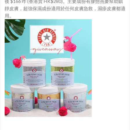
後 $166 咋 (香港賣 HK$280)。主要成份有膠態燕麥幫助鎮
靜皮膚，超強保濕成份適用於任何皮膚急救，濕疹皮膚都適
用。