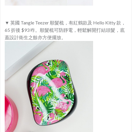
▼ 英國 Tangle Teezer 順髮梳，有紅鶴款及 Hello Kitty 款，
65 折後 $93 咋。順髮梳可防靜電，輕鬆解開打結頭髮，底
蓋設計衛生之餘亦方便擺放。