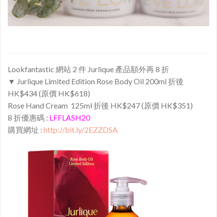
Lookfantastic 網站 2 件 Jurlique 產品額外再 8 折
▼ Jurlique Limited Edition Rose Body Oil 200ml 折後
HK$434 (原價 HK$618)
Rose Hand Cream 125ml 折後 HK$247 (原價 HK$351)
8 折優惠碼 :
LFFLASH20
購買網址 :
http://bit.ly/2EZZDSA