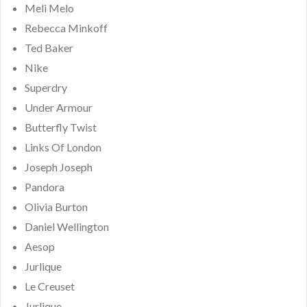
Meli Melo
Rebecca Minkoff
Ted Baker
Nike
Superdry
Under Armour
Butterfly Twist
Links Of London
Joseph Joseph
Pandora
Olivia Burton
Daniel Wellington
Aesop
Jurlique
Le Creuset
Jurlique