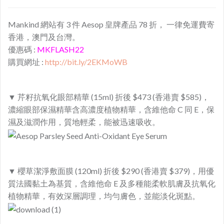
Mankind 網站有 3 件 Aesop 皇牌產品 78 折， 一律免運費寄
香港，澳門及台灣。
優惠碼 :
MKFLASH22
購買網址 :
http://bit.ly/2EKMoWB
▼ 芹籽抗氧化眼部精華 (15ml) 折後 $473 (香港賣 $585)，
濃縮眼部保濕精華含高濃度植物精華，含維他命 C 同 E，保
濕及滋潤作用，質地輕柔，能被迅速吸收。
▼ 櫻草潔淨敷面膜 (120ml) 折後 $290 (香港賣 $379)，用優
質法國黏土為基質，含維他命 E 及多種能柔軟肌膚及抗氧化
植物精華，有效深層調理，均勻膚色，並能淡化斑點。