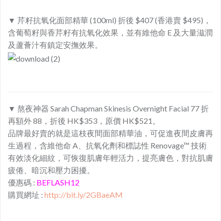
▼ 芹籽抗氧化面部精華 (100ml) 折後 $407 (香港賣 $495)，
含葡萄籽與香芹籽有抗氧化效果，並有維他命 E 及大量滋潤
及蘆薈汁有鎮定安撫效果。
▼ 熬夜神器 Sarah Chapman Skinesis Overnight Facial 77 折
再額外 88，折後
HK$353
，原價 HK$521。
品牌最好賣的就是這枝夜間面部精華油，可促進夜間皮膚再
生過程，含維他命 A、抗氧化劑和標誌性 Renovage™ 技術
有效淡化細紋，可恢復肌膚年輕活力，提亮膚色，對抗肌膚
疲倦、暗沉和壓力困擾。
優惠碼 :
BEFLASH12
購買網址 :
http://bit.ly/2GBaeAM