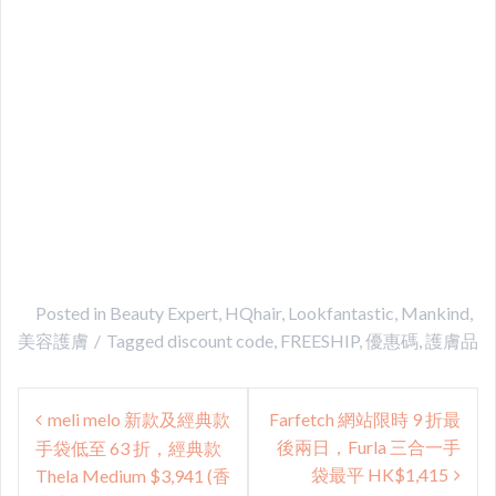
Posted in
Beauty Expert
,
HQhair
,
Lookfantastic
,
Mankind
,
美容護膚
Tagged
discount code
,
FREESHIP
,
優惠碼
,
護膚品
Post
meli melo 新款及經典款
Farfetch 網站限時 9 折最
navigation
後兩日，Furla 三合一手
手袋低至 63 折，經典款
袋最平 HK$1,415
Thela Medium $3,941 (香