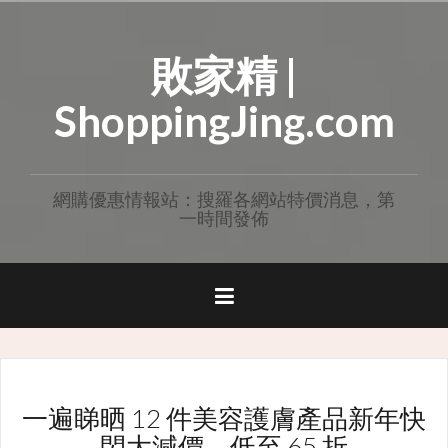
Skip
to
敗家精 |
content
ShoppingJing.com
網購優惠情報站：搜羅各網站特價消息，第
一時間發佈
一遍睇晒 12 件美容護膚產品新年快
閃大減價，低至 65 折