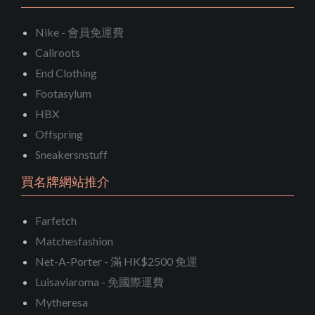
Nike - 會員免運費
Caliroots
End Clothing
Footasylum
HBX
Offspring
Sneakersnstuff
買名牌網站推介
Farfetch
Matchesfashion
Net-A-Porter - 滿 HK$2500 免運
Luisaviaroma - 免國際運費
Mytheresa