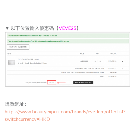
▼ 以下位置輸入優惠碼【
VEVE25
】
購買網址 :
https://www.beautyexpert.com/brands/eve-lom/offer.list?
switchcurrency=HKD