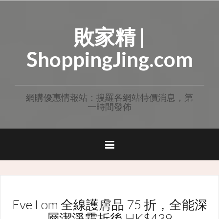
Skip
to
敗家精 |
content
ShoppingJing.com
網購優惠情報站：搜羅各網站特價消息，第
一時間發佈
Eve Lom 全線護膚品 75 折，全能深
層潔淨霜折後 HK$439