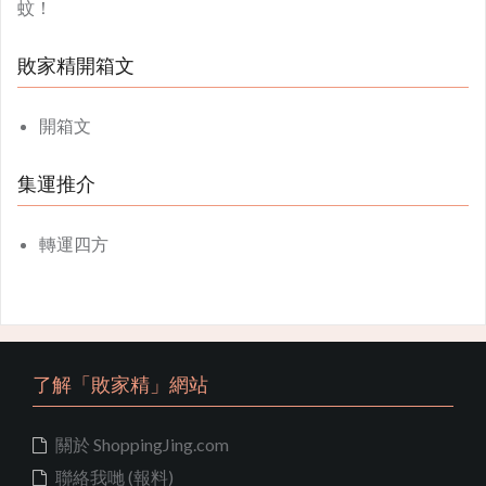
蚊！
敗家精開箱文
開箱文
集運推介
轉運四方
了解「敗家精」網站
關於 ShoppingJing.com
聯絡我哋 (報料)