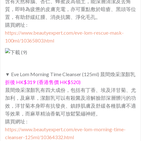
含有天然樟腦、杏仁、蜂蜜及高嶺土，能深層清潔及去角
質，即時為疲憊的皮膚充電，亦可重點敷於暗瘡、黑頭等位
置，有助舒緩紅腫、消炎抗菌、淨化毛孔。
購買網址 :
https://www.beautyexpert.com/eve-lom-rescue-mask-
100ml/10365803.html
▼ Eve Lom Morning Time Cleanser (125ml) 晨間煥采潔顏乳
折後 HK$319 (香港售價 HK$520)
晨間煥采潔顏乳有四大成份，包括有丁香、埃及洋甘菊、尤
加利，及麻草，潔顏乳可以有殺菌及溶解臉部深層髒污的功
效，洋甘菊本身即有抗發炎、鎮靜肌膚及舒緩各種肌膚不適
等效果，而麻草精油香氣可放鬆緊繃神經。
購買網址 :
https://www.beautyexpert.com/eve-lom-morning-time-
cleanser-125ml/10364332.html