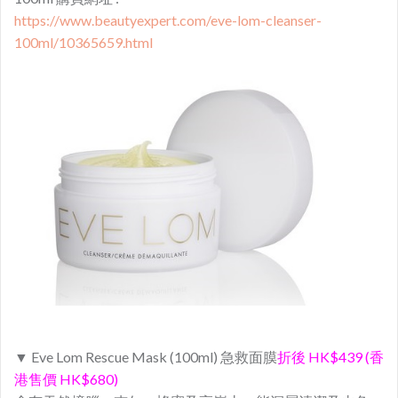
https://www.beautyexpert.com/eve-lom-cleanser-
100ml/10365659.html
▼ Eve Lom Rescue Mask (100ml) 急救面膜
折後 HK$439 (香
港售價 HK$680)