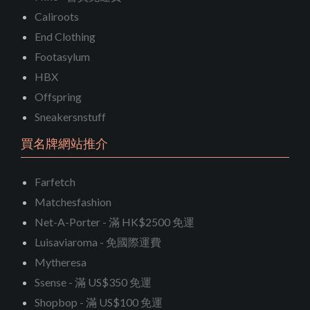
Caliroots
End Clothing
Footasylum
HBX
Offspring
Sneakersnstuff
買名牌網站推介
Farfetch
Matchesfashion
Net-A-Porter - 滿 HK$2500 免運
Luisaviaroma - 免國際運費
Mytheresa
Ssense - 滿 US$350 免運
Shopbop - 滿 US$100 免運