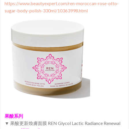
https://www.beautyexpert.com/ren-moroccan-rose-otto-
sugar-body-polish-330ml/10363998.html
果酸系列
▼ 果酸更新煥膚面膜 REN Glycol Lactic Radiance Renewal