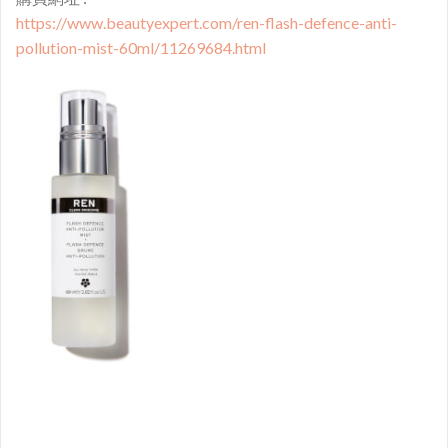
https://www.beautyexpert.com/ren-flash-defence-anti-
pollution-mist-60ml/11269684.html