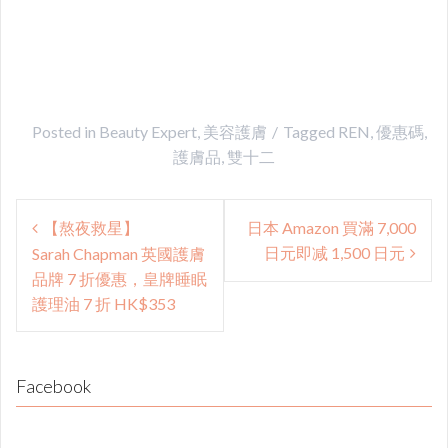
Posted in
Beauty Expert
,
美容護膚
Tagged
REN
,
優惠碼
,
護膚品
,
雙十二
Post
【熬夜救星】
日本 Amazon 買滿 7,000
navigation
日元即减 1,500 日元
Sarah Chapman 英國護膚
品牌 7 折優惠，皇牌睡眠
護理油 7 折 HK$353
Facebook