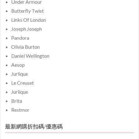
Under Armour
Butterfly Twist
Links Of London
Joseph Joseph
Pandora
Olivia Burton
Daniel Wellington
Aesop
Jurlique
Le Creuset
Jurlique
Brita
Restmor
最新網購折扣碼/優惠碼