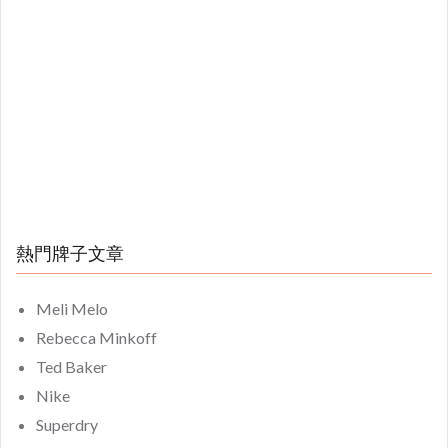
熱門牌子文章
Meli Melo
Rebecca Minkoff
Ted Baker
Nike
Superdry