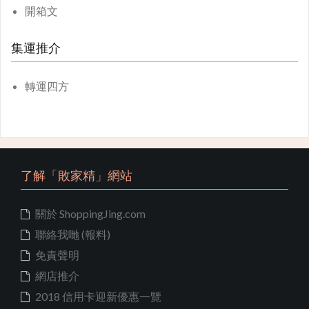
開箱文
集運推介
轉運四方
了解「敗家精」網站
關於 ShoppingJing.com
聯絡我哋 (報料)
免責聲明
網店推介
2018 信用卡迎新優惠一覽