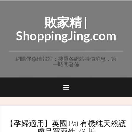
Skip
to
敗家精 |
content
ShoppingJing.com
網購優惠情報站：搜羅各網站特價消息，第
一時間發佈
【孕婦適用】英國 Pai 有機純天然護
膚品買兩件 73 折