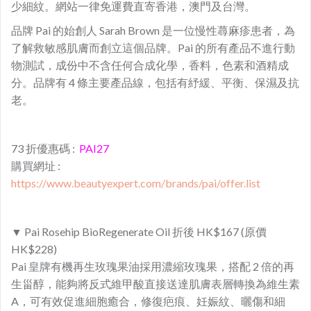
少細紋。網站一律免運費直寄香港，澳門及台灣。
品牌 Pai 的始創人 Sarah Brown 是一位慢性蕁麻疹患者，為
了解救敏感肌膚而創立這個品牌。Pai 的所有產品不進行動
物測試，成份中不含任何合成化學，香料，色素和酒精成
分。品牌有 4 條主要產品線，包括有紓緩、平衡、保濕及抗
老。
73 折優惠碼 :
PAI27
購買網址 :
https://www.beautyexpert.com/brands/pai/offer.list
▼ Pai Rosehip BioRegenerate Oil 折後 HK$167 (原價
HK$228)
Pai 皇牌有機再生玫瑰果油採用濃縮玫瑰果，搭配 2 倍的再
生甾醇，能夠將反式維甲酸直接送達肌膚表層轉換為維生素
A，可有效促進細胞癒合，修復疤痕、妊娠紋、曬傷和細