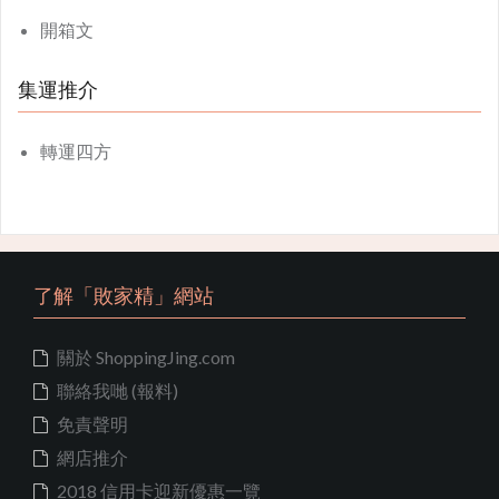
開箱文
集運推介
轉運四方
了解「敗家精」網站
關於 ShoppingJing.com
聯絡我哋 (報料)
免責聲明
網店推介
2018 信用卡迎新優惠一覽