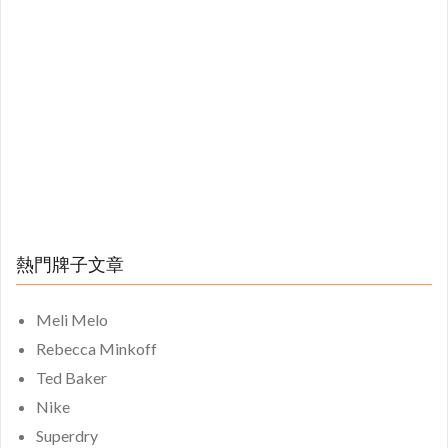
熱門牌子文章
Meli Melo
Rebecca Minkoff
Ted Baker
Nike
Superdry