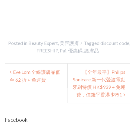
Posted in
Beauty Expert
,
美容護膚
Tagged
discount code
,
FREESHIP
,
Pai
,
優惠碼
,
護膚品
Post
Eve Lom 全線護膚品低
【全年最平】Philips
navigation
Sonicare 新一代聲波電動
至 62 折 + 免運費
牙刷特價 HK$939 + 免運
費，價錢平香港 $951
Facebook