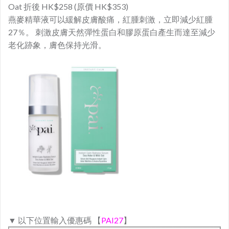
Oat 折後 HK$258 (原價 HK$353)
燕麥精華液可以緩解皮膚酸痛，紅腫刺激，立即減少紅腫
27％。 刺激皮膚天然彈性蛋白和膠原蛋白產生而達至減少
老化跡象，膚色保持光滑。
▼ 以下位置輸入優惠碼 【
PAI27
】