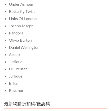
Under Armour
Butterfly Twist
Links Of London
Joseph Joseph
Pandora
Olivia Burton
Daniel Wellington
Aesop
Jurlique
Le Creuset
Jurlique
Brita
Restmor
最新網購折扣碼/優惠碼