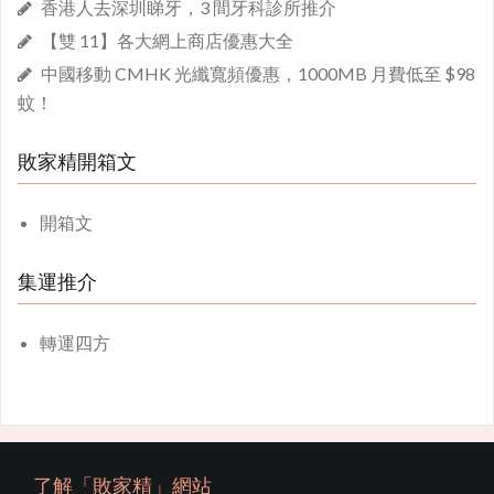
香港人去深圳睇牙，3 間牙科診所推介
【雙 11】各大網上商店優惠大全
中國移動 CMHK 光纖寬頻優惠，1000MB 月費低至 $98
蚊！
敗家精開箱文
開箱文
集運推介
轉運四方
了解「敗家精」網站