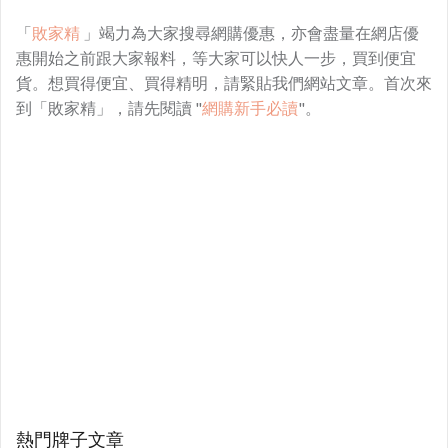
「
敗家精
」竭力為大家搜尋網購優惠，亦會盡量在網店優
惠開始之前跟大家報料，等大家可以快人一步，買到便宜
貨。想買得便宜、買得精明，請緊貼我們網站文章。首次來
到「敗家精」，請先閱讀 "
網購新手必讀
"。
熱門牌子文章