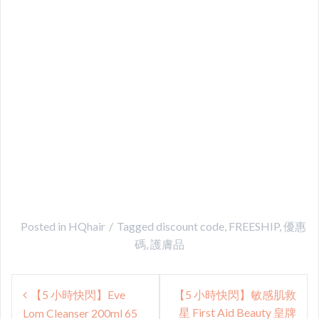
Posted in
HQhair
Tagged
discount code
,
FREESHIP
,
優惠
碼
,
護膚品
Post
【5 小時快閃】Eve
【5 小時快閃】敏感肌救
navigation
星 First Aid Beauty 皇牌
Lom Cleanser 200ml 65