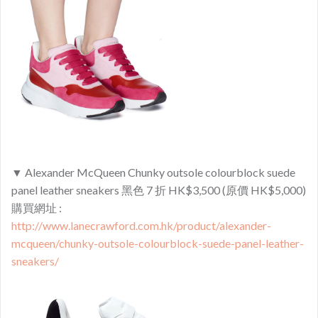
▼ Alexander McQueen Chunky outsole colourblock suede
panel leather sneakers 黑色 7 折 HK$3,500 (原價 HK$5,000)
購買網址 :
http://www.lanecrawford.com.hk/product/alexander-
mcqueen/chunky-outsole-colourblock-suede-panel-leather-
sneakers/