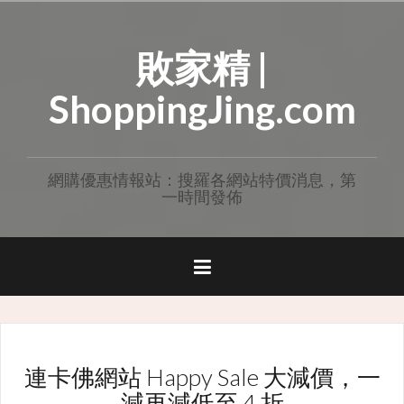
Skip
to
敗家精 |
content
ShoppingJing.com
網購優惠情報站：搜羅各網站特價消息，第
一時間發佈
連卡佛網站 Happy Sale 大減價，一
減再減低至 4 折