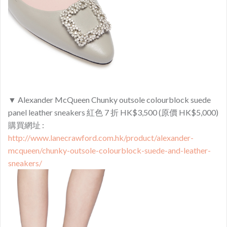
▼ Alexander McQueen Chunky outsole colourblock suede
panel leather sneakers 紅色 7 折 HK$3,500 (原價 HK$5,000)
購買網址 :
http://www.lanecrawford.com.hk/product/alexander-
mcqueen/chunky-outsole-colourblock-suede-and-leather-
sneakers/