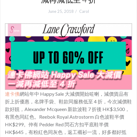
June 25, 2018
Carol
連卡佛
網站年中 Happy Sale 大減價開始咗喇，減價貨品有
折上折優惠，名牌手袋、鞋款同服務低至 4 折，今次減價鞋
款好靚，Alexander Mcqueen 新款波鞋 7 折後 HK$3,500，
有黑色同紅色。Reebok Royal Astrostorm 白色波鞋半價
HK$299。仲有 Pedder Red 閃石方扣平底鞋半價
HK$645，有粉紅色同灰色，返工襯衫一流，好多都好抵