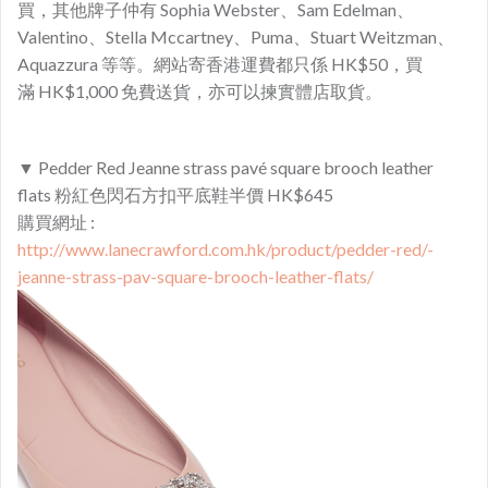
買，其他牌子仲有 Sophia Webster、Sam Edelman、
Valentino、Stella Mccartney、Puma、Stuart Weitzman、
Aquazzura 等等。網站寄香港運費都只係 HK$50，買
滿 HK$1,000 免費送貨，亦可以揀實體店取貨。
▼ Pedder Red Jeanne strass pavé square brooch leather
flats 粉紅色閃石方扣平底鞋半價 HK$645
購買網址 :
http://www.lanecrawford.com.hk/product/pedder-red/-
jeanne-strass-pav-square-brooch-leather-flats/