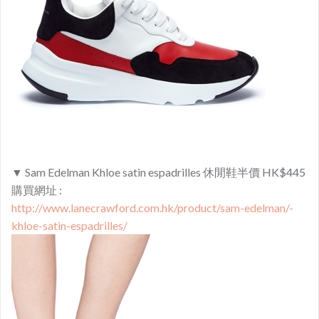
▼ Sam Edelman Khloe satin espadrilles 休閒鞋半價 HK$445
購買網址 :
http://www.lanecrawford.com.hk/product/sam-edelman/-
khloe-satin-espadrilles/