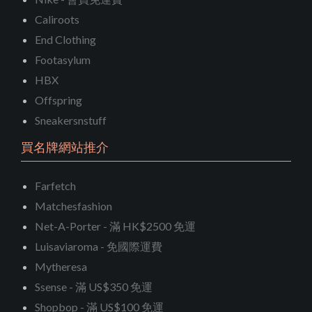
Caliroots
End Clothing
Footasylum
HBX
Offspring
Sneakersnstuff
買名牌網站推介
Farfetch
Matchesfashion
Net-A-Porter - 滿 HK$2500 免運
Luisaviaroma - 免國際運費
Mytheresa
Ssense - 滿 US$350 免運
Shopbop - 滿 US$100 免運