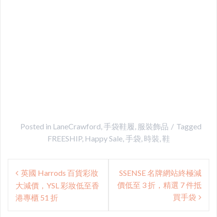
Posted in
LaneCrawford
,
手袋鞋履
,
服裝飾品
Tagged
FREESHIP
,
Happy Sale
,
手袋
,
時裝
,
鞋
Post
英國 Harrods 百貨彩妝
SSENSE 名牌網站終極減
navigation
價低至 3 折，精選 7 件抵
大減價，YSL 彩妝低至香
買手袋
港專櫃 51 折