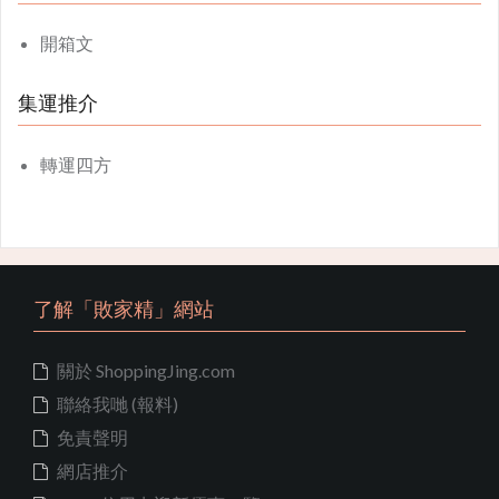
開箱文
集運推介
轉運四方
了解「敗家精」網站
關於 ShoppingJing.com
聯絡我哋 (報料)
免責聲明
網店推介