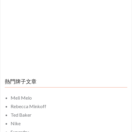
熱門牌子文章
Meli Melo
Rebecca Minkoff
Ted Baker
Nike
Superdry