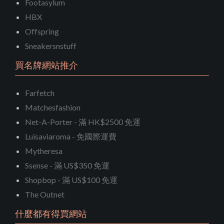
Footasylum
HBX
Offspring
Sneakersnstuff
買名牌網站推介
Farfetch
Matchesfashion
Net-A-Porter - 滿 HK$2500 免運
Luisaviaroma - 免國際運費
Mytheresa
Ssense - 滿 US$350 免運
Shopbop - 滿 US$100 免運
The Outnet
什麼都有得買網站