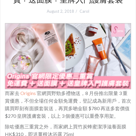
August 2, 2018
Carol
而家去
Origins
官網買野勁多禮物送，8 月份推出限量 3 重
賞優惠，不但全場任何金額免運費，登記成為新用戶，首次
購買即刻有面膜套裝送，再買多啲金額 $780 再送多套價值
$270 皇牌護膚套裝，以上 3 個優惠可以重疊享用架。
除咗優惠三重賞之外，而家網上買竹炭蜂蜜潔淨滋養面膜
HK$310，即送薑根沐浴露 75ml