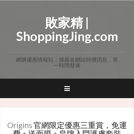
Skip
to
敗家精 |
content
ShoppingJing.com
網購優惠情報站：搜羅各網站特價消息，第
一時間發佈
Origins 官網限定優惠三重賞，免運
費 + 送面膜 + 皇牌入門護膚套裝