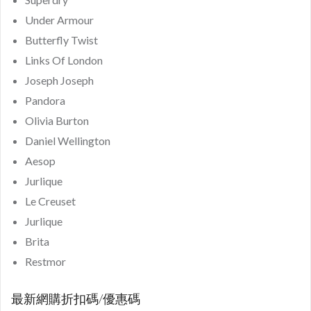
Under Armour
Butterfly Twist
Links Of London
Joseph Joseph
Pandora
Olivia Burton
Daniel Wellington
Aesop
Jurlique
Le Creuset
Jurlique
Brita
Restmor
最新網購折扣碼/優惠碼