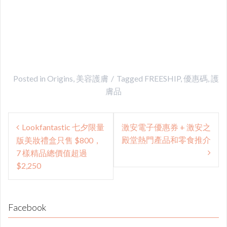
Posted in
Origins
,
美容護膚
Tagged
FREESHIP
,
優惠碼
,
護
膚品
Post
Lookfantastic 七夕限量
激安電子優惠券 + 激安之
navigation
殿堂熱門產品和零食推介
版美妝禮盒只售 $800，
7 樣精品總價值超過
$2,250
Facebook