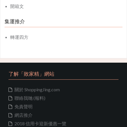
開箱文
集運推介
轉運四方
了解「敗家精」網站
關於 ShoppingJing.com
聯絡我哋 (報料)
免責聲明
網店推介
2018 信用卡迎新優惠一覽