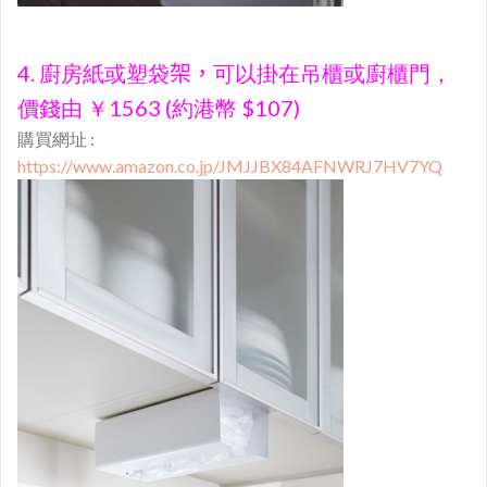
4. 廚房紙或塑袋
架，
可以掛在吊櫃或廚櫃門，
價錢由 ￥1563 (約港幣 $107)
購買網址 :
https://www.amazon.co.jp/JMJJBX84AFNWRJ7HV7YQ