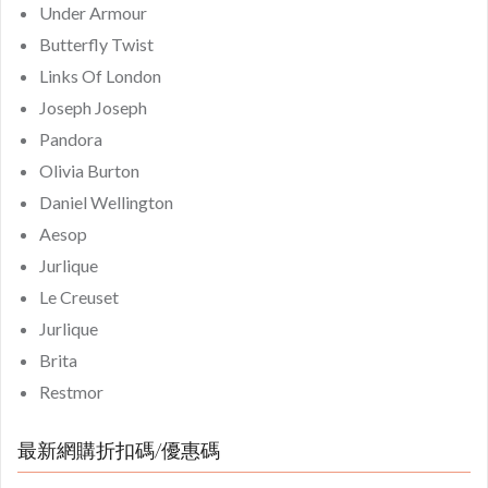
Under Armour
Butterfly Twist
Links Of London
Joseph Joseph
Pandora
Olivia Burton
Daniel Wellington
Aesop
Jurlique
Le Creuset
Jurlique
Brita
Restmor
最新網購折扣碼/優惠碼