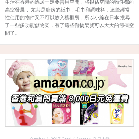
生活在香港的蝸居一定要善用空間，將很佔空間的物件都向
高空發展， 尢其是廚房的紙巾，毛巾和調味料，這些經常
性使用的物件又不可以放入櫥櫃裏，所以小編在日本 搜尋
了一些多功能儲物架，有了這些儲物架就可以大大的節省空
間了。
October 6, 2017
Carol
Amazon JP
,
日本貨