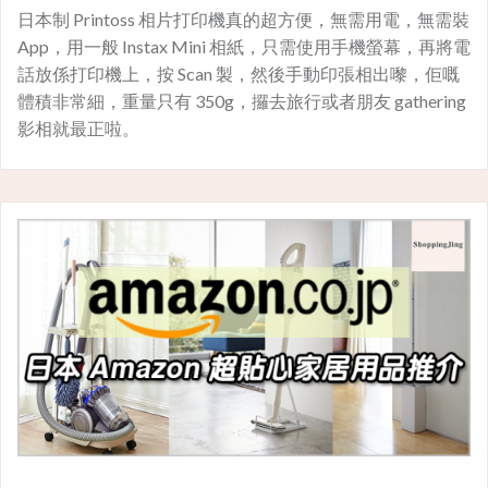
日本制 Printoss 相片打印機真的超方便，無需用電，無需裝
App，用一般 Instax Mini 相紙，只需使用手機螢幕，再將電
話放係打印機上，按 Scan 製，然後手動印張相出嚟，佢嘅
體積非常細，重量只有 350g，攞去旅行或者朋友 gathering
影相就最正啦。