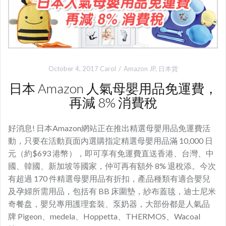
October 4, 2017
Carol
Amazon JP
,
日本貨
日本 Amazon 人氣母嬰用品免運費，
再減 8% 消費稅
好消息! 日本Amazon網站正在推出精選母嬰用品免運費活
動，只要在活動頁面內選購指定精選母嬰用品滿 10,000 日
元（約$693 港幣），即可享有免運費直送香港、台灣、中
國、韓國、新加坡等國家，仲可再有額外 8% 退稅添。今次
有超過 170 件精選母嬰用品有折扣，產品種類有適合嬰兒
及孕婦所需用品，包括有 BB 床圍墊，紗布蓋毯，迪士尼米
奇餐盘，嬰兒專用護理套裝、泵奶器，大部份都是人氣品
牌 Pigeon、medela、Hoppetta、THERMOS、Wacoal