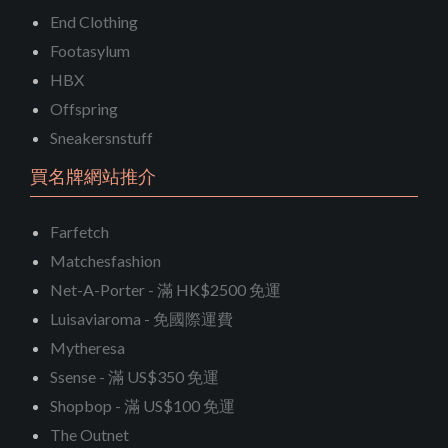
End Clothing
Footasylum
HBX
Offspring
Sneakersnstuff
買名牌網站推介
Farfetch
Matchesfashion
Net-A-Porter - 滿 HK$2500 免運
Luisaviaroma - 免國際運費
Mytheresa
Ssense - 滿 US$350 免運
Shopbop - 滿 US$100 免運
The Outnet