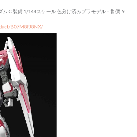
ム C 裝備 1/144スケール 色分け済みプラモデル – 售價 ￥
roduct/B07M8FJ8NX/