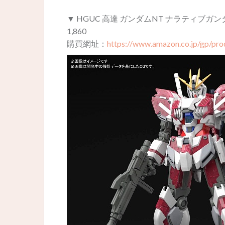
▼ HGUC 高達 ガンダムNT ナラティブガンダ
1,860
購買網址：
https://www.amazon.co.jp/gp/p