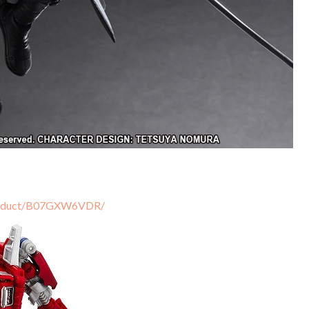
product/B07GXW6VDR/