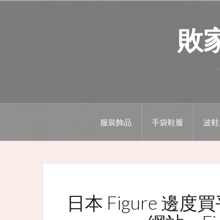
Skip
to
敗家精
content
服裝飾品
手袋鞋履
波鞋
日本 Figure 邊度買