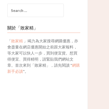
Search
for:
關於「敗家精」
「
敗家精
」竭力為大家搜尋網購優惠，亦
會盡量在網店優惠開始之前跟大家報料，
等大家可以快人一步，買到便宜貨。想買
得便宜、買得精明，請緊貼我們網站文
章。首次來到「敗家精」，請先閱讀 "
網購
新手必讀
"。