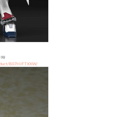
498
roduct/B07HJFTXXW/