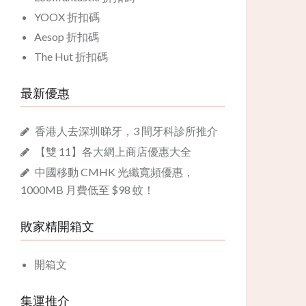
YOOX 折扣碼
Aesop 折扣碼
The Hut 折扣碼
最新優惠
香港人去深圳睇牙，3 間牙科診所推介
【雙 11】各大網上商店優惠大全
中國移動 CMHK 光纖寬頻優惠，
1000MB 月費低至 $98 蚊！
敗家精開箱文
開箱文
集運推介