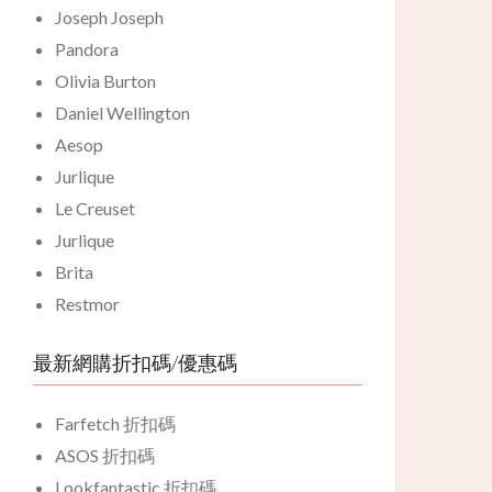
Joseph Joseph
Pandora
Olivia Burton
Daniel Wellington
Aesop
Jurlique
Le Creuset
Jurlique
Brita
Restmor
最新網購折扣碼/優惠碼
Farfetch 折扣碼
ASOS 折扣碼
Lookfantastic 折扣碼