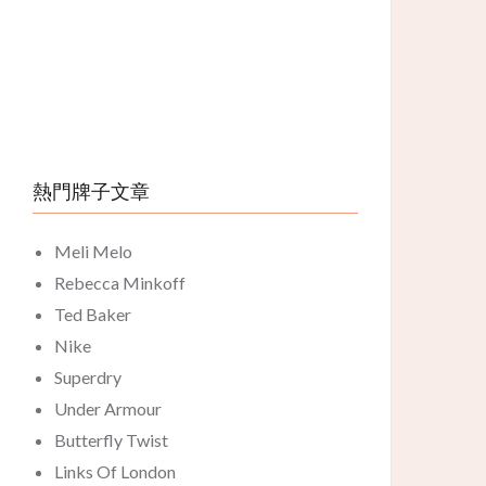
熱門牌子文章
Meli Melo
Rebecca Minkoff
Ted Baker
Nike
Superdry
Under Armour
Butterfly Twist
Links Of London