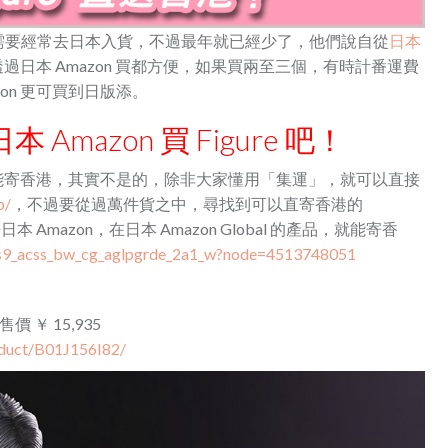
需要經常去日本入貨，不過最年就已經少了，他們說自從
日本
透過日本 Amazon 買都方便，如果買兩至三個，有時計番運費
on 更可買到日版添。
mazon 買 Figure 吧！
部都能寄香港，其實不是的，除非大家懂用「集運」，就可以直接
p/
，不過要從過萬件貨之中，尋找到可以直寄香港的
Amazon，在日本 Amazon Global 的產品，就能寄香
f=s9_acss_bw_cg_aglpgrde_2a1_w?node=4513748051
斯，售價
￥ 15,935
oduct/B01J156I82/