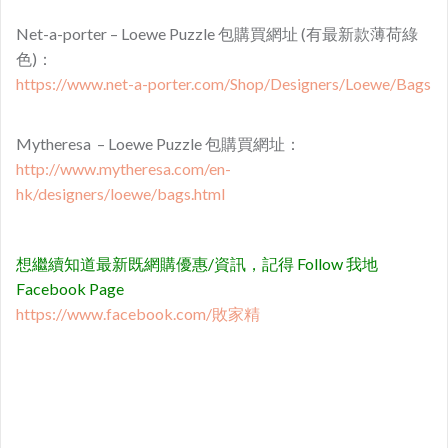
Net-a-porter – Loewe Puzzle 包購買網址 (有最新款薄荷綠
色)：
https://www.net-a-porter.com/Shop/Designers/Loewe/Bags
Mytheresa – Loewe Puzzle 包購買網址：
http://www.mytheresa.com/en-
hk/designers/loewe/bags.html
想繼續知道最新既網購優惠/資訊，記得 Follow 我地
Facebook Page
https://www.facebook.com/敗家精