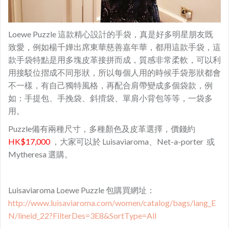
Loewe Puzzle 這款精心設計的手袋，真是好多明星朋友既
致愛，例如楊千嬅出席東華慈善嘉年華，都用這款手袋，這
款手袋特點是用多塊皮革接拼而成，質感非常柔軟，可以利
用接駁位摺成不同形狀，所以每個人用的時候手袋形狀都會
不一樣，有自己獨特風格，再配合肩帶變成多個袋款，例
如：手提包、手挽袋、斜揹袋、單肩小背包等等，一袋多
用。
Puzzle備有兩種尺寸，多種顏色及皮革選擇，價錢約
HK$17,000
，大家可以於 Luisaviaroma、Net-a-porter 或
Mytheresa 選購。
Luisaviaroma Loewe Puzzle 包購買網址：
http://www.luisaviaroma.com/women/catalog/bags/lang_E
N/lineid_22?FilterDes=3E8&SortType=All