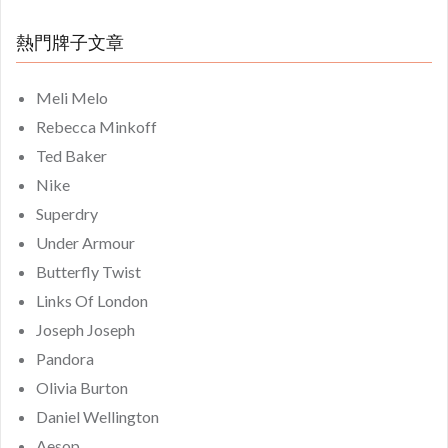
熱門牌子文章
Meli Melo
Rebecca Minkoff
Ted Baker
Nike
Superdry
Under Armour
Butterfly Twist
Links Of London
Joseph Joseph
Pandora
Olivia Burton
Daniel Wellington
Aesop