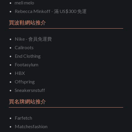
meli melo
Rebecca Minkoff - 滿 US$300 免運
買波鞋網站推介
Nike - 會員免運費
Caliroots
End Clothing
Footasylum
HBX
Offspring
Sneakersnstuff
買名牌網站推介
Farfetch
Matchesfashion