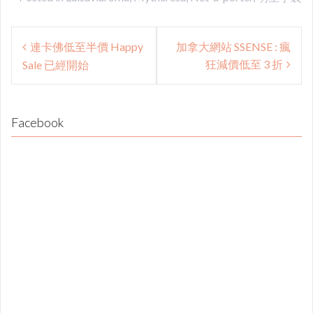
Post
連卡佛低至半價 Happy
加拿大網站 SSENSE : 瘋
navigation
狂減價低至 3 折
Sale 已經開始
Facebook