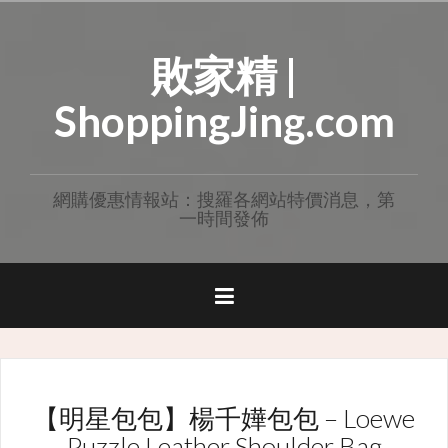
Skip
to
敗家精 |
content
ShoppingJing.com
網購優惠情報站：搜羅各網站特價消息，第
一時間發佈
【明星包包】楊千嬅包包 – Loewe
Puzzle Leather Shoulder Bag