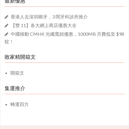
最新優惠
香港人去深圳睇牙，3 間牙科診所推介
【雙 11】各大網上商店優惠大全
中國移動 CMHK 光纖寬頻優惠，1000MB 月費低至 $98
蚊！
敗家精開箱文
開箱文
集運推介
轉運四方