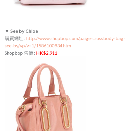
▼
See by Chloe
購買網址 :
http://www.shopbop.com/paige-crossbody-bag-
see-by/vp/v=1/1586100934.htm
Shopbop 售價 :
HK$2,911