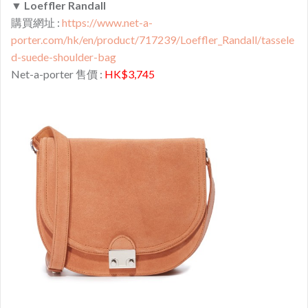
▼
Loeffler Randall
購買網址 :
https://www.net-a-
porter.com/hk/en/product/717239/Loeffler_Randall/tassele
d-suede-shoulder-bag
Net-a-porter 售價 :
HK$3,745