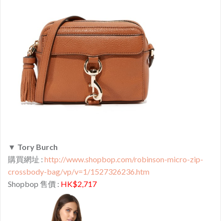
▼
Tory Burch
購買網址 :
http://www.shopbop.com/robinson-micro-zip-
crossbody-bag/vp/v=1/1527326236.htm
Shopbop 售價 :
HK$2,717