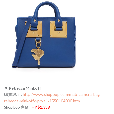
▼
Rebecca Minkoff
購買網址 :
http://www.shopbop.com/mab-camera-bag-
rebecca-minkoff/vp/v=1/1558104000.htm
Shopbop 售價 :
HK$1,358