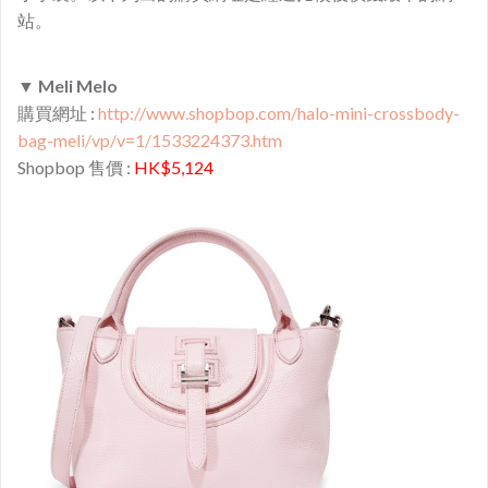
站。
▼
Meli Melo
購買網址 :
http://www.shopbop.com/halo-mini-crossbody-
bag-meli/vp/v=1/1533224373.htm
Shopbop 售價 :
HK$5,124