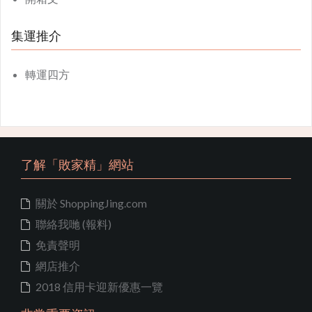
集運推介
轉運四方
了解「敗家精」網站
關於 ShoppingJing.com
聯絡我哋 (報料)
免責聲明
網店推介
2018 信用卡迎新優惠一覽