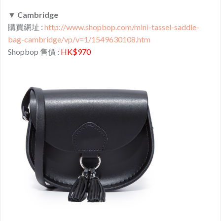
▼
Cambridge
購買網址 :
http://www.shopbop.com/mini-tassel-saddle-
bag-cambridge/vp/v=1/1549630108.htm
Shopbop 售價 :
HK$970