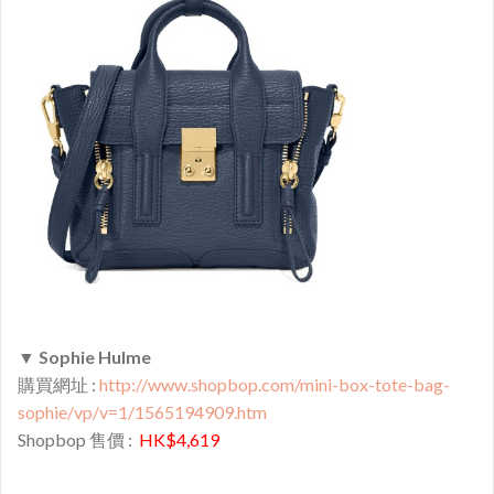
▼
Sophie Hulme
購買網址 :
http://www.shopbop.com/mini-box-tote-bag-
sophie/vp/v=1/1565194909.htm
Shopbop 售價 :
HK$4,619