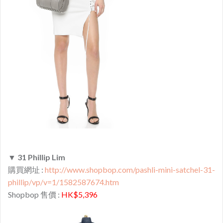
▼
31 Phillip Lim
購買網址 :
http://www.shopbop.com/pashli-mini-satchel-31-
phillip/vp/v=1/1582587674.htm
Shopbop 售價 :
HK$5,396