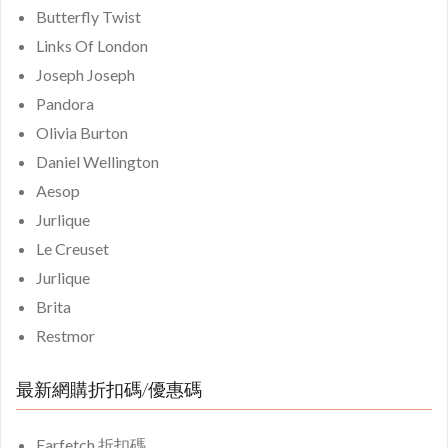
Butterfly Twist
Links Of London
Joseph Joseph
Pandora
Olivia Burton
Daniel Wellington
Aesop
Jurlique
Le Creuset
Jurlique
Brita
Restmor
最新網購折扣碼/優惠碼
Farfetch 折扣碼