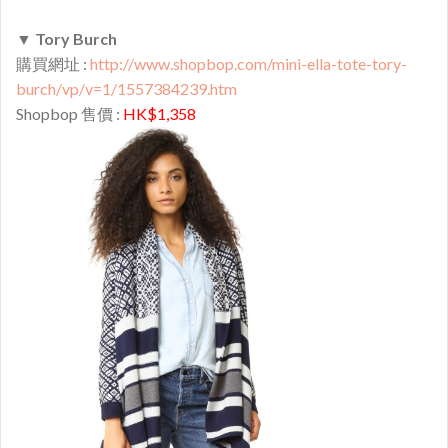
▼
Tory Burch
購買網址 :
http://www.shopbop.com/mini-ella-tote-tory-
burch/vp/v=1/1557384239.htm
Shopbop 售價 :
HK$1,358