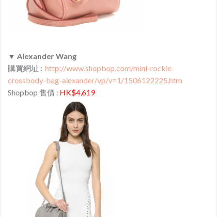
▼
Alexander Wang
購買網址 :
http://www.shopbop.com/mini-rockie-
crossbody-bag-alexander/vp/v=1/1506122225.htm
Shopbop 售價 :
HK$4,619