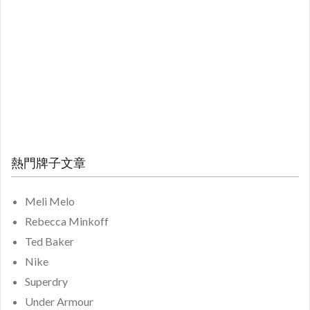
熱門牌子文章
Meli Melo
Rebecca Minkoff
Ted Baker
Nike
Superdry
Under Armour